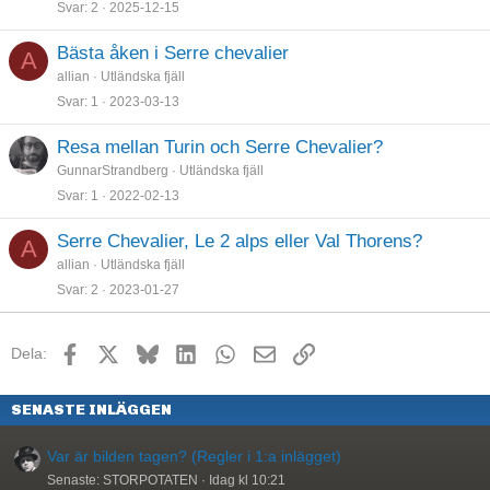
Svar
2
2025-12-15
Bästa åken i Serre chevalier
A
allian
Utländska fjäll
Svar
1
2023-03-13
Resa mellan Turin och Serre Chevalier?
GunnarStrandberg
Utländska fjäll
Svar
1
2022-02-13
Serre Chevalier, Le 2 alps eller Val Thorens?
A
allian
Utländska fjäll
Svar
2
2023-01-27
Facebook
X
Bluesky
LinkedIn
WhatsApp
E-post
Länk
Dela:
SENASTE INLÄGGEN
Var är bilden tagen? (Regler i 1:a inlägget)
Senaste: STORPOTATEN
Idag kl 10:21