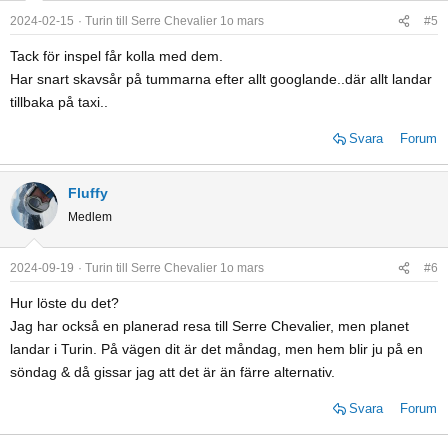
2024-02-15
Turin till Serre Chevalier 1o mars
#5
Tack för inspel får kolla med dem.
Har snart skavsår på tummarna efter allt googlande..där allt landar
tillbaka på taxi..
Svara
Forum
Fluffy
Medlem
2024-09-19
Turin till Serre Chevalier 1o mars
#6
Hur löste du det?
Jag har också en planerad resa till Serre Chevalier, men planet
landar i Turin. På vägen dit är det måndag, men hem blir ju på en
söndag & då gissar jag att det är än färre alternativ.
Svara
Forum