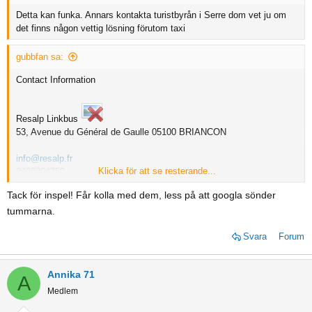
Detta kan funka. Annars kontakta turistbyrån i Serre dom vet ju om
det finns någon vettig lösning förutom taxi
gubbfan sa:
Contact Information
Resalp Linkbus
53, Avenue du Général de Gaulle 05100 BRIANCON
info@resalp.fr
Klicka för att se resterande...
0492204750
Tack för inspel! Får kolla med dem, less på att googla sönder
Autorisation du ministère de l'environnement de l'énergie et de la mer
tummarna.
N° 2978-2016 et N° 3218-2017
Svara
Forum
Annika 71
A
Medlem