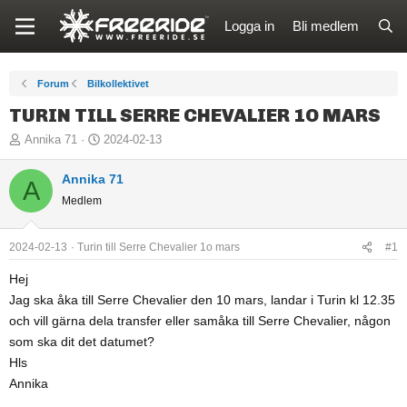
Logga in
Bli medlem
Forum
Bilkollektivet
TURIN TILL SERRE CHEVALIER 1O MARS
T
S
Annika 71
2024-02-13
r
t
å
Annika 71
a
A
d
r
Medlem
s
t
t
d
2024-02-13
Turin till Serre Chevalier 1o mars
#1
a
a
Hej
r
t
t
u
Jag ska åka till Serre Chevalier den 10 mars, landar i Turin kl 12.35
a
m
och vill gärna dela transfer eller samåka till Serre Chevalier, någon
r
som ska dit det datumet?
e
Hls
Annika