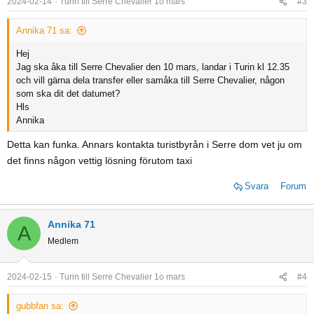
2024-02-14
Turin till Serre Chevalier 1o mars
#3
Annika 71 sa:
Hej
Jag ska åka till Serre Chevalier den 10 mars, landar i Turin kl 12.35
och vill gärna dela transfer eller samåka till Serre Chevalier, någon
som ska dit det datumet?
Hls
Annika
Detta kan funka. Annars kontakta turistbyrån i Serre dom vet ju om
det finns någon vettig lösning förutom taxi
Svara
Forum
Annika 71
A
Medlem
2024-02-15
Turin till Serre Chevalier 1o mars
#4
gubbfan sa: