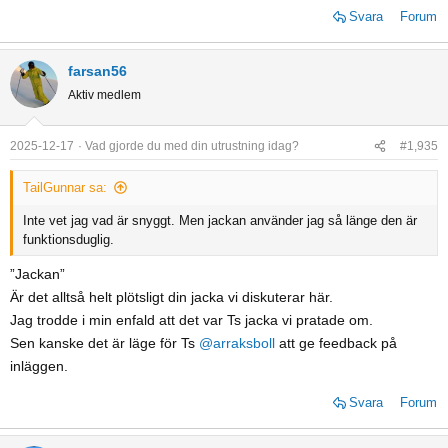
Svara
Forum
farsan56
Aktiv medlem
2025-12-17
Vad gjorde du med din utrustning idag?
#1,935
TailGunnar sa:
Inte vet jag vad är snyggt. Men jackan använder jag så länge den är
funktionsduglig.
”Jackan”
Är det alltså helt plötsligt din jacka vi diskuterar här.
Jag trodde i min enfald att det var Ts jacka vi pratade om.
Sen kanske det är läge för Ts
@arraksboll
att ge feedback på
inläggen.
Svara
Forum