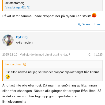
skidtestarhelg.
Visa bilaga 42372
Råkat ut för samma , hade droppat ner på dynan i en stollift
Svara
Forum
ByB3rg
Aktiv medlem
2025-12-15
Vad gjorde du med din utrustning idag?
#1,925
herrgard sa:
Blir alltid nervös när jag ser hur det droppar olje/rostfärgat från liftarna
Är oftast inte olje eller rost. Då man har smörjning av liftar innan
eller efter säsongen. Nästan alla gånger det droppar ifrån liften. Så
är det vatten som har tagit upp gummipartiklar ifrån
linhjulsgummina