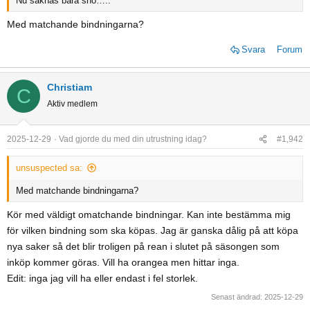
Nu saknas bara snö…..
Med matchande bindningarna?
Svara
Forum
Christiam
C
Aktiv medlem
2025-12-29
Vad gjorde du med din utrustning idag?
#1,942
unsuspected sa:
Med matchande bindningarna?
Kör med väldigt omatchande bindningar. Kan inte bestämma mig
för vilken bindning som ska köpas. Jag är ganska dålig på att köpa
nya saker så det blir troligen på rean i slutet på säsongen som
inköp kommer göras. Vill ha orangea men hittar inga.
Edit: inga jag vill ha eller endast i fel storlek.
Senast ändrad:
2025-12-29