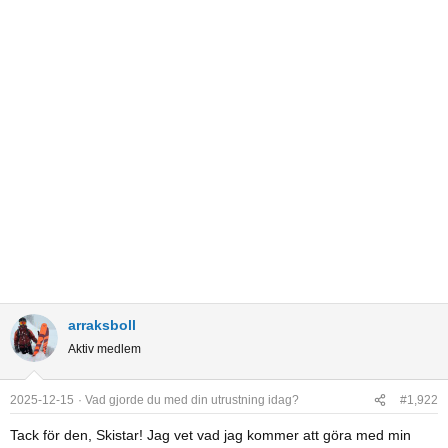
c
t
i
o
n
s
:
arraksboll
Aktiv medlem
2025-12-15
Vad gjorde du med din utrustning idag?
#1,922
Tack för den, Skistar! Jag vet vad jag kommer att göra med min