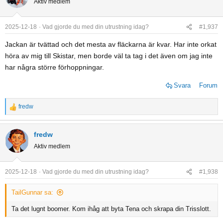
Aktiv medlem
t
i
o
2025-12-18
Vad gjorde du med din utrustning idag?
#1,937
n
Jackan är tvättad och det mesta av fläckarna är kvar. Har inte orkat
s
höra av mig till Skistar, men borde väl ta tag i det även om jag inte
:
har några större förhoppningar.
Svara
Forum
fredw
R
e
a
fredw
c
Aktiv medlem
t
i
o
2025-12-18
Vad gjorde du med din utrustning idag?
#1,938
n
s
TailGunnar sa:
:
Ta det lugnt boomer. Kom ihåg att byta Tena och skrapa din Trisslott.