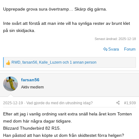
Upprepade grova sura övertramp… Skärp dig gärna.
Inte svårt att förstå att man inte vill ha synliga rester av brunt klet
på sin skidjacka.
Senast ändrad:
2025-12-18
Svara
Forum
RWD
,
farsan56
,
Kalle_Luzern
och 1 annan person
R
e
a
farsan56
c
Aktiv medlem
t
i
o
2025-12-19
Vad gjorde du med din utrustning idag?
#1,939
n
Efter att jag i vanlig ordning varit extra snäll hela året kom Tomten
s
med dom här några dagar tidigare.
:
Blizzard Thunderbird 82 R15.
Han påstod att han köpte ut dom från skidtestet förra helgen?