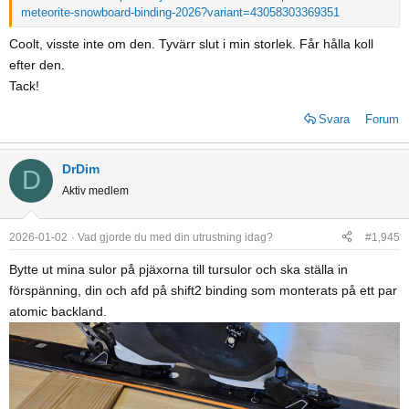
meteorite-snowboard-binding-2026?variant=43058303369351
Coolt, visste inte om den. Tyvärr slut i min storlek. Får hålla koll
efter den.
Tack!
Svara
Forum
DrDim
D
Aktiv medlem
2026-01-02
Vad gjorde du med din utrustning idag?
#1,945
Bytte ut mina sulor på pjäxorna till tursulor och ska ställa in
förspänning, din och afd på shift2 binding som monterats på ett par
atomic backland.