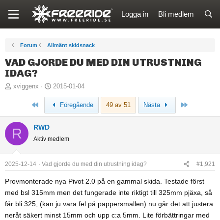
Logga in
Bli medlem
Forum
Allmänt skidsnack
VAD GJORDE DU MED DIN UTRUSTNING
IDAG?
T
S
xviggenx
2015-01-04
r
t
Först
Sista
Föregående
49 av 51
Nästa
å
a
d
r
RWD
s
t
R
Aktiv medlem
t
d
a
a
r
t
2025-12-14
Vad gjorde du med din utrustning idag?
#1,921
t
u
Provmonterade nya Pivot 2.0 på en gammal skida. Testade först
a
m
med bsl 315mm men det fungerade inte riktigt till 325mm pjäxa, så
r
får bli 325, (kan ju vara fel på pappersmallen) nu går det att justera
e
neråt säkert minst 15mm och upp c:a 5mm. Lite förbättringar med