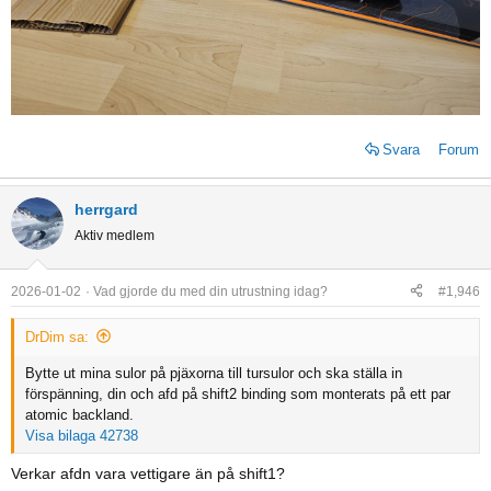
Svara
Forum
herrgard
Aktiv medlem
2026-01-02
Vad gjorde du med din utrustning idag?
#1,946
DrDim sa:
Bytte ut mina sulor på pjäxorna till tursulor och ska ställa in
förspänning, din och afd på shift2 binding som monterats på ett par
atomic backland.
Visa bilaga 42738
Verkar afdn vara vettigare än på shift1?