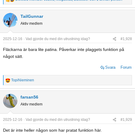
R
e
a
TailGunnar
c
Aktiv medlem
t
i
o
2025-12-16
Vad gjorde du med din utrustning idag?
#1,928
n
Fläckarna är bara lite patina. Påverkar inte plaggets funktion på
s
något sätt.
:
Svara
Forum
TopiNieminen
R
e
a
farsan56
c
Aktiv medlem
t
i
o
2025-12-16
Vad gjorde du med din utrustning idag?
#1,929
n
Det är inte heller någon som har pratat funktion här.
s