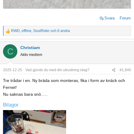
Svara
Forum
RWD
,
offline
,
SoulRider
och 6 andra
R
e
a
Christiam
C
c
Aktiv medlem
t
i
o
2025-12-25
Vad gjorde du med din utrustning idag?
#1,940
n
Tre trådar i en. Ny bräda som monteras, fika i form av knäck och
s
Fernet!
:
Nu saknas bara snö…..
Bilagor