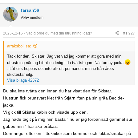
e
a
farsan56
c
Aktiv medlem
t
i
o
2025-12-16
Vad gjorde du med din utrustning idag?
#1,927
n
s
arraksboll sa:
:
Tack för den, Skistar! Jag vet vad jag kommer att göra med min
utrustning när jag hittat en ledig tid i tvättstugan. Nästan ny jacka
. Låt oss hoppas det inte blir ett permanent minne från årets
skidtestarhelg.
Visa bilaga 42372
Du ska inte tvätta den innan du har visat den för Skistar.
Hustrun fick brunsvart klet från Stjärnliften på sin gråa Bec de-
jacka.
Vi gick till Skistar kabin och visade upp den.
Jag hade tagit på mig min bästa ” nu är jag förbannad gammal sur
gubbe min ” här ska bråkas.
Dom ringer efter en lifttekniker som kommer och luktar/smakar på