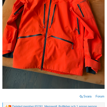
Svara
Forum
Deleted member 65291
,
Megawatt
,
Bultfeber
och 1 annan person