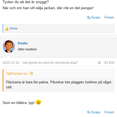
Tycker du att det är snyggt?
:
När och om han vill sälja jackan, där rök en del pengar!
Svara
Forum
fredw
R
e
a
fredw
c
Aktiv medlem
t
i
o
2025-12-16
Vad gjorde du med din utrustning idag?
#1,930
n
s
TailGunnar sa:
:
Fläckarna är bara lite patina. Påverkar inte plaggets funktion på något
sätt.
Som en blåtira, typ!
Svara
Forum