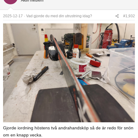
Aktiv medlem
t
i
o
2025-12-17
Vad gjorde du med din utrustning idag?
#1,932
n
s
:
Gjorde iordning höstens två andrahandsköp så de är redo för snön
om en knapp vecka.