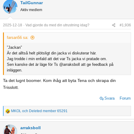
TailGunnar
Aktiv medlem
2025-12-18
Vad gjorde du med din utrustning idag?
#1,936
farsan56 sa:
”Jackan”
Är det alltså helt plötsligt din jacka vi diskuterar här.
Jag trodde i min enfald att det var Ts jacka vi pratade om.
Sen kanske det är läge för Ts @arraksboll att ge feedback på
inläggen.
Ta det lugnt boomer. Kom ihåg att byta Tena och skrapa din
Trisslott.
Svara
Forum
MKOL
och
Deleted member 65291
R
e
a
arraksboll
c