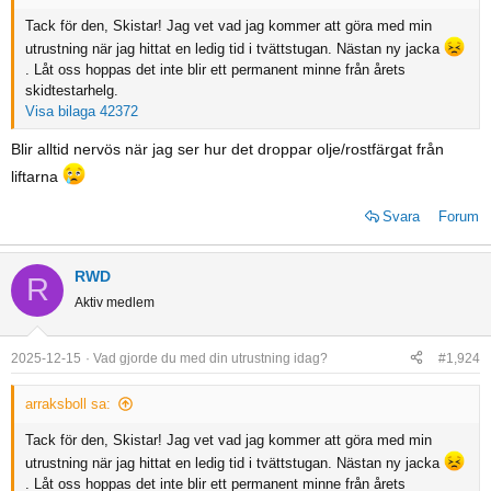
:
Tack för den, Skistar! Jag vet vad jag kommer att göra med min
utrustning när jag hittat en ledig tid i tvättstugan. Nästan ny jacka
. Låt oss hoppas det inte blir ett permanent minne från årets
skidtestarhelg.
Visa bilaga 42372
Blir alltid nervös när jag ser hur det droppar olje/rostfärgat från
liftarna
Svara
Forum
RWD
R
Aktiv medlem
2025-12-15
Vad gjorde du med din utrustning idag?
#1,924
arraksboll sa:
Tack för den, Skistar! Jag vet vad jag kommer att göra med min
utrustning när jag hittat en ledig tid i tvättstugan. Nästan ny jacka
. Låt oss hoppas det inte blir ett permanent minne från årets