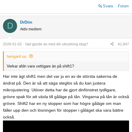
Svara
Forum
DrDim
D
Aktiv medlem
2026-01-02
Vad gjorde du med din utrustning idag?
#1,947
herrgard sa:
Verkar afdn vara vettigare än på shift1?
Har inte ägt shift1 men det var ju en av de största sakerna de
ändrat på. Den är så att säga steglös så du kan justera
mikrojustering. Utöver detta har de gjort dinfönstret tydligare,
grövre spak för att växla till gåläge på tån. Vingarna på tån är också
grövre. Shift2 har en ny stopper som har högre gåläge om man
fäller upp den och lösningen för stopper i gåläget ska vara bättre
också.