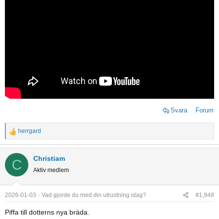
Svara
Forum
herrgard
R
e
a
Christiam
C
c
Aktiv medlem
t
i
o
2026-01-03
Vad gjorde du med din utrustning idag?
#1,948
n
Piffa till dotterns nya bräda.
s