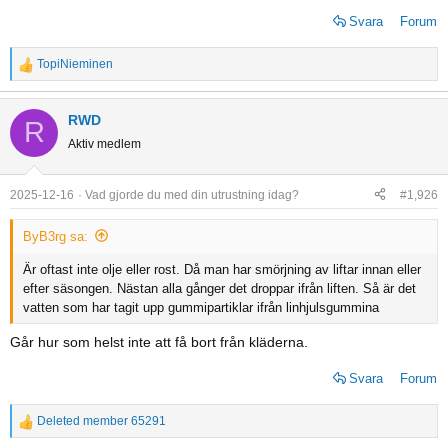
Svara
Forum
TopiNieminen
R
e
a
RWD
R
c
Aktiv medlem
t
i
o
2025-12-16
Vad gjorde du med din utrustning idag?
#1,926
n
s
ByB3rg sa:
:
Är oftast inte olje eller rost. Då man har smörjning av liftar innan eller
efter säsongen. Nästan alla gånger det droppar ifrån liften. Så är det
vatten som har tagit upp gummipartiklar ifrån linhjulsgummina
Går hur som helst inte att få bort från kläderna.
Svara
Forum
Deleted member 65291
R