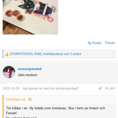
Svara
Forum
STORPOTATEN
,
RWD
,
KalleBackeus
och 2 andra
R
e
a
unsuspected
c
Aktiv medlem
t
i
o
2025-12-29
Vad gjorde du med din utrustning idag?
#1,941
n
s
Christiam sa:
:
Tre trådar i en. Ny bräda som monteras, fika i form av knäck och
Fernet!