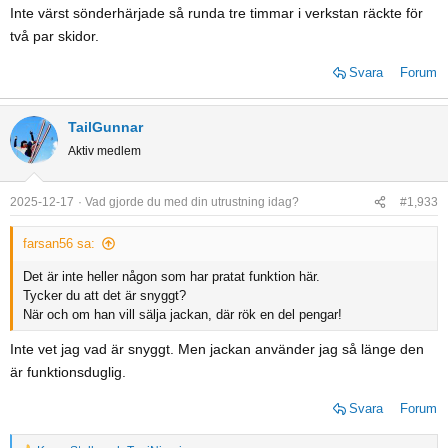
Inte värst sönderhärjade så runda tre timmar i verkstan räckte för
två par skidor.
Svara
Forum
TailGunnar
Aktiv medlem
2025-12-17
Vad gjorde du med din utrustning idag?
#1,933
farsan56 sa:
Det är inte heller någon som har pratat funktion här.
Tycker du att det är snyggt?
När och om han vill sälja jackan, där rök en del pengar!
Inte vet jag vad är snyggt. Men jackan använder jag så länge den
är funktionsduglig.
Svara
Forum