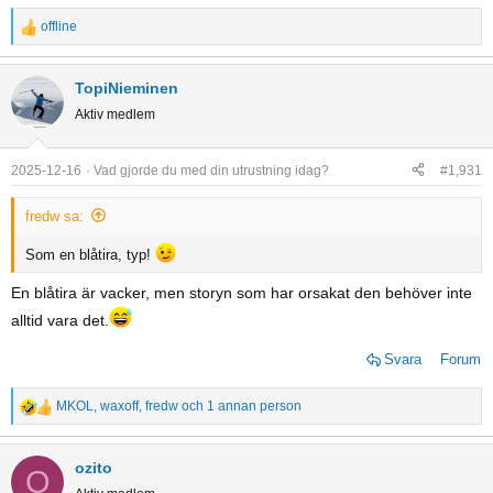
offline
R
e
a
TopiNieminen
c
Aktiv medlem
t
i
o
2025-12-16
Vad gjorde du med din utrustning idag?
#1,931
n
s
fredw sa:
:
Som en blåtira, typ!
En blåtira är vacker, men storyn som har orsakat den behöver inte
alltid vara det.
Svara
Forum
MKOL
,
waxoff
,
fredw
och 1 annan person
R
e
a
ozito
O
c