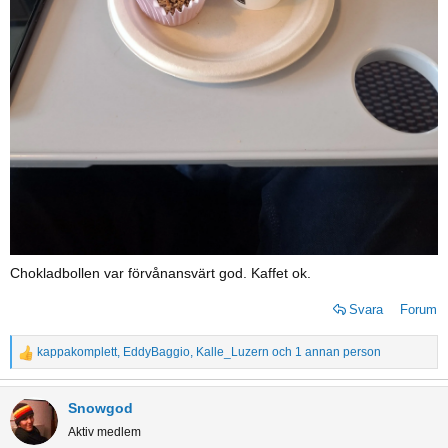
Chokladbollen var förvånansvärt god. Kaffet ok.
Svara
Forum
kappakomplett
,
EddyBaggio
,
Kalle_Luzern
och 1 annan person
R
e
a
Snowgod
c
Aktiv medlem
t