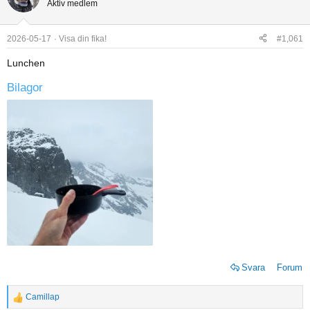
Aktiv medlem
t
i
o
2026-05-17
Visa din fika!
#1,061
n
Lunchen
s
:
Bilagor
Svara
Forum
Camillap
R