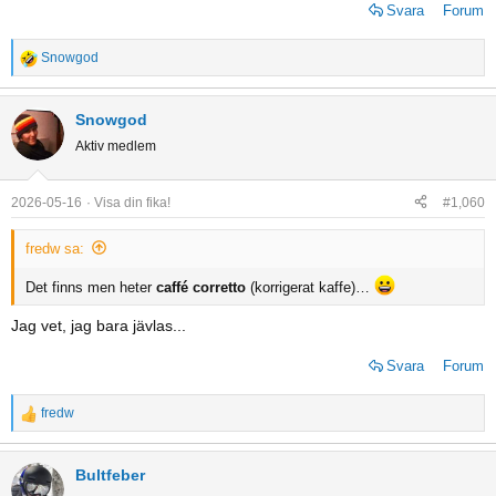
Svara
Forum
Snowgod
R
e
a
Snowgod
c
Aktiv medlem
t
i
o
2026-05-16
Visa din fika!
#1,060
n
s
fredw sa:
:
Det finns men heter
caffé corretto
(korrigerat kaffe)…
Jag vet, jag bara jävlas...
Svara
Forum
fredw
R
e
a
Bultfeber
c