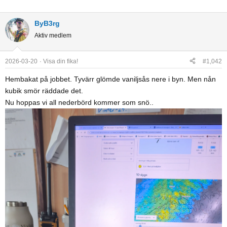
ByB3rg
Aktiv medlem
2026-03-20
Visa din fika!
#1,042
Hembakat på jobbet. Tyvärr glömde vaniljsås nere i byn. Men nån
kubik smör räddade det.
Nu hoppas vi all nederbörd kommer som snö..