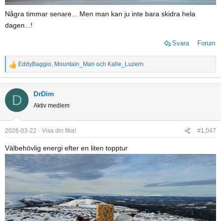
Några timmar senare... Men man kan ju inte bara skidra hela
dagen...!
Svara
Forum
EddyBaggio
,
Mountain_Man
och
Kalle_Luzern
R
e
a
DrDim
D
c
Aktiv medlem
t
i
o
2026-03-22
Visa din fika!
#1,047
n
s
Välbehövlig energi efter en liten topptur
: