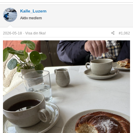
e
a
Kalle_Luzern
c
Aktiv medlem
t
i
o
2026-05-18
Visa din fika!
#1,062
n
s
: