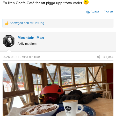
En liten Chefs-Café för att pigga upp trötta vader
Svara
Forum
Snowgod
och
MrHotDog
R
e
a
Mountain_Man
c
Aktiv medlem
t
i
o
2026-03-21
Visa din fika!
#1,044
n
s
: