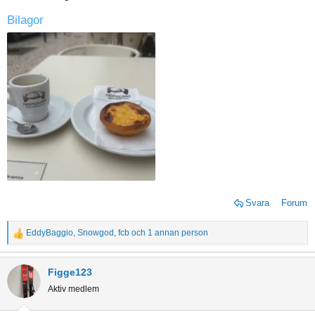
:
Bilagor
Svara
Forum
EddyBaggio
,
Snowgod
,
fcb
och 1 annan person
R
e
a
Figge123
c
Aktiv medlem
t
i