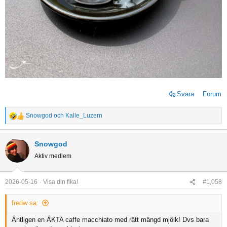
Svara
Forum
Snowgod
och
Kalle_Luzern
R
e
a
Snowgod
c
Aktiv medlem
t
i
o
2026-05-16
Visa din fika!
#1,058
n
s
fredw sa:
:
Äntligen en ÄKTA caffe macchiato med rätt mängd mjölk! Dvs bara