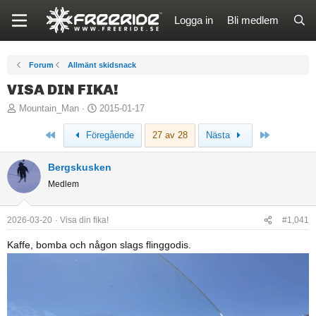
Logga in
Bli medlem
Forum
Allmänt skidsnack
VISA DIN FIKA!
T
S
Mountain_Man
2015-01-17
r
t
Först
Sista
Föregående
27 av 28
Nästa
å
a
d
r
Bergskusken
s
t
Medlem
t
d
a
a
r
t
2026-03-20
Visa din fika!
#1,041
t
u
Kaffe, bomba och någon slags flinggodis.
a
m
r
e