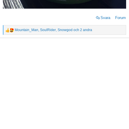
Svara
Forum
Mountain_Man
,
SoulRider
,
Snowgod
och 2 andra
R
e
a
c
t
i
o
n
s
: