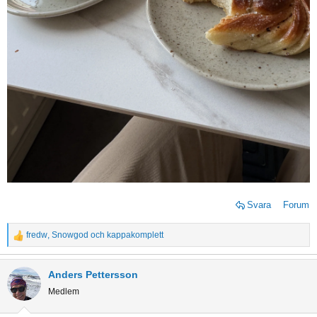
Svara
Forum
fredw
,
Snowgod
och
kappakomplett
R
e
a
Anders Pettersson
c
Medlem
t
i