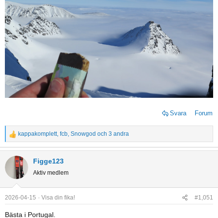
Svara
Forum
kappakomplett
,
fcb
,
Snowgod
och 3 andra
R
e
a
Figge123
c
Aktiv medlem
t
i
o
2026-04-15
Visa din fika!
#1,051
n
Bästa i Portugal.
s