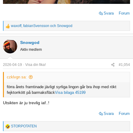
Svara
Forum
waxoff
,
fabianSvensson
och
Snowgod
R
e
a
Snowgod
c
Aktiv medlem
t
i
o
2026-04-19
Visa din fika!
#1,054
n
s
czklvgn sa:
:
förra årets framtinade jävligt syrliga lingon går bra ihop med rökt
fejktorrkött på barmaksfläck
Visa bilaga 45199
Utsikten är ju trevlig iaf..!
Svara
Forum
STORPOTATEN
R