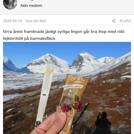
c
Aktiv medlem
t
i
o
2026-04-19
Visa din fika!
#1,053
n
förra årets framtinade jävligt syrliga lingon går bra ihop med rökt
s
fejktorrkött på barmaksfläck
: