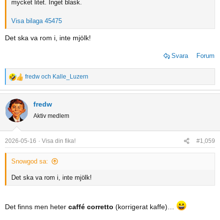
mycket litet. Inget blask.
Visa bilaga 45475
Det ska va rom i, inte mjölk!
Svara
Forum
fredw
och
Kalle_Luzern
R
e
a
fredw
c
Aktiv medlem
t
i
o
2026-05-16
Visa din fika!
#1,059
n
s
Snowgod sa:
:
Det ska va rom i, inte mjölk!
Det finns men heter
caffé corretto
(korrigerat kaffe)…