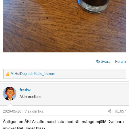
Svara
Forum
MrHotDog
och
Kalle_Luzern
R
e
a
fredw
c
Aktiv medlem
t
i
o
2026-05-16
Visa din fika!
#1,057
n
Äntligen en ÄKTA caffe macchiato med rätt mängd mjölk! Dvs bara
s
mycket litet. Inget blask.
: