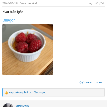
o
2026-04-19
Visa din fika!
#1,052
n
Kvar från igår.
s
:
Bilagor
Svara
Forum
kappakomplett
och
Snowgod
R
e
a
czklvgn