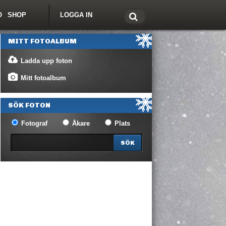
O
SHOP
LOGGA IN
tt om Freeride.se
MITT FOTOALBUM
Ladda upp foton
Mitt fotoalbum
SÖK FOTON
Fotograf
Åkare
Plats