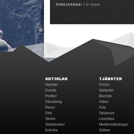
PUBLICERAD:
1 år sedan
ARTIKLAR
TJÄNSTER
Nyheter
Forum
Events
Skidorter
Profiler
Boende
Utrustning
Video
Resor
Foto
Film
Skidresor
Skolor
Lavinfara
Skidskvaller
Medlemstävlingar
Krönika
Säfsen