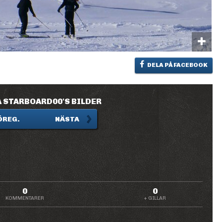
DELA PÅ FACEBOOK
 STARBOARD00'S BILDER
ÖREG.
NÄSTA
0
0
KOMMENTARER
+ GILLAR