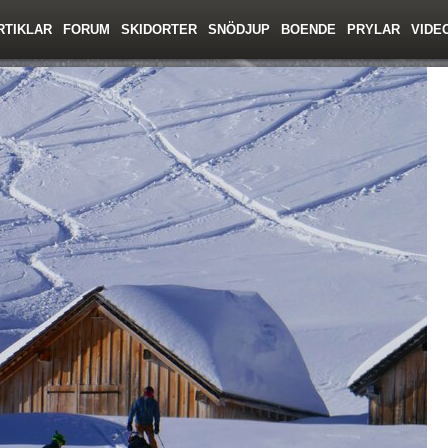
RTIKLAR
FORUM
SKIDORTER
SNÖDJUP
BOENDE
PRYLAR
VIDE
ing
Regler/Hjälp
Toppturer
Resor
Film
Liftkortspriser
Skolor
Lavinsäkerhet
Tricktips
Krönika
Ny