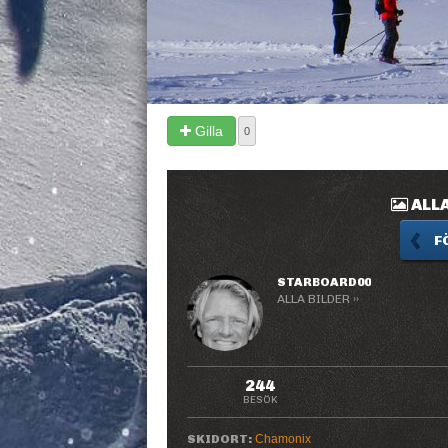
Gilla
0
ALLA
F
STARBOARD00
ALLA BILDER ››
244
BESÖK
SKIDORT:
Chamonix