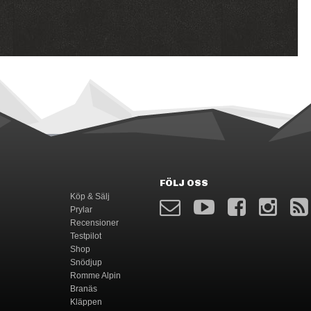
FÖLJ OSS
Köp & Sälj
Prylar
Recensioner
Testpilot
Shop
Snödjup
Romme Alpin
Branäs
Kläppen