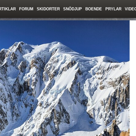
RTIKLAR
FORUM
SKIDORTER
SNÖDJUP
BOENDE
PRYLAR
VIDE
ing
Regler/Hjälp
Toppturer
Resor
Film
Liftkortspriser
Skolor
Lavinsäkerhet
Tricktips
Krönika
Ny