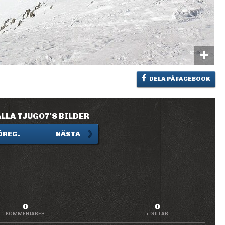
DELA PÅ FACEBOOK
LLA TJUGO7'S BILDER
ÖREG.
NÄSTA
0
0
KOMMENTARER
+ GILLAR