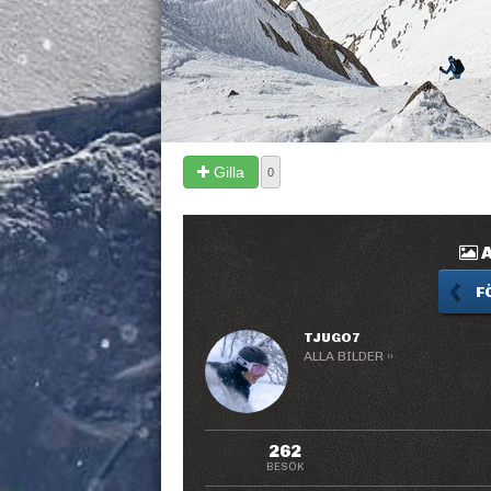
Gilla
0
A
F
TJUGO7
ALLA BILDER ››
262
BESÖK