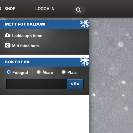
O
SHOP
LOGGA IN
tt om Freeride.se
MITT FOTOALBUM
Ladda upp foton
Mitt fotoalbum
SÖK FOTON
Fotograf
Åkare
Plats