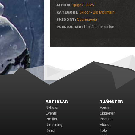
ALBUM:
Tjugo7_2025
KATEGORI:
Skidor - Big Mountain
SKIDORT:
Courmayeur
PUBLICERAD:
11 månader sedan
ARTIKLAR
TJÄNSTER
Nyheter
Forum
Events
Skidorter
Profiler
Boende
Utrustning
Video
Resor
Foto