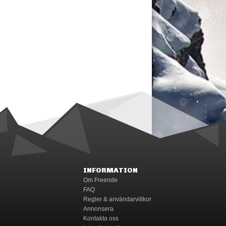
INFORMATION
Om Freeride
FAQ
Regler & användarvillkor
Annonsera
Kontakta oss