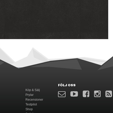
FÖLJ OSS
Köp & Sälj
Prylar
Recensioner
Testpilot
Shop