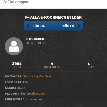
JoCke droppar
ALLA E-ROCKNER'S BILDER
FÖREG.
NÄSTA
E-ROCKNER
ALLA BILDER ››
3904
4
1
BESÖK
KOMMENTARER
+ GILLAR
KATEGORI:
Skidor - Big Mountain
FOTOGRAF:
Erik
ÅKARE:
JoCke
SKIDORT:
Dundret (
Dundret
)
PUBLICERAD:
17 år sedan