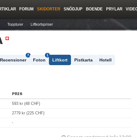
RTIKLAR
FORUM
SKIDORTER
SNÖDJUP
BOENDE
PRYLAR
VIDE
ing
Regler/Hjälp
Resor
Film
Skolor
Lavinsäkerhet
Tricktips
Krönika
Ny
Toppturer
Liftkortspriser
A
7
1
Recensioner
Foton
Liftkort
Pistkarta
Hotell
PRIS
593 kr (48 CHF)
2779 kr (225 CHF)
-