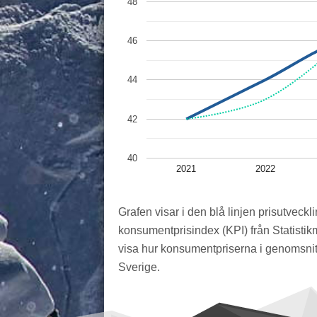
48
46
44
42
40
2021
2022
Grafen visar i den blå linjen prisutveckli
konsumentprisindex (KPI) från Statistik
visa hur konsumentpriserna i genomsnitt
Sverige.