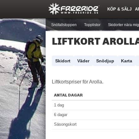
KÖP & SÄLJ
A
Nyheter
Nya inlägg
Skidor
Årets Krasch
Pjäxor
Quiz
Forumlista
Events
Sök
Profiler
Medlemmar
Utrustn
Snöfallstoppen
Topplistor
Skidorter nära mig
LIFTKORT AROLL
Skidort
Väder
Snödjup
Karta
Liftkortspriser för Arolla.
ANTAL DAGAR
1 dag
6 dagar
Säsongskort