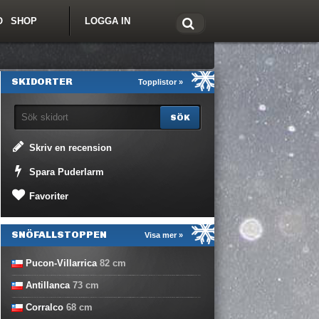
O
SHOP
LOGGA IN
tt om Freeride.se
SKIDORTER
Topplistor »
Skriv en recension
Spara Puderlarm
Favoriter
SNÖFALLSTOPPEN
Visa mer »
Pucon-Villarrica
82
cm
Antillanca
73
cm
Corralco
68
cm