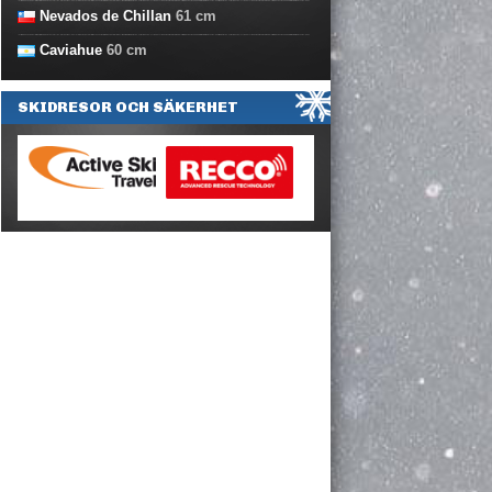
Nevados de Chillan
61
cm
Caviahue
60
cm
SKIDRESOR OCH SÄKERHET