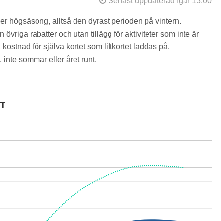
Senast uppdaterad Igår 13:00
der högsäsong, alltså den dyrast perioden på vintern.
övriga rabatter och utan tillägg för aktiviteter som inte är
kostnad för själva kortet som liftkortet laddas på.
 inte sommar eller året runt.
RT