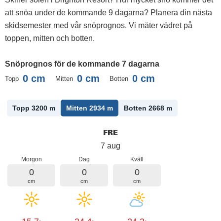
att snöa under de kommande 9 dagarna? Planera din nästa
skidsemester med vår snöprognos. Vi mäter vädret på
toppen, mitten och botten.
Snöprognos för de kommande 7 dagarna
0
cm
0
cm
0
cm
Topp
Mitten
Botten
Topp 3200
m
Mitten 2934
m
Botten 2668
m
FRE
7 aug
Morgon
Dag
Kväll
0
0
0
cm
cm
cm