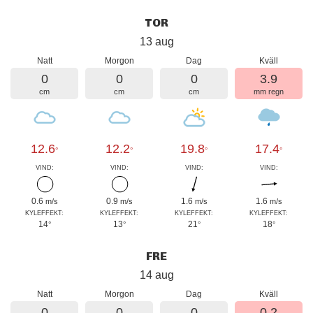
TOR
13 aug
Natt
Morgon
Dag
Kväll
0
0
0
3.9
cm
cm
cm
mm regn
12.6
12.2
19.8
17.4
°
°
°
°
VIND:
VIND:
VIND:
VIND:
0.6
0.9
1.6
1.6
m/s
m/s
m/s
m/s
KYLEFFEKT:
KYLEFFEKT:
KYLEFFEKT:
KYLEFFEKT:
14
13
21
18
°
°
°
°
FRE
14 aug
Natt
Morgon
Dag
Kväll
0
0
0
0.2