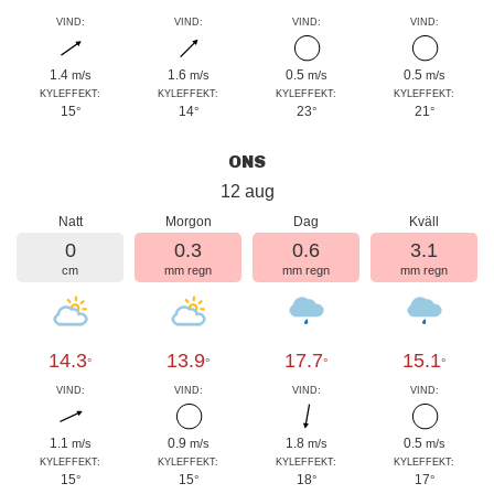
VIND:
VIND:
VIND:
VIND:
1.4
1.6
0.5
0.5
m/s
m/s
m/s
m/s
KYLEFFEKT:
KYLEFFEKT:
KYLEFFEKT:
KYLEFFEKT:
15
14
23
21
°
°
°
°
ONS
12 aug
Natt
Morgon
Dag
Kväll
0
0.3
0.6
3.1
cm
mm regn
mm regn
mm regn
14.3
13.9
17.7
15.1
°
°
°
°
VIND:
VIND:
VIND:
VIND:
1.1
0.9
1.8
0.5
m/s
m/s
m/s
m/s
KYLEFFEKT:
KYLEFFEKT:
KYLEFFEKT:
KYLEFFEKT:
15
15
18
17
°
°
°
°