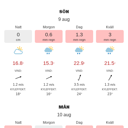
SÖN
9 aug
Natt
Morgon
Dag
Kväll
0
0.6
1.3
3
cm
mm regn
mm regn
mm regn
16.8
15.3
22.9
21.5
°
°
°
°
VIND:
VIND:
VIND:
VIND:
1.2
1.2
3.5
1.3
m/s
m/s
m/s
m/s
KYLEFFEKT:
KYLEFFEKT:
KYLEFFEKT:
KYLEFFEKT:
18
16
24
23
°
°
°
°
MÅN
10 aug
Natt
Morgon
Dag
Kväll