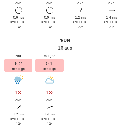
VIND:
VIND:
VIND:
VIND:
0.6
0.9
1.2
1.4
m/s
m/s
m/s
m/s
KYLEFFEKT:
KYLEFFEKT:
KYLEFFEKT:
KYLEFFEKT:
14
14
22
21
°
°
°
°
SÖN
16 aug
Natt
Morgon
6.2
0.1
mm regn
mm regn
13
13
°
°
VIND:
VIND:
1.2
1.4
m/s
m/s
KYLEFFEKT:
KYLEFFEKT:
13
13
°
°