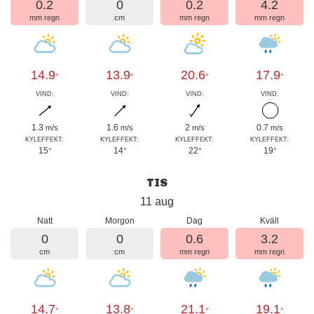
0.2
0
0.2
4.2
mm regn
cm
mm regn
mm regn
14.9
13.9
20.6
17.9
°
°
°
°
VIND:
VIND:
VIND:
VIND:
1.3
1.6
2
0.7
m/s
m/s
m/s
m/s
KYLEFFEKT:
KYLEFFEKT:
KYLEFFEKT:
KYLEFFEKT:
15
14
22
19
°
°
°
°
TIS
11 aug
Natt
Morgon
Dag
Kväll
0
0
0.6
3.2
cm
cm
mm regn
mm regn
14.7
13.8
21.1
19.1
°
°
°
°