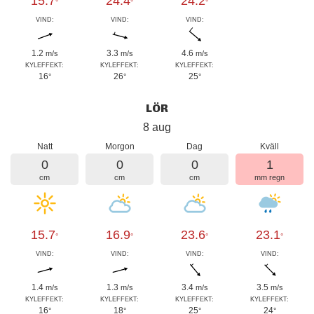
15.7
24.4
24.2
°
°
°
VIND:
VIND:
VIND:
1.2
3.3
4.6
m/s
m/s
m/s
KYLEFFEKT:
KYLEFFEKT:
KYLEFFEKT:
16
26
25
°
°
°
LÖR
8 aug
Natt
Morgon
Dag
Kväll
0
0
0
1
cm
cm
cm
mm regn
15.7
16.9
23.6
23.1
°
°
°
°
VIND:
VIND:
VIND:
VIND:
1.4
1.3
3.4
3.5
m/s
m/s
m/s
m/s
KYLEFFEKT:
KYLEFFEKT:
KYLEFFEKT:
KYLEFFEKT:
16
18
25
24
°
°
°
°