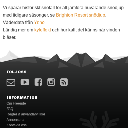
Vi sparar historiskt snöfall för att jämföra nuvarande snödjup
med tidigare säsonger, se
Brighton Resort snödjup
.
Väderdata från
Yr.no
Lär dig mer om
kyleffekt
och hur kallt det känns när vinden
blåser.
FÖLJ OSS
INFORMATION
Om Freeride
FAQ
Regler & användarvillkor
Annonsera
Kontakta oss