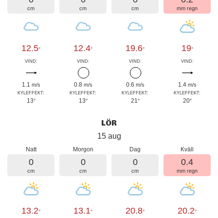
cm
cm
cm
mm regn
12.5
12.4
19.6
19
°
°
°
°
VIND:
VIND:
VIND:
VIND:
1.1
0.8
0.6
1.4
m/s
m/s
m/s
m/s
KYLEFFEKT:
KYLEFFEKT:
KYLEFFEKT:
KYLEFFEKT:
13
13
21
20
°
°
°
°
LÖR
15 aug
Natt
Morgon
Dag
Kväll
0
0
0
0.4
cm
cm
cm
mm regn
13.2
13.1
20.8
20.2
°
°
°
°