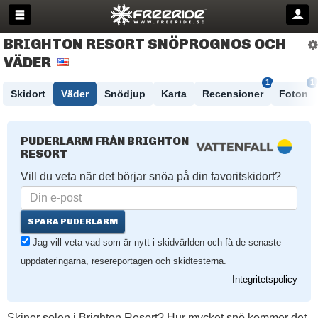
BRIGHTON RESORT SNÖPROGNOS OCH
VÄDER
1
1
Skidort
Väder
Snödjup
Karta
Recensioner
Foton
PUDERLARM FRÅN BRIGHTON
RESORT
Vill du veta när det börjar snöa på din favoritskidort?
SPARA PUDERLARM
Jag vill veta vad som är nytt i skidvärlden och få de senaste
uppdateringarna, resereportagen och skidtesterna.
Integritetspolicy
Skiner solen i Brighton Resort? Hur mycket snö kommer det