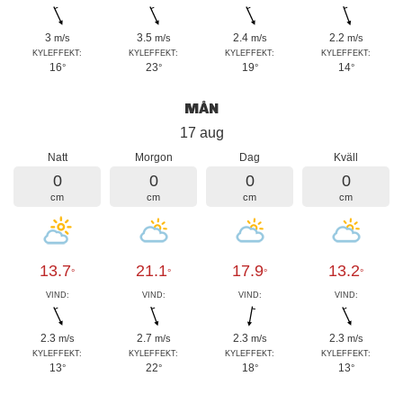
3
3.5
2.4
2.2
m/s
m/s
m/s
m/s
KYLEFFEKT:
KYLEFFEKT:
KYLEFFEKT:
KYLEFFEKT:
16
23
19
14
°
°
°
°
MÅN
17 aug
Natt
Morgon
Dag
Kväll
0
0
0
0
cm
cm
cm
cm
13.7
21.1
17.9
13.2
°
°
°
°
VIND:
VIND:
VIND:
VIND:
2.3
2.7
2.3
2.3
m/s
m/s
m/s
m/s
KYLEFFEKT:
KYLEFFEKT:
KYLEFFEKT:
KYLEFFEKT:
13
22
18
13
°
°
°
°