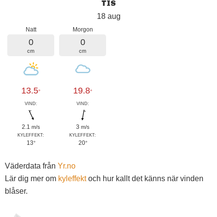
TIS
18 aug
Natt
Morgon
0
0
cm
cm
13.5
19.8
°
°
VIND:
VIND:
2.1
3
m/s
m/s
KYLEFFEKT:
KYLEFFEKT:
13
20
°
°
Väderdata från
Yr.no
Lär dig mer om
kyleffekt
och hur kallt det känns när vinden
blåser.