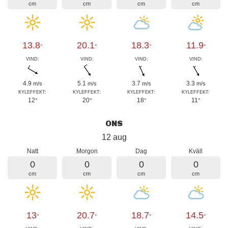
cm
cm
cm
cm
13.8
20.1
18.3
11.9
°
°
°
°
VIND:
VIND:
VIND:
VIND:
4.9
5.1
3.7
3.3
m/s
m/s
m/s
m/s
KYLEFFEKT:
KYLEFFEKT:
KYLEFFEKT:
KYLEFFEKT:
12
20
18
11
°
°
°
°
ONS
12 aug
Natt
Morgon
Dag
Kväll
0
0
0
0
cm
cm
cm
cm
13
20.7
18.7
14.5
°
°
°
°