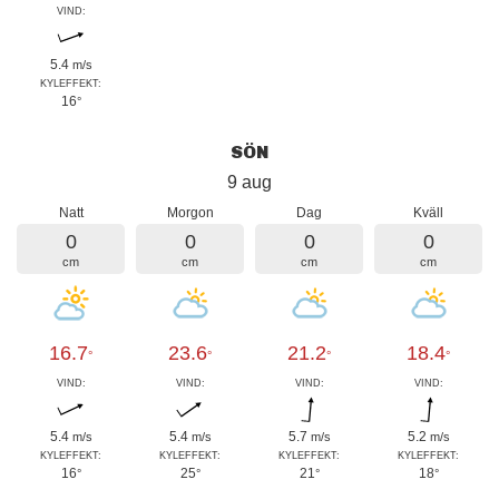
VIND:
5.4
m/s
KYLEFFEKT:
16
°
SÖN
9 aug
Natt
Morgon
Dag
Kväll
0
0
0
0
cm
cm
cm
cm
16.7
23.6
21.2
18.4
°
°
°
°
VIND:
VIND:
VIND:
VIND:
5.4
5.4
5.7
5.2
m/s
m/s
m/s
m/s
KYLEFFEKT:
KYLEFFEKT:
KYLEFFEKT:
KYLEFFEKT:
16
25
21
18
°
°
°
°