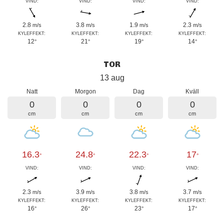
VIND:
VIND:
VIND:
VIND:
2.8
3.8
1.9
2.3
m/s
m/s
m/s
m/s
KYLEFFEKT:
KYLEFFEKT:
KYLEFFEKT:
KYLEFFEKT:
12
21
19
14
°
°
°
°
TOR
13 aug
Natt
Morgon
Dag
Kväll
0
0
0
0
cm
cm
cm
cm
16.3
24.8
22.3
17
°
°
°
°
VIND:
VIND:
VIND:
VIND:
2.3
3.9
3.8
3.7
m/s
m/s
m/s
m/s
KYLEFFEKT:
KYLEFFEKT:
KYLEFFEKT:
KYLEFFEKT:
16
26
23
17
°
°
°
°