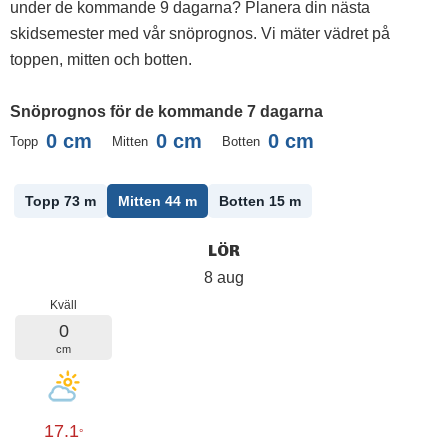
under de kommande 9 dagarna? Planera din nästa
skidsemester med vår snöprognos. Vi mäter vädret på
toppen, mitten och botten.
Snöprognos för de kommande 7 dagarna
0
cm
0
cm
0
cm
Topp
Mitten
Botten
Topp 73
m
Mitten 44
m
Botten 15
m
LÖR
8 aug
Kväll
0
cm
17.1
°