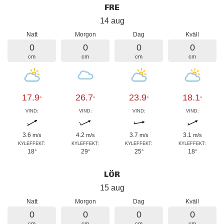
FRE
14 aug
Natt
Morgon
Dag
Kväll
0
0
0
0
cm
cm
cm
cm
17.9
26.7
23.9
18.1
°
°
°
°
VIND:
VIND:
VIND:
VIND:
3.6
4.2
3.7
3.1
m/s
m/s
m/s
m/s
KYLEFFEKT:
KYLEFFEKT:
KYLEFFEKT:
KYLEFFEKT:
18
29
25
18
°
°
°
°
LÖR
15 aug
Natt
Morgon
Dag
Kväll
0
0
0
0
cm
cm
cm
cm