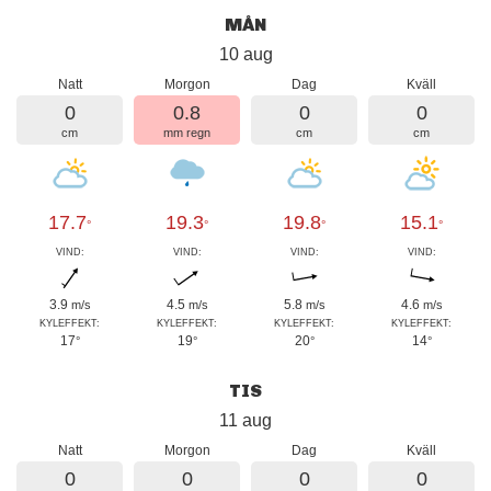
MÅN
10 aug
Natt
Morgon
Dag
Kväll
0
0.8
0
0
cm
mm regn
cm
cm
17.7
19.3
19.8
15.1
°
°
°
°
VIND:
VIND:
VIND:
VIND:
3.9
4.5
5.8
4.6
m/s
m/s
m/s
m/s
KYLEFFEKT:
KYLEFFEKT:
KYLEFFEKT:
KYLEFFEKT:
17
19
20
14
°
°
°
°
TIS
11 aug
Natt
Morgon
Dag
Kväll
0
0
0
0