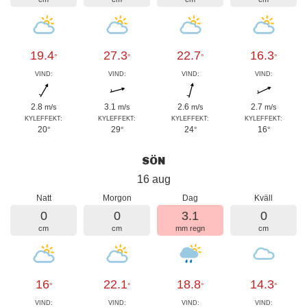
19.4
27.3
22.7
16.3
°
°
°
°
VIND:
VIND:
VIND:
VIND:
2.8
3.1
2.6
2.7
m/s
m/s
m/s
m/s
KYLEFFEKT:
KYLEFFEKT:
KYLEFFEKT:
KYLEFFEKT:
20
29
24
16
°
°
°
°
SÖN
16 aug
Natt
Morgon
Dag
Kväll
0
0
3.1
0
cm
cm
mm regn
cm
16
22.1
18.8
14.3
°
°
°
°
VIND:
VIND:
VIND:
VIND: