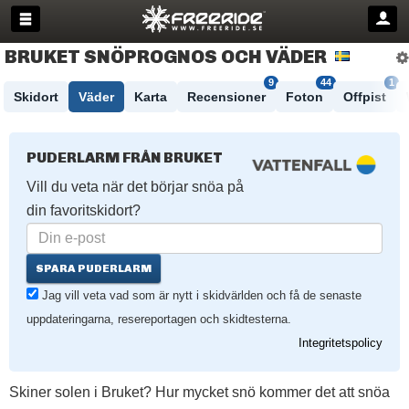
BRUKET SNÖPROGNOS OCH VÄDER
9
44
1
Skidort
Väder
Karta
Recensioner
Foton
Offpist
PUDERLARM FRÅN BRUKET
Vill du veta när det börjar snöa på
din favoritskidort?
SPARA PUDERLARM
Jag vill veta vad som är nytt i skidvärlden och få de senaste
uppdateringarna, resereportagen och skidtesterna.
Integritetspolicy
Skiner solen i Bruket? Hur mycket snö kommer det att snöa