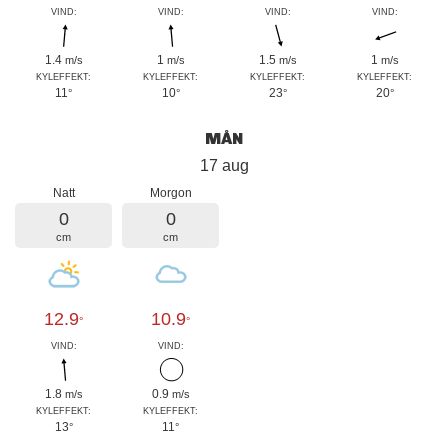
VIND:
VIND:
VIND:
VIND:
1.4
1
1.5
1
m/s
m/s
m/s
m/s
KYLEFFEKT:
KYLEFFEKT:
KYLEFFEKT:
KYLEFFEKT:
11
10
23
20
°
°
°
°
MÅN
17 aug
Natt
Morgon
0
0
cm
cm
12.9
10.9
°
°
VIND:
VIND:
1.8
0.9
m/s
m/s
KYLEFFEKT:
KYLEFFEKT:
13
11
°
°