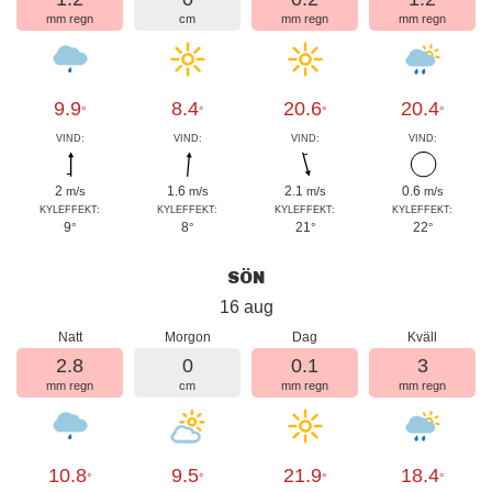
mm regn
cm
mm regn
mm regn
9.9
8.4
20.6
20.4
°
°
°
°
VIND:
VIND:
VIND:
VIND:
2
1.6
2.1
0.6
m/s
m/s
m/s
m/s
KYLEFFEKT:
KYLEFFEKT:
KYLEFFEKT:
KYLEFFEKT:
9
8
21
22
°
°
°
°
SÖN
16 aug
Natt
Morgon
Dag
Kväll
2.8
0
0.1
3
mm regn
cm
mm regn
mm regn
10.8
9.5
21.9
18.4
°
°
°
°