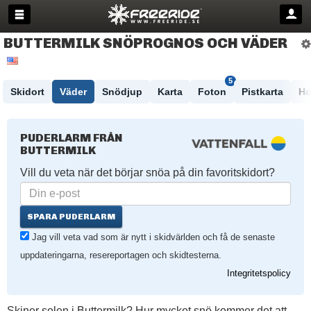
BUTTERMILK SNÖPROGNOS OCH VÄDER
5
Skidort
Väder
Snödjup
Karta
Foton
Pistkarta
Ho
PUDERLARM FRÅN
BUTTERMILK
Vill du veta när det börjar snöa på din favoritskidort?
SPARA PUDERLARM
Jag vill veta vad som är nytt i skidvärlden och få de senaste
uppdateringarna, resereportagen och skidtesterna.
Integritetspolicy
Skiner solen i Buttermilk? Hur mycket snö kommer det att