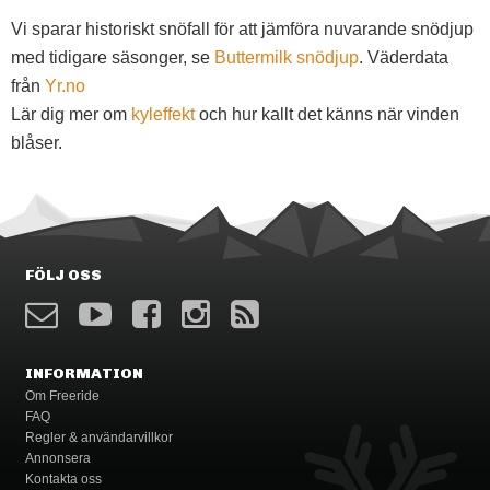
Vi sparar historiskt snöfall för att jämföra nuvarande snödjup
med tidigare säsonger, se
Buttermilk snödjup
. Väderdata
från
Yr.no
Lär dig mer om
kyleffekt
och hur kallt det känns när vinden
blåser.
FÖLJ OSS
INFORMATION
Om Freeride
FAQ
Regler & användarvillkor
Annonsera
Kontakta oss