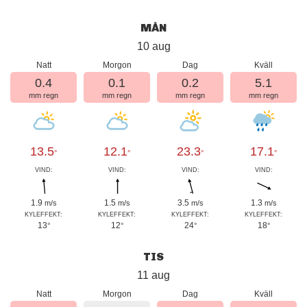
MÅN
10 aug
Natt
Morgon
Dag
Kväll
0.4
0.1
0.2
5.1
mm regn
mm regn
mm regn
mm regn
13.5
12.1
23.3
17.1
°
°
°
°
VIND:
VIND:
VIND:
VIND:
1.9
1.5
3.5
1.3
m/s
m/s
m/s
m/s
KYLEFFEKT:
KYLEFFEKT:
KYLEFFEKT:
KYLEFFEKT:
13
12
24
18
°
°
°
°
TIS
11 aug
Natt
Morgon
Dag
Kväll