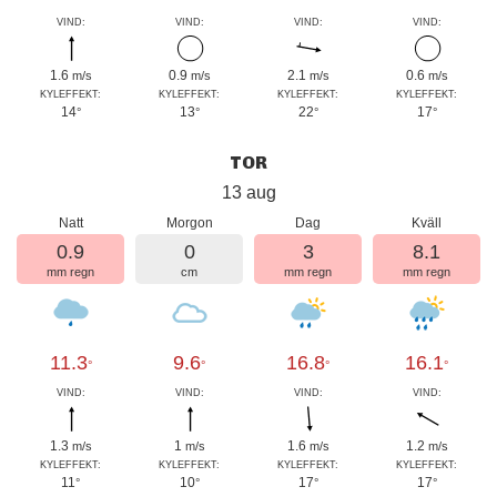
VIND:
VIND:
VIND:
VIND:
1.6
0.9
2.1
0.6
m/s
m/s
m/s
m/s
KYLEFFEKT:
KYLEFFEKT:
KYLEFFEKT:
KYLEFFEKT:
14
13
22
17
°
°
°
°
TOR
13 aug
Natt
Morgon
Dag
Kväll
0.9
0
3
8.1
mm regn
cm
mm regn
mm regn
11.3
9.6
16.8
16.1
°
°
°
°
VIND:
VIND:
VIND:
VIND:
1.3
1
1.6
1.2
m/s
m/s
m/s
m/s
KYLEFFEKT:
KYLEFFEKT:
KYLEFFEKT:
KYLEFFEKT:
11
10
17
17
°
°
°
°