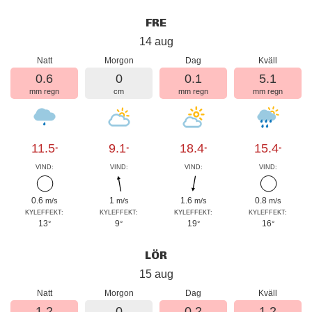
FRE
14 aug
Natt
Morgon
Dag
Kväll
0.6
0
0.1
5.1
mm regn
cm
mm regn
mm regn
11.5
9.1
18.4
15.4
°
°
°
°
VIND:
VIND:
VIND:
VIND:
0.6
1
1.6
0.8
m/s
m/s
m/s
m/s
KYLEFFEKT:
KYLEFFEKT:
KYLEFFEKT:
KYLEFFEKT:
13
9
19
16
°
°
°
°
LÖR
15 aug
Natt
Morgon
Dag
Kväll
1.2
0
0.2
1.2