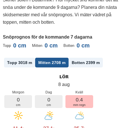
snöa under de kommande 9 dagarna? Planera din nästa
skidsemester med vår snöprognos. Vi mäter vädret på
toppen, mitten och botten.
Snöprognos för de kommande 7 dagarna
0
cm
0
cm
0
cm
Topp
Mitten
Botten
Topp 3018
m
Mitten 2708
m
Botten 2399
m
LÖR
8 aug
Morgon
Dag
Kväll
0
0
0.4
cm
cm
mm regn