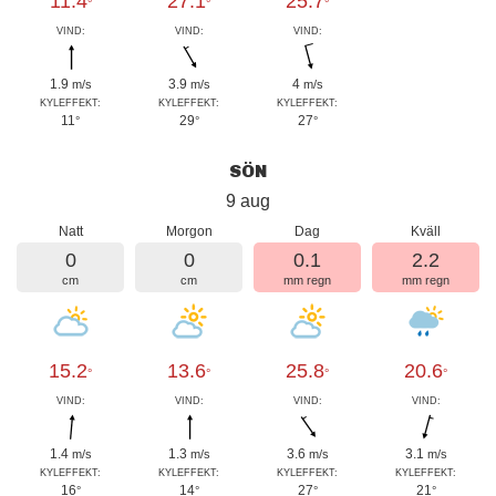
11.4
27.1
25.7
°
°
°
VIND:
VIND:
VIND:
1.9
3.9
4
m/s
m/s
m/s
KYLEFFEKT:
KYLEFFEKT:
KYLEFFEKT:
11
29
27
°
°
°
SÖN
9 aug
Natt
Morgon
Dag
Kväll
0
0
0.1
2.2
cm
cm
mm regn
mm regn
15.2
13.6
25.8
20.6
°
°
°
°
VIND:
VIND:
VIND:
VIND:
1.4
1.3
3.6
3.1
m/s
m/s
m/s
m/s
KYLEFFEKT:
KYLEFFEKT:
KYLEFFEKT:
KYLEFFEKT:
16
14
27
21
°
°
°
°