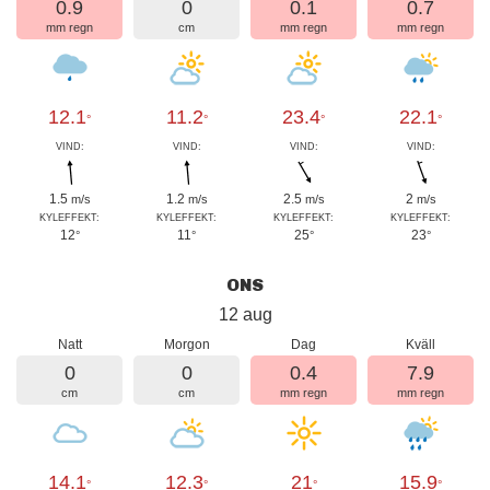
0.9
0
0.1
0.7
mm regn
cm
mm regn
mm regn
12.1
11.2
23.4
22.1
°
°
°
°
VIND:
VIND:
VIND:
VIND:
1.5
1.2
2.5
2
m/s
m/s
m/s
m/s
KYLEFFEKT:
KYLEFFEKT:
KYLEFFEKT:
KYLEFFEKT:
12
11
25
23
°
°
°
°
ONS
12 aug
Natt
Morgon
Dag
Kväll
0
0
0.4
7.9
cm
cm
mm regn
mm regn
14.1
12.3
21
15.9
°
°
°
°