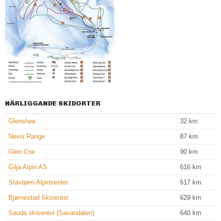
NÄRLIGGANDE SKIDORTER
Glenshee
32
km
Nevis Range
87
km
Glen Coe
90
km
Gilja Alpin AS
616
km
Stavtjørn Alpinsenter
617
km
Bjørnestad Skisenter
629
km
Sauda skisenter (Savandalen)
640
km