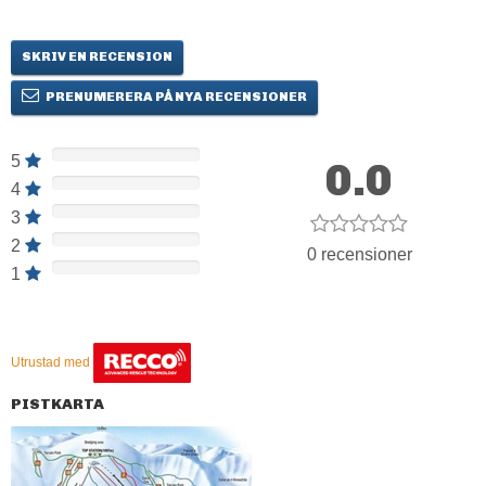
SKRIV EN RECENSION
PRENUMERERA PÅ NYA RECENSIONER
5
0.0
4
3
2
0 recensioner
1
Utrustad med
PISTKARTA