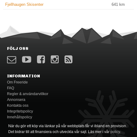
Fjellhaugen Skisenter
641
km
FÖLJ OSS
INFORMATION
Om Freeride
FAQ
Regler & användarvillkor
Annonsera
Kontakta oss
Integritetspolicy
Innehållspolicy
När du gör ett köp via länkar på vår webbplats får vi ibland en provision.
Det bidrar till att finansiera och utveckla vår sajt. Läs mer i vår
policy
.