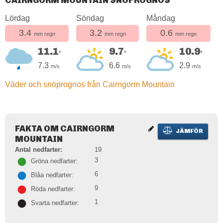
CAIRNGORM MOUNTAIN SNÖPROGNOS
Lördag
Söndag
Måndag
3.4
3.2
0.6
mm regn
mm regn
mm regn
11.1
9.7
10.9
°
°
°
7.3
6.6
2.9
m/s
m/s
m/s
Väder och snöprognos från Cairngorm Mountain
FAKTA OM CAIRNGORM
JÄMFÖR
MOUNTAIN
Antal nedfarter:
19
3
Gröna nedfarter:
6
Blåa nedfarter:
9
Röda nedfarter:
1
Svarta nedfarter: