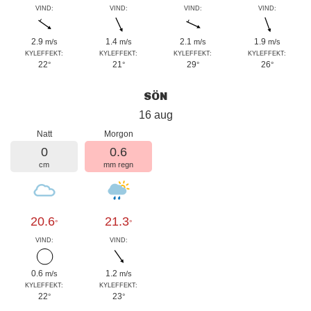
VIND:
VIND:
VIND:
VIND:
2.9
1.4
2.1
1.9
m/s
m/s
m/s
m/s
KYLEFFEKT:
KYLEFFEKT:
KYLEFFEKT:
KYLEFFEKT:
22
21
29
26
°
°
°
°
SÖN
16 aug
Natt
Morgon
0
0.6
cm
mm regn
20.6
21.3
°
°
VIND:
VIND:
0.6
1.2
m/s
m/s
KYLEFFEKT:
KYLEFFEKT:
22
23
°
°