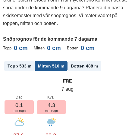
snöa under de kommande 9 dagarna? Planera din nästa
skidsemester med vår snöprognos. Vi mäter vädret på
toppen, mitten och botten.
Snöprognos för de kommande 7 dagarna
0
cm
0
cm
0
cm
Topp
Mitten
Botten
Topp 533
m
Mitten 510
m
Botten 488
m
FRE
7 aug
Dag
Kväll
0.1
4.3
mm regn
mm regn