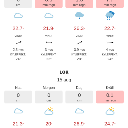
cm
mm regn
mm regn
mm regn
22.7
21.9
26.3
22.7
°
°
°
°
VIND:
VIND:
VIND:
VIND:
2.3
3
3.9
4
m/s
m/s
m/s
m/s
KYLEFFEKT:
KYLEFFEKT:
KYLEFFEKT:
KYLEFFEKT:
24
23
28
24
°
°
°
°
LÖR
15 aug
Natt
Morgon
Dag
Kväll
0
0
0
0.1
cm
cm
cm
mm regn
21.3
20
26.9
24.7
°
°
°
°