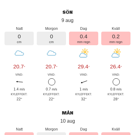
SÖN
9 aug
Natt
Morgon
Dag
Kväll
0
0
0.4
0.2
cm
cm
mm regn
mm regn
20.7
20.7
29.4
26.4
°
°
°
°
VIND:
VIND:
VIND:
VIND:
1.4
0.7
1
0.8
m/s
m/s
m/s
m/s
KYLEFFEKT:
KYLEFFEKT:
KYLEFFEKT:
KYLEFFEKT:
22
22
32
28
°
°
°
°
MÅN
10 aug
Natt
Morgon
Dag
Kväll