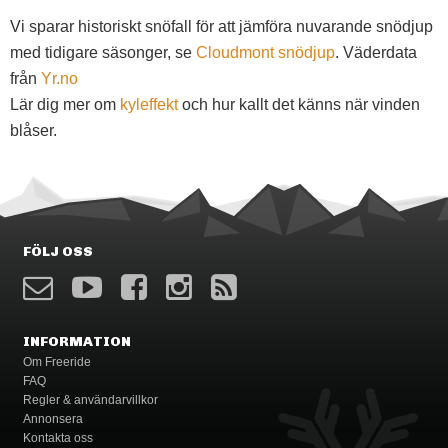
Vi sparar historiskt snöfall för att jämföra nuvarande snödjup
med tidigare säsonger, se
Cloudmont snödjup
. Väderdata
från
Yr.no
Lär dig mer om
kyleffekt
och hur kallt det känns när vinden
blåser.
FÖLJ OSS
INFORMATION
Om Freeride
FAQ
Regler & användarvillkor
Annonsera
Kontakta oss