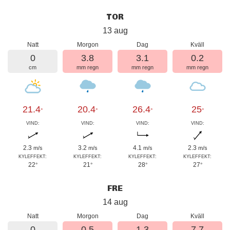
TOR
13 aug
Natt
Morgon
Dag
Kväll
0
3.8
3.1
0.2
cm
mm regn
mm regn
mm regn
21.4
20.4
26.4
25
°
°
°
°
VIND:
VIND:
VIND:
VIND:
2.3
3.2
4.1
2.3
m/s
m/s
m/s
m/s
KYLEFFEKT:
KYLEFFEKT:
KYLEFFEKT:
KYLEFFEKT:
22
21
28
27
°
°
°
°
FRE
14 aug
Natt
Morgon
Dag
Kväll
0
0.5
1.3
7.7