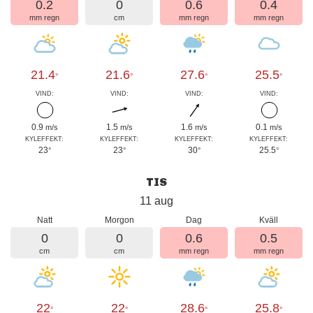
0.2
0
0.6
0.4
mm regn
cm
mm regn
mm regn
21.4
21.6
27.6
25.5
°
°
°
°
VIND:
VIND:
VIND:
VIND:
0.9
1.5
1.6
0.1
m/s
m/s
m/s
m/s
KYLEFFEKT:
KYLEFFEKT:
KYLEFFEKT:
KYLEFFEKT:
23
23
30
25.5
°
°
°
°
TIS
11 aug
Natt
Morgon
Dag
Kväll
0
0
0.6
0.5
cm
cm
mm regn
mm regn
22
22
28.6
25.8
°
°
°
°