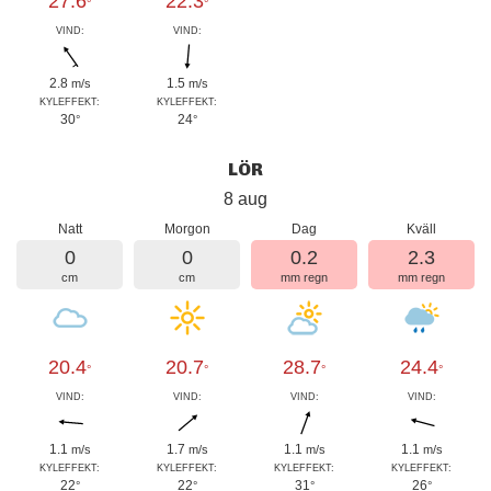
27.6
22.3
°
°
VIND:
VIND:
2.8
1.5
m/s
m/s
KYLEFFEKT:
KYLEFFEKT:
30
24
°
°
LÖR
8 aug
Natt
Morgon
Dag
Kväll
0
0
0.2
2.3
cm
cm
mm regn
mm regn
20.4
20.7
28.7
24.4
°
°
°
°
VIND:
VIND:
VIND:
VIND:
1.1
1.7
1.1
1.1
m/s
m/s
m/s
m/s
KYLEFFEKT:
KYLEFFEKT:
KYLEFFEKT:
KYLEFFEKT:
22
22
31
26
°
°
°
°