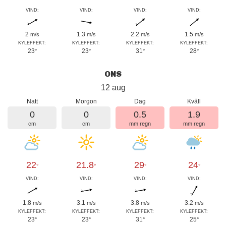
VIND:
VIND:
VIND:
VIND:
2
1.3
2.2
1.5
m/s
m/s
m/s
m/s
KYLEFFEKT:
KYLEFFEKT:
KYLEFFEKT:
KYLEFFEKT:
23
23
31
28
°
°
°
°
ONS
12 aug
Natt
Morgon
Dag
Kväll
0
0
0.5
1.9
cm
cm
mm regn
mm regn
22
21.8
29
24
°
°
°
°
VIND:
VIND:
VIND:
VIND:
1.8
3.1
3.8
3.2
m/s
m/s
m/s
m/s
KYLEFFEKT:
KYLEFFEKT:
KYLEFFEKT:
KYLEFFEKT:
23
23
31
25
°
°
°
°