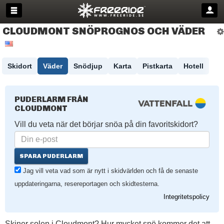
CLOUDMONT SNÖPROGNOS OCH VÄDER
Skidort
Väder
Snödjup
Karta
Pistkarta
Hotell
PUDERLARM FRÅN
CLOUDMONT
Vill du veta när det börjar snöa på din favoritskidort?
SPARA PUDERLARM
Jag vill veta vad som är nytt i skidvärlden och få de senaste
uppdateringarna, resereportagen och skidtesterna.
Integritetspolicy
Skiner solen i Cloudmont? Hur mycket snö kommer det att