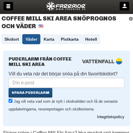
COFFEE MILL SKI AREA SNÖPROGNOS
OCH VÄDER
Skidort
Väder
Karta
Pistkarta
Hotell
PUDERLARM FRÅN COFFEE
MILL SKI AREA
Vill du veta när det börjar snöa på din favoritskidort?
SPARA PUDERLARM
Jag vill veta vad som är nytt i skidvärlden och få de senaste
uppdateringarna, resereportagen och skidtesterna.
Integritetspolicy
Skiner solen i Coffee Mill Ski Area? Hur mycket snö kommer