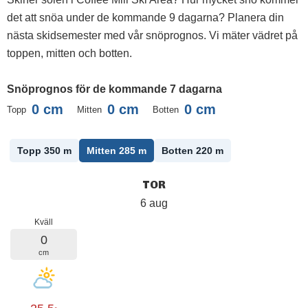
det att snöa under de kommande 9 dagarna? Planera din
nästa skidsemester med vår snöprognos. Vi mäter vädret på
toppen, mitten och botten.
Snöprognos för de kommande 7 dagarna
0
cm
0
cm
0
cm
Topp
Mitten
Botten
Topp 350
m
Mitten 285
m
Botten 220
m
TOR
6 aug
Kväll
0
cm