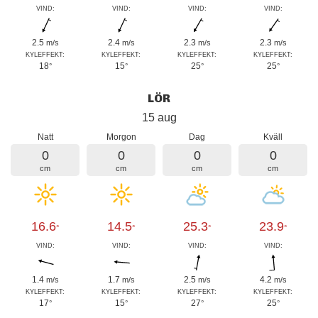
VIND:
VIND:
VIND:
VIND:
2.5
2.4
2.3
2.3
m/s
m/s
m/s
m/s
KYLEFFEKT:
KYLEFFEKT:
KYLEFFEKT:
KYLEFFEKT:
18
15
25
25
°
°
°
°
LÖR
15 aug
Natt
Morgon
Dag
Kväll
0
0
0
0
cm
cm
cm
cm
16.6
14.5
25.3
23.9
°
°
°
°
VIND:
VIND:
VIND:
VIND:
1.4
1.7
2.5
4.2
m/s
m/s
m/s
m/s
KYLEFFEKT:
KYLEFFEKT:
KYLEFFEKT:
KYLEFFEKT:
17
15
27
25
°
°
°
°