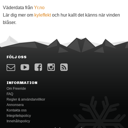
Väderdata från
Yr.no
Lär dig mer om
kyleffekt
och hur kallt det känns när vinden
blåser.
FÖLJ OSS
INFORMATION
Om Freeride
FAQ
Regler & användarvillkor
Annonsera
Kontakta oss
Integritetspolicy
Innehållspolicy