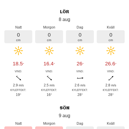
LÖR
8 aug
Natt
Morgon
Dag
Kväll
0
0
0
0
cm
cm
cm
cm
18.5
16.4
26
26.6
°
°
°
°
VIND:
VIND:
VIND:
VIND:
2.9
2.5
2.6
2.8
m/s
m/s
m/s
m/s
KYLEFFEKT:
KYLEFFEKT:
KYLEFFEKT:
KYLEFFEKT:
19
16
28
28
°
°
°
°
SÖN
9 aug
Natt
Morgon
Dag
Kväll