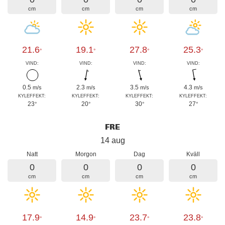
cm
cm
cm
cm
21.6
19.1
27.8
25.3
°
°
°
°
VIND:
VIND:
VIND:
VIND:
0.5
2.3
3.5
4.3
m/s
m/s
m/s
m/s
KYLEFFEKT:
KYLEFFEKT:
KYLEFFEKT:
KYLEFFEKT:
23
20
30
27
°
°
°
°
FRE
14 aug
Natt
Morgon
Dag
Kväll
0
0
0
0
cm
cm
cm
cm
17.9
14.9
23.7
23.8
°
°
°
°