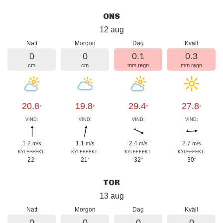
ONS
12 aug
Natt
Morgon
Dag
Kväll
0
0
0.1
0.3
cm
cm
mm regn
mm regn
20.8
19.8
29.4
27.8
°
°
°
°
VIND:
VIND:
VIND:
VIND:
1.2
1.1
2.4
2.7
m/s
m/s
m/s
m/s
KYLEFFEKT:
KYLEFFEKT:
KYLEFFEKT:
KYLEFFEKT:
22
21
32
30
°
°
°
°
TOR
13 aug
Natt
Morgon
Dag
Kväll
0
0
0
0