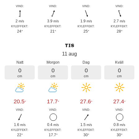
VIND:
VIND:
VIND:
VIND:
2
3.9
1.9
2.7
m/s
m/s
m/s
m/s
KYLEFFEKT:
KYLEFFEKT:
KYLEFFEKT:
KYLEFFEKT:
24
21
25
28
°
°
°
°
TIS
11 aug
Natt
Morgon
Dag
Kväll
0
0
0
0
cm
cm
cm
cm
20.5
17.7
27.6
27.4
°
°
°
°
VIND:
VIND:
VIND:
VIND:
1.6
0.4
1.5
0.8
m/s
m/s
m/s
m/s
KYLEFFEKT:
KYLEFFEKT:
KYLEFFEKT:
KYLEFFEKT:
22
17.7
30
30
°
°
°
°