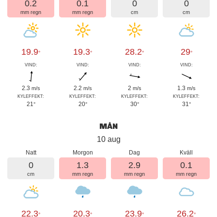
0.2
0.1
0
0
mm regn
mm regn
cm
cm
19.9
19.3
28.2
29
°
°
°
°
VIND:
VIND:
VIND:
VIND:
2.3
2.2
2
1.3
m/s
m/s
m/s
m/s
KYLEFFEKT:
KYLEFFEKT:
KYLEFFEKT:
KYLEFFEKT:
21
20
30
31
°
°
°
°
MÅN
10 aug
Natt
Morgon
Dag
Kväll
0
1.3
2.9
0.1
cm
mm regn
mm regn
mm regn
22.3
20.3
23.9
26.2
°
°
°
°