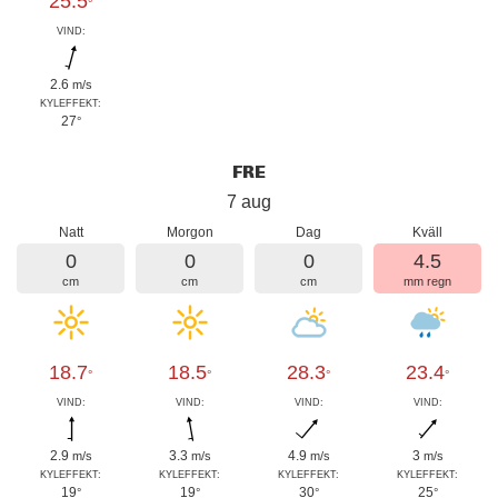
25.5
°
VIND:
2.6
m/s
KYLEFFEKT:
27
°
FRE
7 aug
Natt
Morgon
Dag
Kväll
0
0
0
4.5
cm
cm
cm
mm regn
18.7
18.5
28.3
23.4
°
°
°
°
VIND:
VIND:
VIND:
VIND:
2.9
3.3
4.9
3
m/s
m/s
m/s
m/s
KYLEFFEKT:
KYLEFFEKT:
KYLEFFEKT:
KYLEFFEKT:
19
19
30
25
°
°
°
°