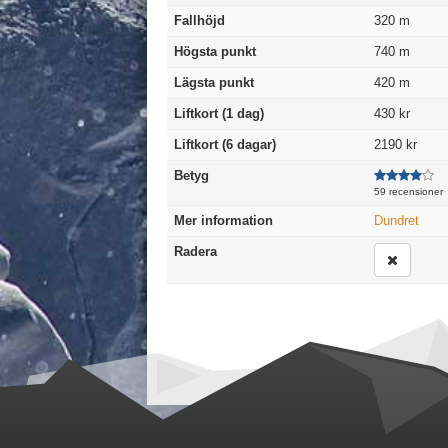
Fallhöjd
320
m
Högsta punkt
740
m
Lägsta punkt
420
m
Liftkort (1 dag)
430 kr
Liftkort (6 dagar)
2190 kr
Betyg
59 recensioner
Mer information
Dundret
Radera