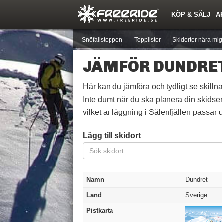
KÖP & SÄLJ
A
Nyheter
Nya inlägg
Skidor
Årets Krasch
Pjäxor
Quiz
Forumlista
Events
Sök
Profiler
Medlemmar
Utrustn
Snöfallstoppen
Topplistor
Skidorter nära mig
JÄMFÖR DUNDRE
Här kan du jämföra och tydligt se skillna
Inte dumt när du ska planera din skidse
vilket anläggning i Sälenfjällen passar di
Lägg till skidort
Namn
Dundret
Land
Sverige
Pistkarta