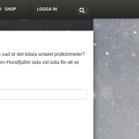
O
SHOP
LOGGA IN
tt om Freeride.se
 vad är det totala antalet pistkilometer?
-Hundfjället sida vid sida för att se