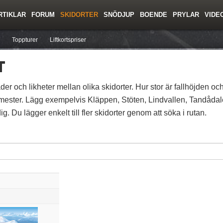
RTIKLAR
FORUM
SKIDORTER
SNÖDJUP
BOENDE
PRYLAR
VIDE
ing
Regler/Hjälp
Resor
Film
Skolor
Lavinsäkerhet
Tricktips
Krönika
Ny
Toppturer
Liftkortspriser
T
der och likheter mellan olika skidorter. Hur stor är fallhöjden och
mester. Lägg exempelvis Kläppen, Stöten, Lindvallen, Tandådalen
g. Du lägger enkelt till fler skidorter genom att söka i rutan.