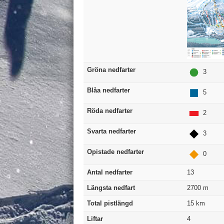
Gröna nedfarter
3
Blåa nedfarter
5
Röda nedfarter
2
Svarta nedfarter
3
Opistade nedfarter
0
Antal nedfarter
13
Längsta nedfart
2700
m
Total pistlängd
15
km
Liftar
4