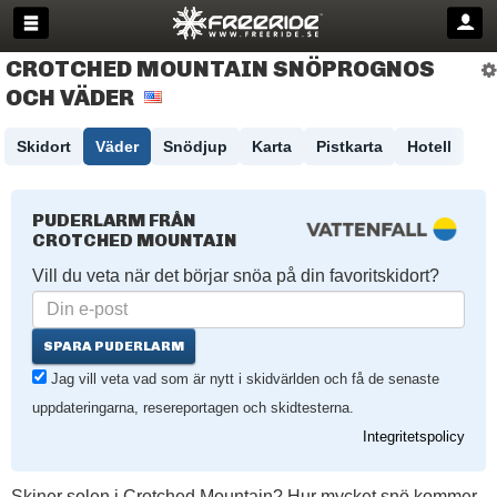
CROTCHED MOUNTAIN SNÖPROGNOS
OCH VÄDER
Skidort
Väder
Snödjup
Karta
Pistkarta
Hotell
PUDERLARM FRÅN
CROTCHED MOUNTAIN
Vill du veta när det börjar snöa på din favoritskidort?
SPARA PUDERLARM
Jag vill veta vad som är nytt i skidvärlden och få de senaste
uppdateringarna, resereportagen och skidtesterna.
Integritetspolicy
Skiner solen i Crotched Mountain? Hur mycket snö kommer