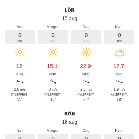
LÖR
15 aug
Natt
Morgon
Dag
Kväll
0
0
0
0
cm
cm
cm
cm
12
15.1
22.9
17.7
°
°
°
°
VIND:
VIND:
VIND:
VIND:
2.6
3
2.5
1.9
m/s
m/s
m/s
m/s
KYLEFFEKT:
KYLEFFEKT:
KYLEFFEKT:
KYLEFFEKT:
11
15
24
18
°
°
°
°
SÖN
16 aug
Natt
Morgon
Dag
Kväll
0
0
0
0