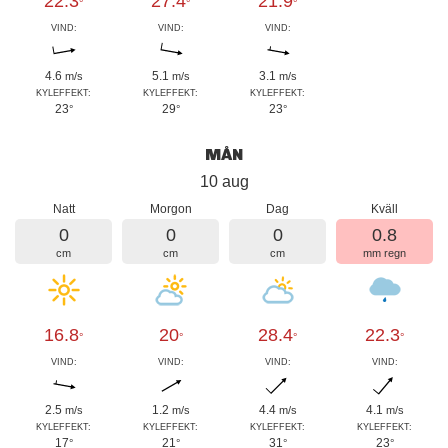
22.3
27.4
21.9
°
°
°
VIND:
VIND:
VIND:
4.6
5.1
3.1
m/s
m/s
m/s
KYLEFFEKT:
KYLEFFEKT:
KYLEFFEKT:
23
29
23
°
°
°
MÅN
10 aug
Natt
Morgon
Dag
Kväll
0
0
0
0.8
cm
cm
cm
mm regn
16.8
20
28.4
22.3
°
°
°
°
VIND:
VIND:
VIND:
VIND:
2.5
1.2
4.4
4.1
m/s
m/s
m/s
m/s
KYLEFFEKT:
KYLEFFEKT:
KYLEFFEKT:
KYLEFFEKT:
17
21
31
23
°
°
°
°