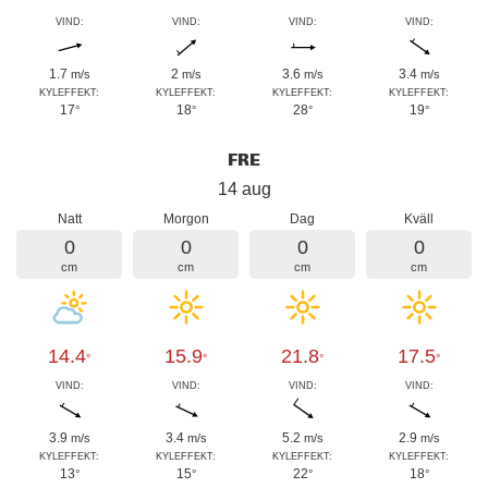
VIND:
VIND:
VIND:
VIND:
1.7
2
3.6
3.4
m/s
m/s
m/s
m/s
KYLEFFEKT:
KYLEFFEKT:
KYLEFFEKT:
KYLEFFEKT:
17
18
28
19
°
°
°
°
FRE
14 aug
Natt
Morgon
Dag
Kväll
0
0
0
0
cm
cm
cm
cm
14.4
15.9
21.8
17.5
°
°
°
°
VIND:
VIND:
VIND:
VIND:
3.9
3.4
5.2
2.9
m/s
m/s
m/s
m/s
KYLEFFEKT:
KYLEFFEKT:
KYLEFFEKT:
KYLEFFEKT:
13
15
22
18
°
°
°
°