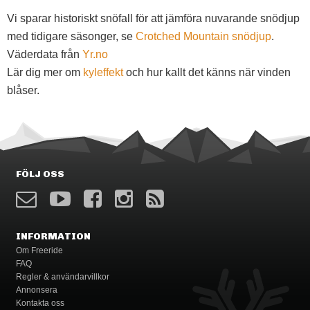
Vi sparar historiskt snöfall för att jämföra nuvarande snödjup
med tidigare säsonger, se
Crotched Mountain snödjup
.
Väderdata från
Yr.no
Lär dig mer om
kyleffekt
och hur kallt det känns när vinden
blåser.
FÖLJ OSS
INFORMATION
Om Freeride
FAQ
Regler & användarvillkor
Annonsera
Kontakta oss