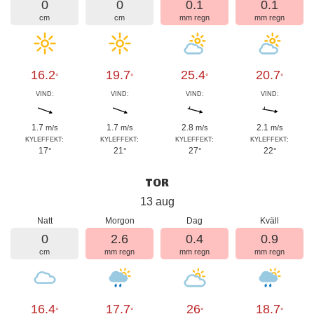
0
0
0.1
0.1
cm
cm
mm regn
mm regn
16.2
19.7
25.4
20.7
°
°
°
°
VIND:
VIND:
VIND:
VIND:
1.7
1.7
2.8
2.1
m/s
m/s
m/s
m/s
KYLEFFEKT:
KYLEFFEKT:
KYLEFFEKT:
KYLEFFEKT:
17
21
27
22
°
°
°
°
TOR
13 aug
Natt
Morgon
Dag
Kväll
0
2.6
0.4
0.9
cm
mm regn
mm regn
mm regn
16.4
17.7
26
18.7
°
°
°
°