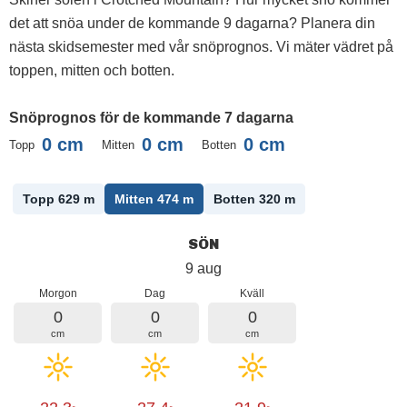
det att snöa under de kommande 9 dagarna? Planera din
nästa skidsemester med vår snöprognos. Vi mäter vädret på
toppen, mitten och botten.
Snöprognos för de kommande 7 dagarna
0
cm
0
cm
0
cm
Topp
Mitten
Botten
Topp 629
m
Mitten 474
m
Botten 320
m
SÖN
9 aug
Morgon
Dag
Kväll
0
0
0
cm
cm
cm