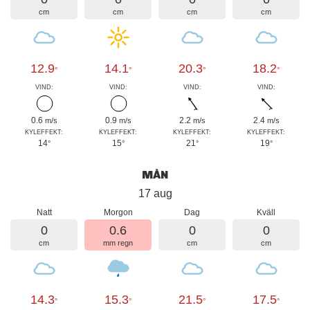
cm
cm
cm
cm
12.9
14.1
20.3
18.2
°
°
°
°
VIND:
VIND:
VIND:
VIND:
0.6
0.9
2.2
2.4
m/s
m/s
m/s
m/s
KYLEFFEKT:
KYLEFFEKT:
KYLEFFEKT:
KYLEFFEKT:
14
15
21
19
°
°
°
°
MÅN
17 aug
Natt
Morgon
Dag
Kväll
0
0.6
0
0
cm
mm regn
cm
cm
14.3
15.3
21.5
17.5
°
°
°
°