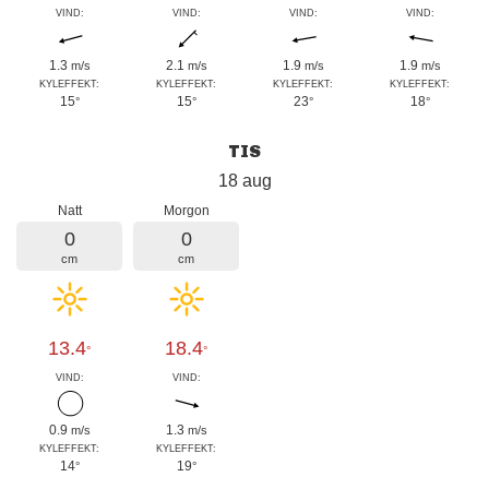
VIND:
VIND:
VIND:
VIND:
1.3
2.1
1.9
1.9
m/s
m/s
m/s
m/s
KYLEFFEKT:
KYLEFFEKT:
KYLEFFEKT:
KYLEFFEKT:
15
15
23
18
°
°
°
°
TIS
18 aug
Natt
Morgon
0
0
cm
cm
13.4
18.4
°
°
VIND:
VIND:
0.9
1.3
m/s
m/s
KYLEFFEKT:
KYLEFFEKT:
14
19
°
°