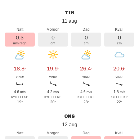
TIS
11 aug
Natt
Morgon
Dag
Kväll
0.3
0
0
0
mm regn
cm
cm
cm
18.8
19.9
26.4
20.6
°
°
°
°
VIND:
VIND:
VIND:
VIND:
4.6
4.2
4.6
1.8
m/s
m/s
m/s
m/s
KYLEFFEKT:
KYLEFFEKT:
KYLEFFEKT:
KYLEFFEKT:
19
20
28
22
°
°
°
°
ONS
12 aug
Natt
Morgon
Dag
Kväll