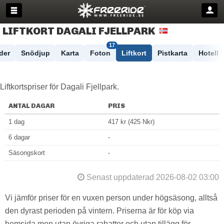
LIFTKORT DAGALI FJELLPARK
17
der
Snödjup
Karta
Foton
Liftkort
Pistkarta
Hotell
Liftkortspriser för Dagali Fjellpark.
ANTAL DAGAR
PRIS
1 dag
417 kr (425 Nkr)
6 dagar
-
Säsongskort
-
Senast uppdaterad 2026-08-02 03:00
Vi jämför priser för en vuxen person under högsäsong, alltså
den dyrast perioden på vintern. Priserna är för köp via
hemsida men utan övriga rabatter och utan tillägg för