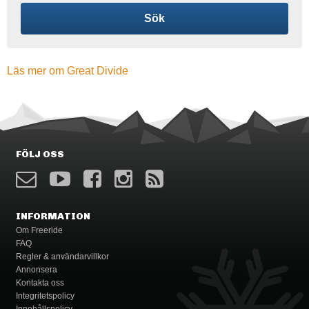
Sök
Läs mer om Great Divide
FÖLJ OSS
INFORMATION
Om Freeride
FAQ
Regler & användarvillkor
Annonsera
Kontakta oss
Integritetspolicy