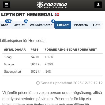
LIFTKORT HEMSEDAL
536
8
4
Foton
Offpist
Webbkameror
Liftkort
Pistkarta
Hotell
Liftkortspriser för Hemsedal.
ANTAL DAGAR
PRIS
FÖRÄNDRING SEDAN FÖRRA ÅRET
1 dag
742 kr
+ 17%
6 dagar
3643 kr
+ 20%
Säsongskort
8801 kr
-14%
Senast uppdaterad 2025-12-22 12:12
Vi jämför priser för en vuxen person under högsäsong, alltså
den dyrast perioden på vintern. Priserna är för köp via
hemsida men utan övriga rabatter och utan tillägg för