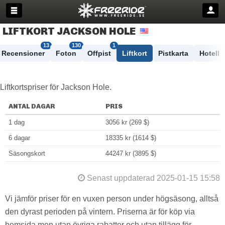
LIFTKORT JACKSON HOLE
13
130
1
Recensioner
Foton
Offpist
Liftkort
Pistkarta
Hotell
Liftkortspriser för Jackson Hole.
ANTAL DAGAR
PRIS
1 dag
3056 kr (269 $)
6 dagar
18335 kr (1614 $)
Säsongskort
44247 kr (3895 $)
Senast uppdaterad 2025-01-15 15:58
Vi jämför priser för en vuxen person under högsäsong, alltså
den dyrast perioden på vintern. Priserna är för köp via
hemsida men utan övriga rabatter och utan tillägg för