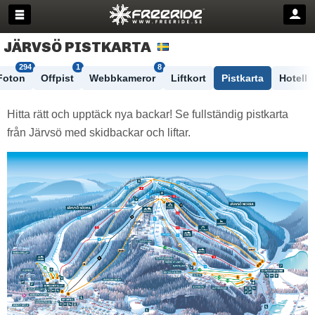
JÄRVSÖ PISTKARTA
294
1
8
Foton
Offpist
Webbkameror
Liftkort
Pistkarta
Hotell
Hitta rätt och upptäck nya backar! Se fullständig pistkarta
från Järvsö med skidbackar och liftar.