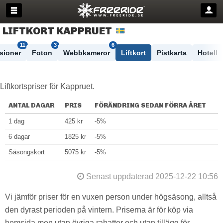
LIFTKORT KAPPRUET
11
3
6
sioner
Foton
Webbkameror
Liftkort
Pistkarta
Hotell
Liftkortspriser för Kappruet.
ANTAL DAGAR
PRIS
FÖRÄNDRING SEDAN FÖRRA ÅRET
1 dag
425 kr
-5%
6 dagar
1825 kr
-5%
Säsongskort
5075 kr
-5%
Senast uppdaterad 2025-12-22 10:56
Vi jämför priser för en vuxen person under högsäsong, alltså
den dyrast perioden på vintern. Priserna är för köp via
hemsida men utan övriga rabatter och utan tillägg för