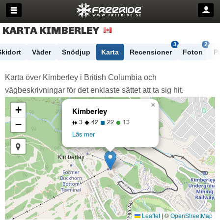
KARTA KIMBERLEY
3
2
Skidort
Väder
Snödjup
Karta
Recensioner
Foton
P
Karta över Kimberley i British Columbia och
vägbeskrivningar för det enklaste sättet att ta sig hit.
×
+
Kimberley
3
42
22
13
−
Läs mer
Kimberley
Leaflet
|
©
OpenStreetMap