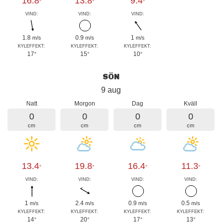
16.8
13.8
9.4
°
°
°
VIND:
VIND:
VIND:
1.8
0.9
1
m/s
m/s
m/s
KYLEFFEKT:
KYLEFFEKT:
KYLEFFEKT:
17
15
10
°
°
°
SÖN
9 aug
Natt
Morgon
Dag
Kväll
0
0
0
0
cm
cm
cm
cm
13.4
19.8
16.4
11.3
°
°
°
°
VIND:
VIND:
VIND:
VIND:
1
2.4
0.9
0.5
m/s
m/s
m/s
m/s
KYLEFFEKT:
KYLEFFEKT:
KYLEFFEKT:
KYLEFFEKT:
14
20
17
13
°
°
°
°