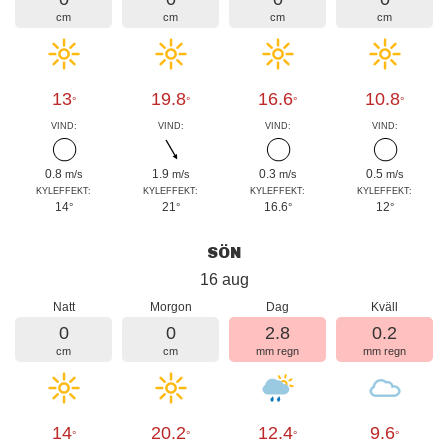
cm
cm
cm
cm
13
19.8
16.6
10.8
°
°
°
°
VIND:
VIND:
VIND:
VIND:
0.8
1.9
0.3
0.5
m/s
m/s
m/s
m/s
KYLEFFEKT:
KYLEFFEKT:
KYLEFFEKT:
KYLEFFEKT:
14
21
16.6
12
°
°
°
°
SÖN
16 aug
Natt
Morgon
Dag
Kväll
0
0
2.8
0.2
cm
cm
mm regn
mm regn
14
20.2
12.4
9.6
°
°
°
°