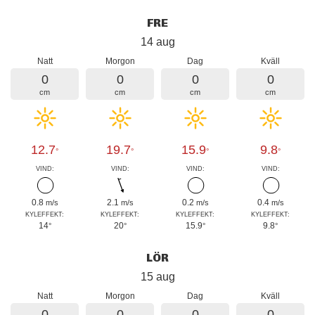
FRE
14 aug
Natt
Morgon
Dag
Kväll
0
0
0
0
cm
cm
cm
cm
12.7
19.7
15.9
9.8
°
°
°
°
VIND:
VIND:
VIND:
VIND:
0.8
2.1
0.2
0.4
m/s
m/s
m/s
m/s
KYLEFFEKT:
KYLEFFEKT:
KYLEFFEKT:
KYLEFFEKT:
14
20
15.9
9.8
°
°
°
°
LÖR
15 aug
Natt
Morgon
Dag
Kväll
0
0
0
0