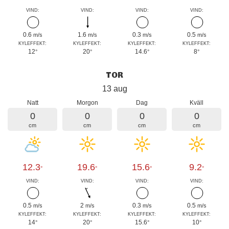
VIND:
VIND:
VIND:
VIND:
0.6
1.6
0.3
0.5
m/s
m/s
m/s
m/s
KYLEFFEKT:
KYLEFFEKT:
KYLEFFEKT:
KYLEFFEKT:
12
20
14.6
8
°
°
°
°
TOR
13 aug
Natt
Morgon
Dag
Kväll
0
0
0
0
cm
cm
cm
cm
12.3
19.6
15.6
9.2
°
°
°
°
VIND:
VIND:
VIND:
VIND:
0.5
2
0.3
0.5
m/s
m/s
m/s
m/s
KYLEFFEKT:
KYLEFFEKT:
KYLEFFEKT:
KYLEFFEKT:
14
20
15.6
10
°
°
°
°