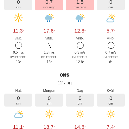
0
0.7
1.5
0
cm
mm regn
mm regn
cm
11.3
17.6
12.8
5.7
°
°
°
°
VIND:
VIND:
VIND:
VIND:
0.5
1.8
0.3
0.7
m/s
m/s
m/s
m/s
KYLEFFEKT:
KYLEFFEKT:
KYLEFFEKT:
KYLEFFEKT:
13
18
12.8
6
°
°
°
°
ONS
12 aug
Natt
Morgon
Dag
Kväll
0
0
0
0
cm
cm
cm
cm
11.1
18.7
14.6
7.4
°
°
°
°