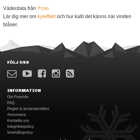
Väderdata från
Yr.no
Lär dig mer om
kyleffekt
och hur kallt det känns när vinden
blåser.
FÖLJ OSS
INFORMATION
Om Freeride
FAQ
Regler & användarvillkor
Annonsera
Kontakta oss
Integritetspolicy
Innehållspolicy