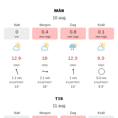
MÅN
10 aug
Natt
Morgon
Dag
Kväll
0
0.4
0.8
0.1
cm
mm regn
mm regn
mm regn
12.9
18
12.3
9.3
°
°
°
°
VIND:
VIND:
VIND:
VIND:
1.1
2.1
1
0.3
m/s
m/s
m/s
m/s
KYLEFFEKT:
KYLEFFEKT:
KYLEFFEKT:
KYLEFFEKT:
13
18
13
9.3
°
°
°
°
TIS
11 aug
Natt
Morgon
Dag
Kväll