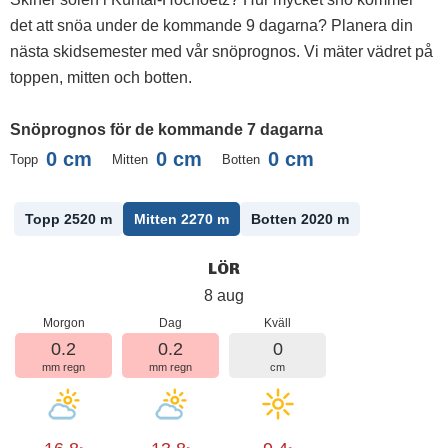
det att snöa under de kommande 9 dagarna? Planera din
nästa skidsemester med vår snöprognos. Vi mäter vädret på
toppen, mitten och botten.
Snöprognos för de kommande 7 dagarna
0
cm
0
cm
0
cm
Topp
Mitten
Botten
Topp 2520
m
Mitten 2270
m
Botten 2020
m
LÖR
8 aug
Morgon
Dag
Kväll
0.2
0.2
0
mm regn
mm regn
cm