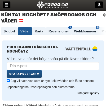
KÜHTAI-HOCHÖETZ SNÖPROGNOS OCH
VÄDER
1
5
Skidort
Väder
Karta
Recensioner
Webbkameror
Pi
PUDERLARM FRÅN KÜHTAI-
HOCHÖETZ
Vill du veta när det börjar snöa på din favoritskidort?
SPARA PUDERLARM
Jag vill veta vad som är nytt i skidvärlden och få de senaste
uppdateringarna, resereportagen och skidtesterna.
Integritetspolicy
Skiner solen i Kühtai-Hochöetz? Hur mycket snö kommer