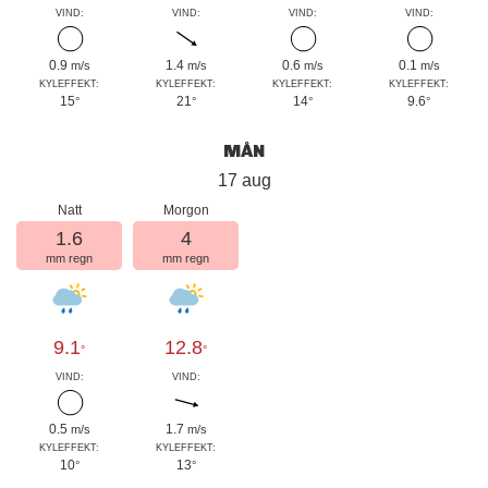
VIND:
VIND:
VIND:
VIND:
0.9
1.4
0.6
0.1
m/s
m/s
m/s
m/s
KYLEFFEKT:
KYLEFFEKT:
KYLEFFEKT:
KYLEFFEKT:
15
21
14
9.6
°
°
°
°
MÅN
17 aug
Natt
Morgon
1.6
4
mm regn
mm regn
9.1
12.8
°
°
VIND:
VIND:
0.5
1.7
m/s
m/s
KYLEFFEKT:
KYLEFFEKT:
10
13
°
°