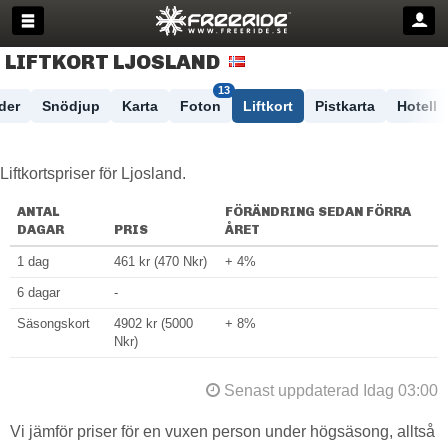
LIFTKORT LJOSLAND
13
der
Snödjup
Karta
Foton
Liftkort
Pistkarta
Hotell
Liftkortspriser för Ljosland.
ANTAL
FÖRÄNDRING SEDAN FÖRRA
DAGAR
PRIS
ÅRET
1 dag
461 kr (470 Nkr)
+ 4%
6 dagar
-
Säsongskort
4902 kr (5000
+ 8%
Nkr)
Senast uppdaterad Idag 03:00
Vi jämför priser för en vuxen person under högsäsong, alltså