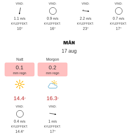
VIND:
VIND:
VIND:
VIND:
1.1
0.9
2.2
0.7
m/s
m/s
m/s
m/s
KYLEFFEKT:
KYLEFFEKT:
KYLEFFEKT:
KYLEFFEKT:
10
16
23
17
°
°
°
°
MÅN
17 aug
Natt
Morgon
0.1
0.2
mm regn
mm regn
14.4
16.3
°
°
VIND:
VIND:
0.4
1
m/s
m/s
KYLEFFEKT:
KYLEFFEKT:
14.4
17
°
°