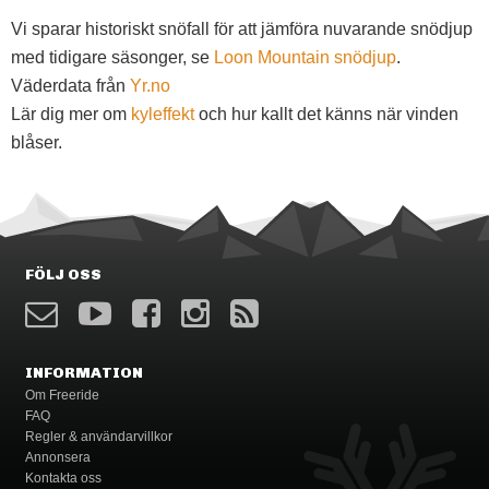
Vi sparar historiskt snöfall för att jämföra nuvarande snödjup
med tidigare säsonger, se
Loon Mountain snödjup
.
Väderdata från
Yr.no
Lär dig mer om
kyleffekt
och hur kallt det känns när vinden
blåser.
FÖLJ OSS
INFORMATION
Om Freeride
FAQ
Regler & användarvillkor
Annonsera
Kontakta oss