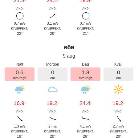
21.3
24.2
19.8
°
°
°
VIND:
VIND:
VIND:
0.7
3.1
0.7
m/s
m/s
m/s
KYLEFFEKT:
KYLEFFEKT:
KYLEFFEKT:
23
26
21
°
°
°
SÖN
9 aug
Natt
Morgon
Dag
Kväll
0.6
0
1.8
0
mm regn
cm
mm regn
cm
16.9
19.2
24.4
19.2
°
°
°
°
VIND:
VIND:
VIND:
VIND:
1.3
2
4.1
2.7
m/s
m/s
m/s
m/s
KYLEFFEKT:
KYLEFFEKT:
KYLEFFEKT:
KYLEFFEKT:
18
20
26
20
°
°
°
°