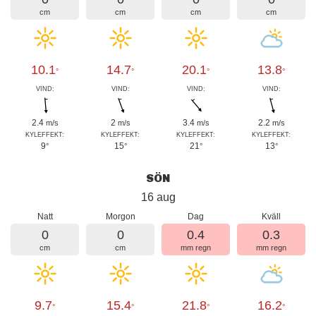
cm
cm
cm
cm
10.1
14.7
20.1
13.8
°
°
°
°
VIND:
VIND:
VIND:
VIND:
2.4
2
3.4
2.2
m/s
m/s
m/s
m/s
KYLEFFEKT:
KYLEFFEKT:
KYLEFFEKT:
KYLEFFEKT:
9
15
21
13
°
°
°
°
SÖN
16 aug
Natt
Morgon
Dag
Kväll
0
0
0.4
0.3
cm
cm
mm regn
mm regn
9.7
15.4
21.8
16.2
°
°
°
°