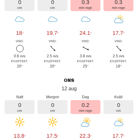
0
0
0.3
0.3
cm
cm
mm regn
mm regn
18
19.7
24.1
17.7
°
°
°
°
VIND:
VIND:
VIND:
VIND:
0.6
2.5
3.8
2.5
m/s
m/s
m/s
m/s
KYLEFFEKT:
KYLEFFEKT:
KYLEFFEKT:
KYLEFFEKT:
20
20
25
18
°
°
°
°
ONS
12 aug
Natt
Morgon
Dag
Kväll
0
0
0.2
0
cm
cm
mm regn
cm
13.8
17.5
22.3
17.7
°
°
°
°