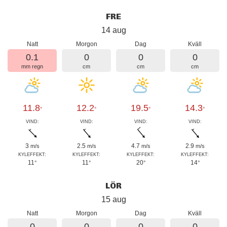
FRE
14 aug
Natt
Morgon
Dag
Kväll
0.1
0
0
0
mm regn
cm
cm
cm
11.8
12.2
19.5
14.3
°
°
°
°
VIND:
VIND:
VIND:
VIND:
3
2.5
4.7
2.9
m/s
m/s
m/s
m/s
KYLEFFEKT:
KYLEFFEKT:
KYLEFFEKT:
KYLEFFEKT:
11
11
20
14
°
°
°
°
LÖR
15 aug
Natt
Morgon
Dag
Kväll
0
0
0
0