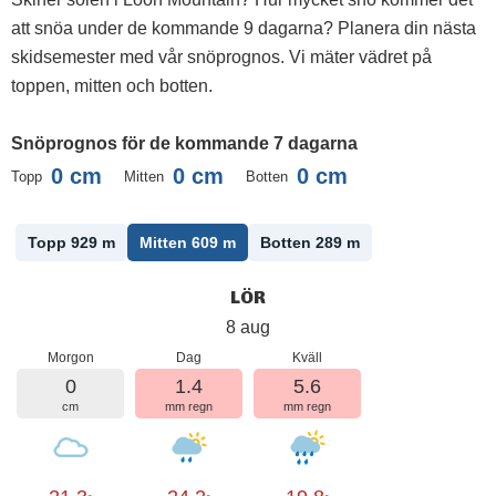
att snöa under de kommande 9 dagarna? Planera din nästa
skidsemester med vår snöprognos. Vi mäter vädret på
toppen, mitten och botten.
Snöprognos för de kommande 7 dagarna
0
cm
0
cm
0
cm
Topp
Mitten
Botten
Topp 929
m
Mitten 609
m
Botten 289
m
LÖR
8 aug
Morgon
Dag
Kväll
0
1.4
5.6
cm
mm regn
mm regn