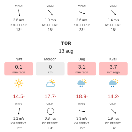
VIND:
VIND:
VIND:
VIND:
2.8
1.9
2.6
1.4
m/s
m/s
m/s
m/s
KYLEFFEKT:
KYLEFFEKT:
KYLEFFEKT:
KYLEFFEKT:
13
18
23
18
°
°
°
°
TOR
13 aug
Natt
Morgon
Dag
Kväll
0.1
0
3.1
3.7
mm regn
cm
mm regn
mm regn
14.5
17.7
18.9
14.2
°
°
°
°
VIND:
VIND:
VIND:
VIND:
1.2
0.8
3.3
1.9
m/s
m/s
m/s
m/s
KYLEFFEKT:
KYLEFFEKT:
KYLEFFEKT:
KYLEFFEKT:
15
19
19
14
°
°
°
°