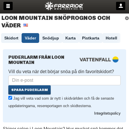
LOON MOUNTAIN SNÖPROGNOS OCH
VÄDER
Skidort
Väder
Snödjup
Karta
Pistkarta
Hotell
PUDERLARM FRÅN LOON
MOUNTAIN
Vill du veta när det börjar snöa på din favoritskidort?
SPARA PUDERLARM
Jag vill veta vad som är nytt i skidvärlden och få de senaste
uppdateringarna, resereportagen och skidtesterna.
Integritetspolicy
Skiner solen i Loon Mountain? Hur mycket snö kommer det