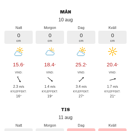
MÅN
10 aug
Natt
Morgon
Dag
Kväll
0
0
0
0
cm
cm
cm
cm
15.6
18.4
25.2
20.4
°
°
°
°
VIND:
VIND:
VIND:
VIND:
2.3
1.4
3.4
1.7
m/s
m/s
m/s
m/s
KYLEFFEKT:
KYLEFFEKT:
KYLEFFEKT:
KYLEFFEKT:
16
19
27
21
°
°
°
°
TIS
11 aug
Natt
Morgon
Dag
Kväll