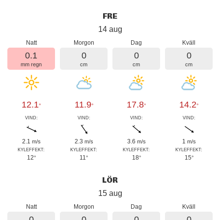
FRE
14 aug
Natt
Morgon
Dag
Kväll
0.1
0
0
0
mm regn
cm
cm
cm
12.1
11.9
17.8
14.2
°
°
°
°
VIND:
VIND:
VIND:
VIND:
2.1
2.3
3.6
1
m/s
m/s
m/s
m/s
KYLEFFEKT:
KYLEFFEKT:
KYLEFFEKT:
KYLEFFEKT:
12
11
18
15
°
°
°
°
LÖR
15 aug
Natt
Morgon
Dag
Kväll
0
0
0
0