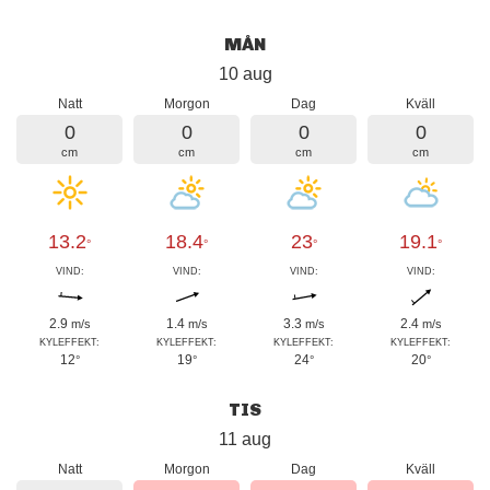
MÅN
10 aug
Natt
Morgon
Dag
Kväll
0
0
0
0
cm
cm
cm
cm
13.2
18.4
23
19.1
°
°
°
°
VIND:
VIND:
VIND:
VIND:
2.9
1.4
3.3
2.4
m/s
m/s
m/s
m/s
KYLEFFEKT:
KYLEFFEKT:
KYLEFFEKT:
KYLEFFEKT:
12
19
24
20
°
°
°
°
TIS
11 aug
Natt
Morgon
Dag
Kväll