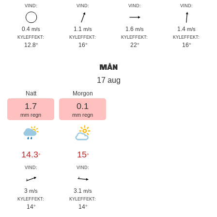
VIND:
VIND:
VIND:
VIND:
0.4
1.1
1.6
1.4
m/s
m/s
m/s
m/s
KYLEFFEKT:
KYLEFFEKT:
KYLEFFEKT:
KYLEFFEKT:
12.8
16
22
16
°
°
°
°
MÅN
17 aug
Natt
Morgon
1.7
0.1
mm regn
mm regn
14.3
15
°
°
VIND:
VIND:
3
3.1
m/s
m/s
KYLEFFEKT:
KYLEFFEKT:
14
14
°
°