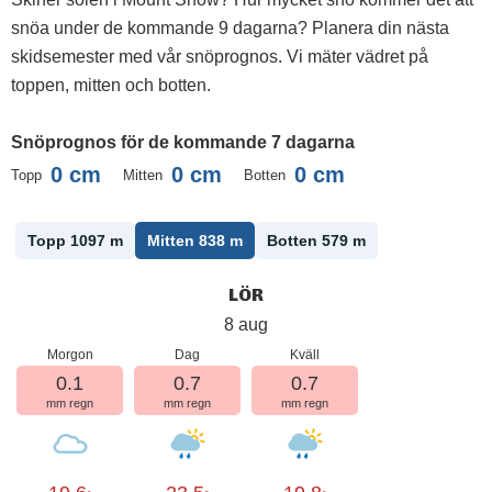
snöa under de kommande 9 dagarna? Planera din nästa
skidsemester med vår snöprognos. Vi mäter vädret på
toppen, mitten och botten.
Snöprognos för de kommande 7 dagarna
0
cm
0
cm
0
cm
Topp
Mitten
Botten
Topp 1097
m
Mitten 838
m
Botten 579
m
LÖR
8 aug
Morgon
Dag
Kväll
0.1
0.7
0.7
mm regn
mm regn
mm regn