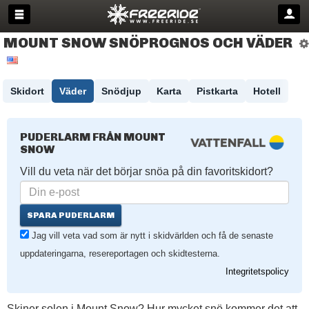
MOUNT SNOW SNÖPROGNOS OCH VÄDER
Skidort
Väder
Snödjup
Karta
Pistkarta
Hotell
PUDERLARM FRÅN MOUNT
SNOW
Vill du veta när det börjar snöa på din favoritskidort?
SPARA PUDERLARM
Jag vill veta vad som är nytt i skidvärlden och få de senaste
uppdateringarna, resereportagen och skidtesterna.
Integritetspolicy
Skiner solen i Mount Snow? Hur mycket snö kommer det att