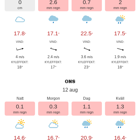
0
2.6
0.7
2
cm
mm regn
mm regn
mm regn
17.8
17.1
22.5
17.5
°
°
°
°
VIND:
VIND:
VIND:
VIND:
4
2.4
3.6
1.9
m/s
m/s
m/s
m/s
KYLEFFEKT:
KYLEFFEKT:
KYLEFFEKT:
KYLEFFEKT:
18
17
23
18
°
°
°
°
ONS
12 aug
Natt
Morgon
Dag
Kväll
0.1
0.3
1.1
1.3
mm regn
mm regn
mm regn
mm regn
14.6
16.7
20.9
16.4
°
°
°
°