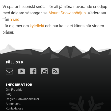
Vi sparar historiskt snöfall för att jämföra nuvarande snödjup
med tidigare säsonger, se
Mount Snow snödjup
. Väderdata
från
Yr.no
Lär dig mer om
kyleffekt
och hur kallt det känns när vinden
blåser.
FÖLJ OSS
INFORMATION
Om Freeride
FAQ
Regler & användarvillkor
Annonsera
Kontakta oss