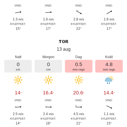
VIND:
VIND:
VIND:
VIND:
1.3
1.6
2.8
1.6
m/s
m/s
m/s
m/s
KYLEFFEKT:
KYLEFFEKT:
KYLEFFEKT:
KYLEFFEKT:
15
17
22
17
°
°
°
°
TOR
13 aug
Natt
Morgon
Dag
Kväll
0
0
0.5
4.8
cm
cm
mm regn
mm regn
14
16.4
20.6
14.4
°
°
°
°
VIND:
VIND:
VIND:
VIND:
2.5
2.4
4.5
1.1
m/s
m/s
m/s
m/s
KYLEFFEKT:
KYLEFFEKT:
KYLEFFEKT:
KYLEFFEKT:
14
16
21
15
°
°
°
°