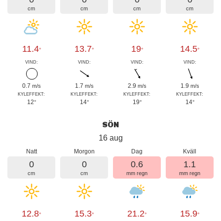
cm
cm
cm
cm
11.4
13.7
19
14.5
°
°
°
°
VIND:
VIND:
VIND:
VIND:
0.7
1.7
2.9
1.9
m/s
m/s
m/s
m/s
KYLEFFEKT:
KYLEFFEKT:
KYLEFFEKT:
KYLEFFEKT:
12
14
19
14
°
°
°
°
SÖN
16 aug
Natt
Morgon
Dag
Kväll
0
0
0.6
1.1
cm
cm
mm regn
mm regn
12.8
15.3
21.2
15.9
°
°
°
°