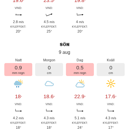
19.6
23.5
19.8
°
°
°
VIND:
VIND:
VIND:
2.8
4.5
4
m/s
m/s
m/s
KYLEFFEKT:
KYLEFFEKT:
KYLEFFEKT:
20
25
20
°
°
°
SÖN
9 aug
Natt
Morgon
Dag
Kväll
0.9
0
0.5
0
mm regn
cm
mm regn
cm
18
18.6
22.9
17.6
°
°
°
°
VIND:
VIND:
VIND:
VIND:
4.2
4.3
5.1
4.3
m/s
m/s
m/s
m/s
KYLEFFEKT:
KYLEFFEKT:
KYLEFFEKT:
KYLEFFEKT:
18
18
24
17
°
°
°
°