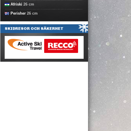
Afriski
26
cm
Perisher
26
cm
SKIDRESOR OCH SÄKERHET