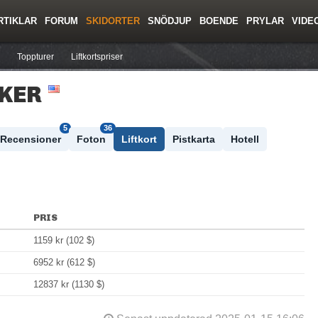
RTIKLAR
FORUM
SKIDORTER
SNÖDJUP
BOENDE
PRYLAR
VIDE
ing
Regler/Hjälp
Resor
Film
Skolor
Lavinsäkerhet
Tricktips
Krönika
Ny
Toppturer
Liftkortspriser
AKER
5
36
Recensioner
Foton
Liftkort
Pistkarta
Hotell
PRIS
1159 kr (102 $)
6952 kr (612 $)
12837 kr (1130 $)