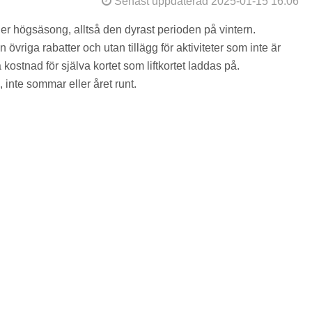
Senast uppdaterad 2025-01-15 16:06
der högsäsong, alltså den dyrast perioden på vintern.
övriga rabatter och utan tillägg för aktiviteter som inte är
kostnad för själva kortet som liftkortet laddas på.
 inte sommar eller året runt.