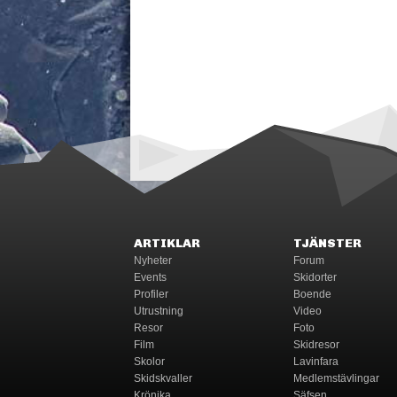
ARTIKLAR
TJÄNSTER
Nyheter
Forum
Events
Skidorter
Profiler
Boende
Utrustning
Video
Resor
Foto
Film
Skidresor
Skolor
Lavinfara
Skidskvaller
Medlemstävlingar
Krönika
Säfsen