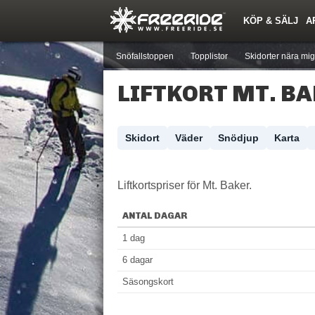
KÖP & SÄLJ
A
Nyheter
Nya inlägg
Skidor
Årets Krasch
Pjäxor
Quiz
Forumlista
Events
Sök
Profiler
Medlemmar
Utrustn
Snöfallstoppen
Topplistor
Skidorter nära mig
LIFTKORT MT. B
Skidort
Väder
Snödjup
Karta
Liftkortspriser för Mt. Baker.
ANTAL DAGAR
1 dag
6 dagar
Säsongskort