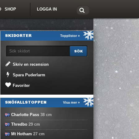
O
SHOP
LOGGA IN
tt om Freeride.se
SKIDORTER
Topplistor »
Skriv en recension
Spara Puderlarm
Favoriter
SNÖFALLSTOPPEN
Visa mer »
Charlotte Pass
38
cm
Thredbo
29
cm
Mt Hotham
27
cm