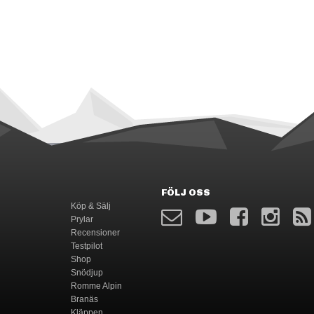
FÖLJ OSS
Köp & Sälj
Prylar
Recensioner
Testpilot
Shop
Snödjup
Romme Alpin
Branäs
Kläppen