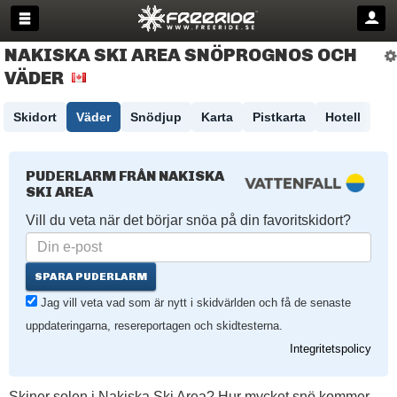
NAKISKA SKI AREA SNÖPROGNOS OCH
VÄDER
Skidort
Väder
Snödjup
Karta
Pistkarta
Hotell
PUDERLARM FRÅN NAKISKA
SKI AREA
Vill du veta när det börjar snöa på din favoritskidort?
SPARA PUDERLARM
Jag vill veta vad som är nytt i skidvärlden och få de senaste
uppdateringarna, resereportagen och skidtesterna.
Integritetspolicy
Skiner solen i Nakiska Ski Area? Hur mycket snö kommer