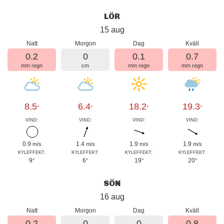
LÖR
15 aug
Natt
Morgon
Dag
Kväll
0.2
0
0.1
0.7
mm regn
cm
mm regn
mm regn
8.5
6.4
18.2
19.3
°
°
°
°
VIND:
VIND:
VIND:
VIND:
0.9
1.4
1.9
1.9
m/s
m/s
m/s
m/s
KYLEFFEKT:
KYLEFFEKT:
KYLEFFEKT:
KYLEFFEKT:
9
6
19
20
°
°
°
°
SÖN
16 aug
Natt
Morgon
Dag
Kväll
0.2
0
0
0.8