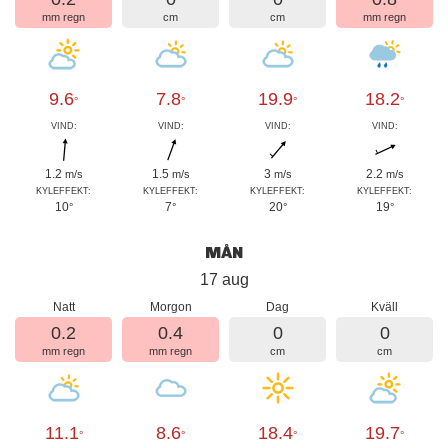
mm regn
cm
cm
mm regn
9.6
7.8
19.9
18.2
°
°
°
°
VIND:
VIND:
VIND:
VIND:
1.2
1.5
3
2.2
m/s
m/s
m/s
m/s
KYLEFFEKT:
KYLEFFEKT:
KYLEFFEKT:
KYLEFFEKT:
10
7
20
19
°
°
°
°
MÅN
17 aug
Natt
Morgon
Dag
Kväll
0.2
0.4
0
0
mm regn
mm regn
cm
cm
11.1
8.6
18.4
19.7
°
°
°
°