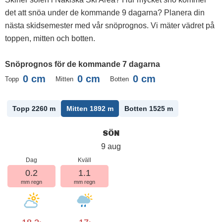
det att snöa under de kommande 9 dagarna? Planera din
nästa skidsemester med vår snöprognos. Vi mäter vädret på
toppen, mitten och botten.
Snöprognos för de kommande 7 dagarna
0
cm
0
cm
0
cm
Topp
Mitten
Botten
Topp 2260
m
Mitten 1892
m
Botten 1525
m
SÖN
9 aug
Dag
Kväll
0.2
1.1
mm regn
mm regn