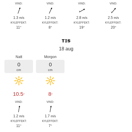
VIND:
VIND:
VIND:
VIND:
1.3
1.2
2.8
2.5
m/s
m/s
m/s
m/s
KYLEFFEKT:
KYLEFFEKT:
KYLEFFEKT:
KYLEFFEKT:
11
8
19
20
°
°
°
°
TIS
18 aug
Natt
Morgon
0
0
cm
cm
10.5
8
°
°
VIND:
VIND:
1.2
1.7
m/s
m/s
KYLEFFEKT:
KYLEFFEKT:
11
7
°
°