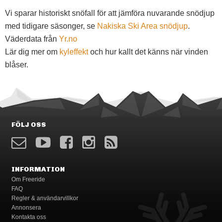
Vi sparar historiskt snöfall för att jämföra nuvarande snödjup
med tidigare säsonger, se
Nakiska Ski Area snödjup
.
Väderdata från
Yr.no
Lär dig mer om
kyleffekt
och hur kallt det känns när vinden
blåser.
FÖLJ OSS
INFORMATION
Om Freeride
FAQ
Regler & användarvillkor
Annonsera
Kontakta oss