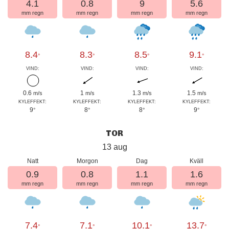
4.1
0.8
9
5.6
mm regn
mm regn
mm regn
mm regn
8.4
8.3
8.5
9.1
°
°
°
°
VIND:
VIND:
VIND:
VIND:
0.6
1
1.3
1.5
m/s
m/s
m/s
m/s
KYLEFFEKT:
KYLEFFEKT:
KYLEFFEKT:
KYLEFFEKT:
9
8
8
9
°
°
°
°
TOR
13 aug
Natt
Morgon
Dag
Kväll
0.9
0.8
1.1
1.6
mm regn
mm regn
mm regn
mm regn
7.4
7.1
10.1
13.7
°
°
°
°