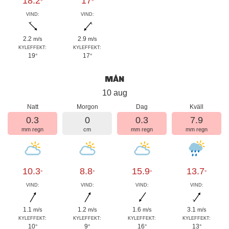
18.2
17
°
°
VIND:
VIND:
2.2
2.9
m/s
m/s
KYLEFFEKT:
KYLEFFEKT:
19
17
°
°
MÅN
10 aug
Natt
Morgon
Dag
Kväll
0.3
0
0.3
7.9
mm regn
cm
mm regn
mm regn
10.3
8.8
15.9
13.7
°
°
°
°
VIND:
VIND:
VIND:
VIND:
1.1
1.2
1.6
3.1
m/s
m/s
m/s
m/s
KYLEFFEKT:
KYLEFFEKT:
KYLEFFEKT:
KYLEFFEKT:
10
9
16
13
°
°
°
°