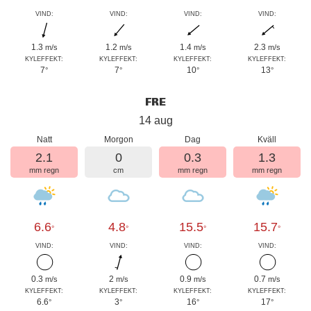
VIND:
VIND:
VIND:
VIND:
1.3
1.2
1.4
2.3
m/s
m/s
m/s
m/s
KYLEFFEKT:
KYLEFFEKT:
KYLEFFEKT:
KYLEFFEKT:
7
7
10
13
°
°
°
°
FRE
14 aug
Natt
Morgon
Dag
Kväll
2.1
0
0.3
1.3
mm regn
cm
mm regn
mm regn
6.6
4.8
15.5
15.7
°
°
°
°
VIND:
VIND:
VIND:
VIND:
0.3
2
0.9
0.7
m/s
m/s
m/s
m/s
KYLEFFEKT:
KYLEFFEKT:
KYLEFFEKT:
KYLEFFEKT:
6.6
3
16
17
°
°
°
°