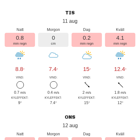
TIS
11 aug
Natt
Morgon
Dag
Kväll
0.8
0
0.2
4.1
mm regn
cm
mm regn
mm regn
8.8
7.4
15
12.4
°
°
°
°
VIND:
VIND:
VIND:
VIND:
0.7
0.4
2
1.8
m/s
m/s
m/s
m/s
KYLEFFEKT:
KYLEFFEKT:
KYLEFFEKT:
KYLEFFEKT:
9
7.4
15
12
°
°
°
°
ONS
12 aug
Natt
Morgon
Dag
Kväll