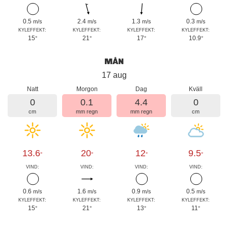
0.5
2.4
1.3
0.3
m/s
m/s
m/s
m/s
KYLEFFEKT:
KYLEFFEKT:
KYLEFFEKT:
KYLEFFEKT:
15
21
17
10.9
°
°
°
°
MÅN
17 aug
Natt
Morgon
Dag
Kväll
0
0.1
4.4
0
cm
mm regn
mm regn
cm
13.6
20
12
9.5
°
°
°
°
VIND:
VIND:
VIND:
VIND:
0.6
1.6
0.9
0.5
m/s
m/s
m/s
m/s
KYLEFFEKT:
KYLEFFEKT:
KYLEFFEKT:
KYLEFFEKT:
15
21
13
11
°
°
°
°