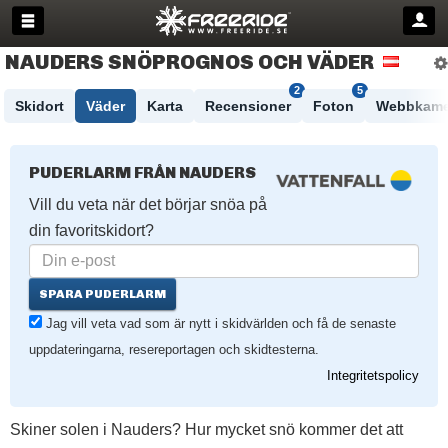
NAUDERS SNÖPROGNOS OCH VÄDER
2
5
Skidort
Väder
Karta
Recensioner
Foton
Webbkame
PUDERLARM FRÅN NAUDERS
Vill du veta när det börjar snöa på
din favoritskidort?
SPARA PUDERLARM
Jag vill veta vad som är nytt i skidvärlden och få de senaste
uppdateringarna, resereportagen och skidtesterna.
Integritetspolicy
Skiner solen i Nauders? Hur mycket snö kommer det att