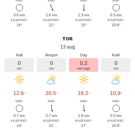
VIND:
VIND:
VIND:
VIND:
0.6
2.6
1.3
0.3
m/s
m/s
m/s
m/s
KYLEFFEKT:
KYLEFFEKT:
KYLEFFEKT:
KYLEFFEKT:
14
21
15
10.6
°
°
°
°
TOR
13 aug
Natt
Morgon
Dag
Kväll
0
0
0.2
0
cm
cm
mm regn
cm
12.6
20.5
16.2
10.9
°
°
°
°
VIND:
VIND:
VIND:
VIND:
0.7
2.7
1.8
0.3
m/s
m/s
m/s
m/s
KYLEFFEKT:
KYLEFFEKT:
KYLEFFEKT:
KYLEFFEKT:
14
21
17
10.9
°
°
°
°