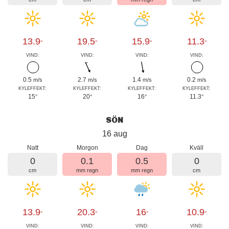
13.9
19.5
15.9
11.3
°
°
°
°
VIND:
VIND:
VIND:
VIND:
0.5
2.7
1.4
0.2
m/s
m/s
m/s
m/s
KYLEFFEKT:
KYLEFFEKT:
KYLEFFEKT:
KYLEFFEKT:
15
20
16
11.3
°
°
°
°
SÖN
16 aug
Natt
Morgon
Dag
Kväll
0
0.1
0.5
0
cm
mm regn
mm regn
cm
13.9
20.3
16
10.9
°
°
°
°
VIND:
VIND:
VIND:
VIND: