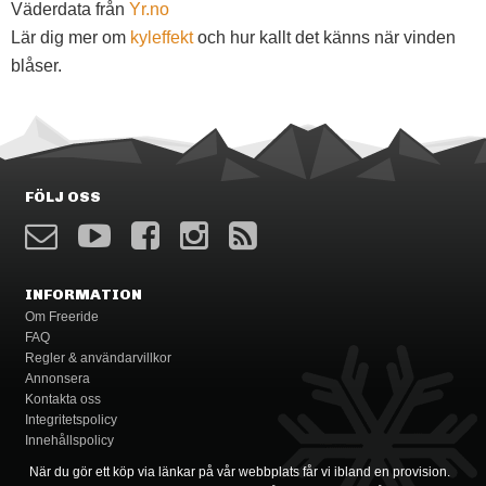
Väderdata från
Yr.no
Lär dig mer om
kyleffekt
och hur kallt det känns när vinden
blåser.
FÖLJ OSS
INFORMATION
Om Freeride
FAQ
Regler & användarvillkor
Annonsera
Kontakta oss
Integritetspolicy
Innehållspolicy
När du gör ett köp via länkar på vår webbplats får vi ibland en provision.