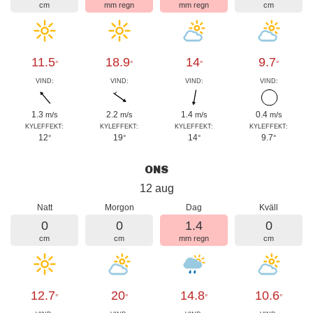
cm
mm regn
mm regn
cm
11.5
18.9
14
9.7
°
°
°
°
VIND:
VIND:
VIND:
VIND:
1.3
2.2
1.4
0.4
m/s
m/s
m/s
m/s
KYLEFFEKT:
KYLEFFEKT:
KYLEFFEKT:
KYLEFFEKT:
12
19
14
9.7
°
°
°
°
ONS
12 aug
Natt
Morgon
Dag
Kväll
0
0
1.4
0
cm
cm
mm regn
cm
12.7
20
14.8
10.6
°
°
°
°