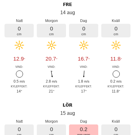
FRE
14 aug
Natt
Morgon
Dag
Kväll
0
0
0
0
cm
cm
cm
cm
12.9
20.7
16.7
11.8
°
°
°
°
VIND:
VIND:
VIND:
VIND:
0.5
2.8
1.8
0.2
m/s
m/s
m/s
m/s
KYLEFFEKT:
KYLEFFEKT:
KYLEFFEKT:
KYLEFFEKT:
14
21
17
11.8
°
°
°
°
LÖR
15 aug
Natt
Morgon
Dag
Kväll
0
0
0.2
0
cm
cm
mm regn
cm