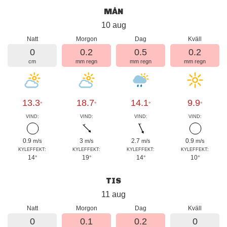
MÅN
10 aug
Natt
Morgon
Dag
Kväll
0
0.2
0.5
0.2
cm
mm regn
mm regn
mm regn
13.3
18.7
14.1
9.9
°
°
°
°
VIND:
VIND:
VIND:
VIND:
0.9
3
2.7
0.9
m/s
m/s
m/s
m/s
KYLEFFEKT:
KYLEFFEKT:
KYLEFFEKT:
KYLEFFEKT:
14
19
14
10
°
°
°
°
TIS
11 aug
Natt
Morgon
Dag
Kväll
0
0.1
0.2
0