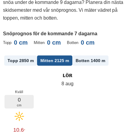
snöa under de kommande 9 dagarna? Planera din nästa
skidsemester med vår snöprognos. Vi mäter vädret på
toppen, mitten och botten.
Snöprognos för de kommande 7 dagarna
0
cm
0
cm
0
cm
Topp
Mitten
Botten
Topp 2850
m
Mitten 2125
m
Botten 1400
m
LÖR
8 aug
Kväll
0
cm
10.6
°