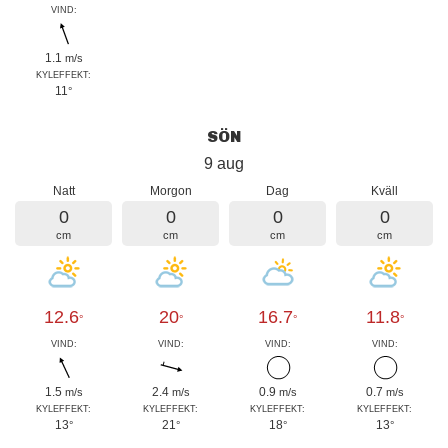
VIND:
1.1
m/s
KYLEFFEKT:
11
°
SÖN
9 aug
Natt
Morgon
Dag
Kväll
0
0
0
0
cm
cm
cm
cm
12.6
20
16.7
11.8
°
°
°
°
VIND:
VIND:
VIND:
VIND:
1.5
2.4
0.9
0.7
m/s
m/s
m/s
m/s
KYLEFFEKT:
KYLEFFEKT:
KYLEFFEKT:
KYLEFFEKT:
13
21
18
13
°
°
°
°