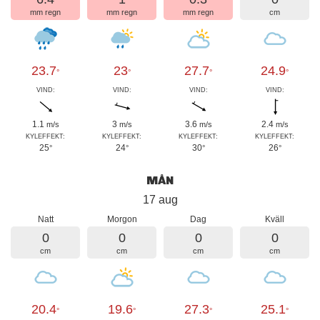
mm regn
mm regn
mm regn
cm
23.7
23
27.7
24.9
°
°
°
°
VIND:
VIND:
VIND:
VIND:
1.1
3
3.6
2.4
m/s
m/s
m/s
m/s
KYLEFFEKT:
KYLEFFEKT:
KYLEFFEKT:
KYLEFFEKT:
25
24
30
26
°
°
°
°
MÅN
17 aug
Natt
Morgon
Dag
Kväll
0
0
0
0
cm
cm
cm
cm
20.4
19.6
27.3
25.1
°
°
°
°