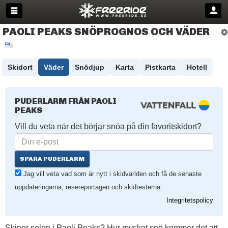
PAOLI PEAKS SNÖPROGNOS OCH VÄDER
Skidort
Väder
Snödjup
Karta
Pistkarta
Hotell
PUDERLARM FRÅN PAOLI
PEAKS
Vill du veta när det börjar snöa på din favoritskidort?
SPARA PUDERLARM
Jag vill veta vad som är nytt i skidvärlden och få de senaste
uppdateringarna, resereportagen och skidtesterna.
Integritetspolicy
Skiner solen i Paoli Peaks? Hur mycket snö kommer det att