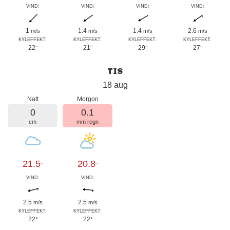
VIND:
VIND:
VIND:
VIND:
1
1.4
1.4
2.6
m/s
m/s
m/s
m/s
KYLEFFEKT:
KYLEFFEKT:
KYLEFFEKT:
KYLEFFEKT:
22
21
29
27
°
°
°
°
TIS
18 aug
Natt
Morgon
0
0.1
cm
mm regn
21.5
20.8
°
°
VIND:
VIND:
2.5
2.5
m/s
m/s
KYLEFFEKT:
KYLEFFEKT:
22
22
°
°