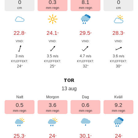
0
0.3
8.1
0
cm
mm regn
mm regn
cm
22.8
24.1
29.5
28.3
°
°
°
°
VIND:
VIND:
VIND:
VIND:
3
3.5
4.7
3.6
m/s
m/s
m/s
m/s
KYLEFFEKT:
KYLEFFEKT:
KYLEFFEKT:
KYLEFFEKT:
24
25
32
30
°
°
°
°
TOR
13 aug
Natt
Morgon
Dag
Kväll
0.5
3.6
0.6
9.2
mm regn
mm regn
mm regn
mm regn
25.3
24
30.1
24
°
°
°
°