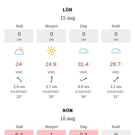
LÖR
15 aug
Natt
Morgon
Dag
Kväll
0
0
0
0
cm
cm
cm
cm
24
24.9
31.4
28.7
°
°
°
°
VIND:
VIND:
VIND:
VIND:
2.8
3.7
4.6
3.1
m/s
m/s
m/s
m/s
KYLEFFEKT:
KYLEFFEKT:
KYLEFFEKT:
KYLEFFEKT:
25
26
34
31
°
°
°
°
SÖN
16 aug
Natt
Morgon
Dag
Kväll
6.4
1
0.3
0