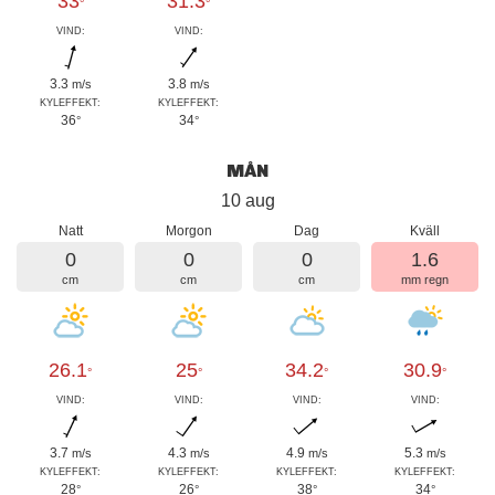
33
31.3
°
°
VIND:
VIND:
3.3
3.8
m/s
m/s
KYLEFFEKT:
KYLEFFEKT:
36
34
°
°
MÅN
10 aug
Natt
Morgon
Dag
Kväll
0
0
0
1.6
cm
cm
cm
mm regn
26.1
25
34.2
30.9
°
°
°
°
VIND:
VIND:
VIND:
VIND:
3.7
4.3
4.9
5.3
m/s
m/s
m/s
m/s
KYLEFFEKT:
KYLEFFEKT:
KYLEFFEKT:
KYLEFFEKT:
28
26
38
34
°
°
°
°