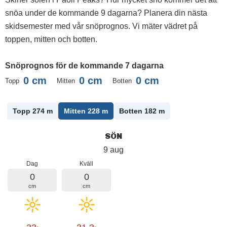
snöa under de kommande 9 dagarna? Planera din nästa
skidsemester med vår snöprognos. Vi mäter vädret på
toppen, mitten och botten.
Snöprognos för de kommande 7 dagarna
0
cm
0
cm
0
cm
Topp
Mitten
Botten
Topp 274
m
Mitten 228
m
Botten 182
m
SÖN
9 aug
Dag
Kväll
0
0
cm
cm