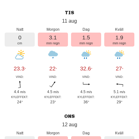
TIS
11 aug
Natt
Morgon
Dag
Kväll
0
3.1
1.5
1.9
cm
mm regn
mm regn
mm regn
23.3
22
32.6
27
°
°
°
°
VIND:
VIND:
VIND:
VIND:
4.4
4.5
4.5
5.1
m/s
m/s
m/s
m/s
KYLEFFEKT:
KYLEFFEKT:
KYLEFFEKT:
KYLEFFEKT:
24
23
36
29
°
°
°
°
ONS
12 aug
Natt
Morgon
Dag
Kväll