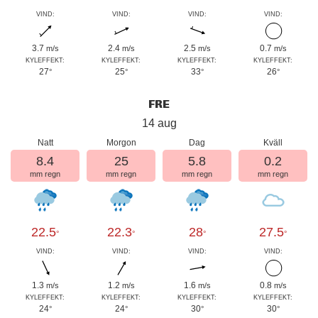
VIND:
VIND:
VIND:
VIND:
3.7
2.4
2.5
0.7
m/s
m/s
m/s
m/s
KYLEFFEKT:
KYLEFFEKT:
KYLEFFEKT:
KYLEFFEKT:
27
25
33
26
°
°
°
°
FRE
14 aug
Natt
Morgon
Dag
Kväll
8.4
25
5.8
0.2
mm regn
mm regn
mm regn
mm regn
22.5
22.3
28
27.5
°
°
°
°
VIND:
VIND:
VIND:
VIND:
1.3
1.2
1.6
0.8
m/s
m/s
m/s
m/s
KYLEFFEKT:
KYLEFFEKT:
KYLEFFEKT:
KYLEFFEKT:
24
24
30
30
°
°
°
°