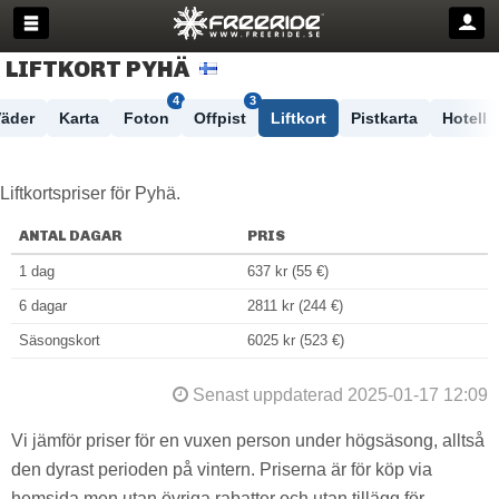
LIFTKORT PYHÄ
4
3
äder
Karta
Foton
Offpist
Liftkort
Pistkarta
Hotell
Liftkortspriser för Pyhä.
ANTAL DAGAR
PRIS
1 dag
637 kr (55 €)
6 dagar
2811 kr (244 €)
Säsongskort
6025 kr (523 €)
Senast uppdaterad 2025-01-17 12:09
Vi jämför priser för en vuxen person under högsäsong, alltså
den dyrast perioden på vintern. Priserna är för köp via
hemsida men utan övriga rabatter och utan tillägg för