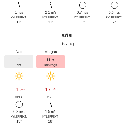
1
2.1
0.7
0.6
m/s
m/s
m/s
m/s
KYLEFFEKT:
KYLEFFEKT:
KYLEFFEKT:
KYLEFFEKT:
11
21
17
9
°
°
°
°
SÖN
16 aug
Natt
Morgon
0
0.5
cm
mm regn
11.8
17.2
°
°
VIND:
VIND:
0.8
1.5
m/s
m/s
KYLEFFEKT:
KYLEFFEKT:
13
18
°
°