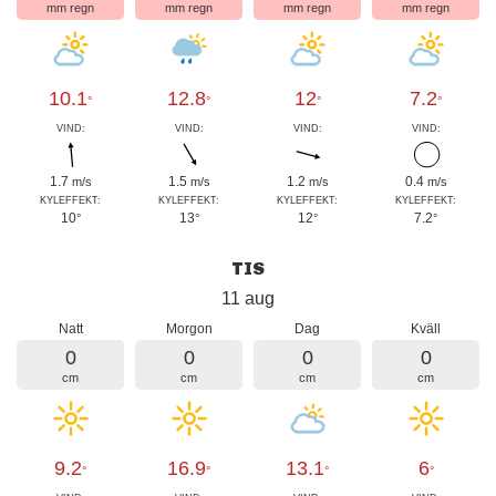
mm regn
mm regn
mm regn
mm regn
10.1
12.8
12
7.2
°
°
°
°
VIND:
VIND:
VIND:
VIND:
1.7
1.5
1.2
0.4
m/s
m/s
m/s
m/s
KYLEFFEKT:
KYLEFFEKT:
KYLEFFEKT:
KYLEFFEKT:
10
13
12
7.2
°
°
°
°
TIS
11 aug
Natt
Morgon
Dag
Kväll
0
0
0
0
cm
cm
cm
cm
9.2
16.9
13.1
6
°
°
°
°