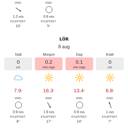
VIND:
VIND:
1.2
0.9
m/s
m/s
KYLEFFEKT:
KYLEFFEKT:
10
5
°
°
LÖR
8 aug
Natt
Morgon
Dag
Kväll
0
0.2
0.1
0
cm
mm regn
mm regn
cm
7.9
16.3
13.4
6.8
°
°
°
°
VIND:
VIND:
VIND:
VIND:
0.9
1.9
0.9
1
m/s
m/s
m/s
m/s
KYLEFFEKT:
KYLEFFEKT:
KYLEFFEKT:
KYLEFFEKT:
8
17
14
7
°
°
°
°