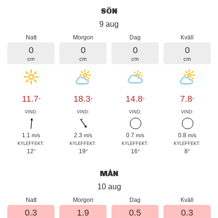
SÖN
9 aug
Natt
Morgon
Dag
Kväll
0
0
0
0
cm
cm
cm
cm
11.7
18.3
14.8
7.8
°
°
°
°
VIND:
VIND:
VIND:
VIND:
1.1
2.3
0.7
0.8
m/s
m/s
m/s
m/s
KYLEFFEKT:
KYLEFFEKT:
KYLEFFEKT:
KYLEFFEKT:
12
19
16
8
°
°
°
°
MÅN
10 aug
Natt
Morgon
Dag
Kväll
0.3
1.9
0.5
0.3