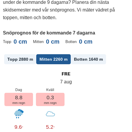
under de kommande 9 dagarna? Planera din nästa
skidsemester med vår snöprognos. Vi mäter vädret på
toppen, mitten och botten.
Snöprognos för de kommande 7 dagarna
0
cm
0
cm
0
cm
Topp
Mitten
Botten
Topp 2880
m
Mitten 2260
m
Botten 1640
m
FRE
7 aug
Dag
Kväll
8.8
0.3
mm regn
mm regn
9.6
5.2
°
°