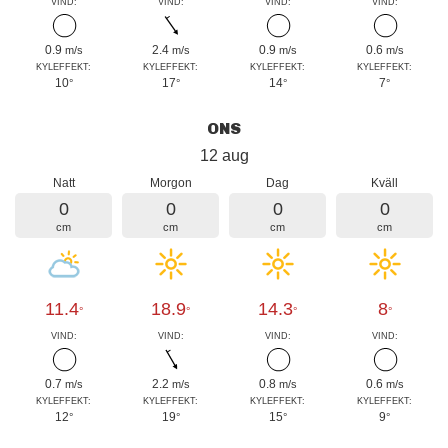
VIND:
VIND:
VIND:
VIND:
0.9
2.4
0.9
0.6
m/s
m/s
m/s
m/s
KYLEFFEKT:
KYLEFFEKT:
KYLEFFEKT:
KYLEFFEKT:
10
17
14
7
°
°
°
°
ONS
12 aug
Natt
Morgon
Dag
Kväll
0
0
0
0
cm
cm
cm
cm
11.4
18.9
14.3
8
°
°
°
°
VIND:
VIND:
VIND:
VIND:
0.7
2.2
0.8
0.6
m/s
m/s
m/s
m/s
KYLEFFEKT:
KYLEFFEKT:
KYLEFFEKT:
KYLEFFEKT:
12
19
15
9
°
°
°
°