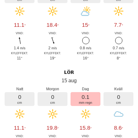
11.1
18.4
15
7.7
°
°
°
°
VIND:
VIND:
VIND:
VIND:
1.4
2
0.8
0.7
m/s
m/s
m/s
m/s
KYLEFFEKT:
KYLEFFEKT:
KYLEFFEKT:
KYLEFFEKT:
11
19
16
8
°
°
°
°
LÖR
15 aug
Natt
Morgon
Dag
Kväll
0
0
0.1
0
cm
cm
mm regn
cm
11.1
19.8
15.8
8.6
°
°
°
°
VIND:
VIND:
VIND:
VIND: