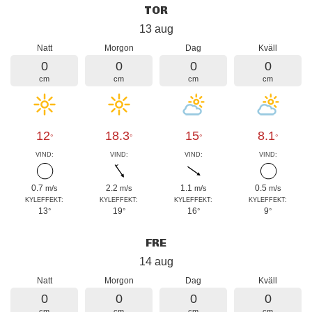
TOR
13 aug
Natt
Morgon
Dag
Kväll
0
0
0
0
cm
cm
cm
cm
12
18.3
15
8.1
°
°
°
°
VIND:
VIND:
VIND:
VIND:
0.7
2.2
1.1
0.5
m/s
m/s
m/s
m/s
KYLEFFEKT:
KYLEFFEKT:
KYLEFFEKT:
KYLEFFEKT:
13
19
16
9
°
°
°
°
FRE
14 aug
Natt
Morgon
Dag
Kväll
0
0
0
0
cm
cm
cm
cm