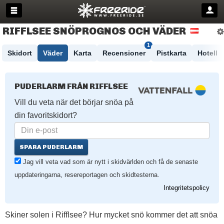
RIFFLSEE SNÖPROGNOS OCH VÄDER
1
Skidort
Väder
Karta
Recensioner
Pistkarta
Hotell
PUDERLARM FRÅN RIFFLSEE
Vill du veta när det börjar snöa på
din favoritskidort?
SPARA PUDERLARM
Jag vill veta vad som är nytt i skidvärlden och få de senaste
uppdateringarna, resereportagen och skidtesterna.
Integritetspolicy
Skiner solen i Rifflsee? Hur mycket snö kommer det att snöa