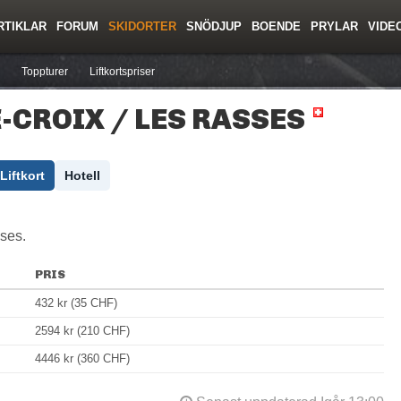
RTIKLAR
FORUM
SKIDORTER
SNÖDJUP
BOENDE
PRYLAR
VIDE
ing
Regler/Hjälp
Resor
Film
Skolor
Lavinsäkerhet
Tricktips
Krönika
Ny
Toppturer
Liftkortspriser
-CROIX / LES RASSES
Liftkort
Hotell
sses.
PRIS
432 kr (35 CHF)
2594 kr (210 CHF)
4446 kr (360 CHF)