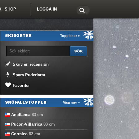
O
SHOP
LOGGA IN
tt om Freeride.se
SKIDORTER
Topplistor »
Skriv en recension
Spara Puderlarm
Favoriter
SNÖFALLSTOPPEN
Visa mer »
Antillanca
83
cm
Pucon-Villarrica
83
cm
Corralco
82
cm