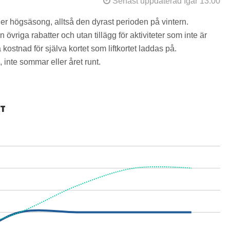
Senast uppdaterad Igår 13:00
der högsäsong, alltså den dyrast perioden på vintern.
övriga rabatter och utan tillägg för aktiviteter som inte är
kostnad för själva kortet som liftkortet laddas på.
 inte sommar eller året runt.
RT