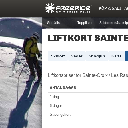
KÖP & SÄLJ
A
Nyheter
Nya inlägg
Skidor
Årets Krasch
Pjäxor
Quiz
Forumlista
Events
Sök
Profiler
Medlemmar
Utrustn
Snöfallstoppen
Topplistor
Skidorter nära mig
LIFTKORT SAINTE
Skidort
Väder
Snödjup
Karta
Liftkortspriser för Sainte-Croix / Les Ra
ANTAL DAGAR
1 dag
6 dagar
Säsongskort