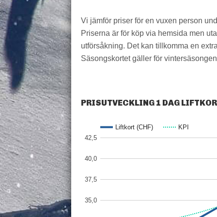
Vi jämför priser för en vuxen person un
Priserna är för köp via hemsida men utan 
utförsåkning. Det kan tillkomma en extra 
Säsongskortet gäller för vintersäsongen,
PRISUTVECKLING 1 DAG LIFTKO
Liftkort (CHF)
KPI
42,5
40,0
37,5
35,0