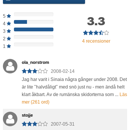
5
3.3
4
3
2
4
recensioner
1
ola_norstrom
2008-02-14
Jag har varit i Sinaia några gånger under 2008. Det
är lite "halvdåligt" med snö just nu - men ändå helt
klart åkbart. Av de rumänska skidorterna som ...
Läs
mer (261 ord)
stojje
2007-05-31