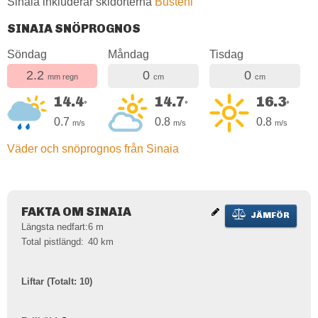
Sinaia inkluderar skidorterna
Busteni
SINAIA SNÖPROGNOS
Söndag
Måndag
Tisdag
2.2
0
0
mm regn
cm
cm
14.4
14.7
16.3
°
°
°
0.7
0.8
0.8
m/s
m/s
m/s
Väder och snöprognos från Sinaia
FAKTA OM SINAIA
JÄMFÖR
Längsta nedfart:
6
m
Total pistlängd:
40
km
Liftar (Totalt: 10)