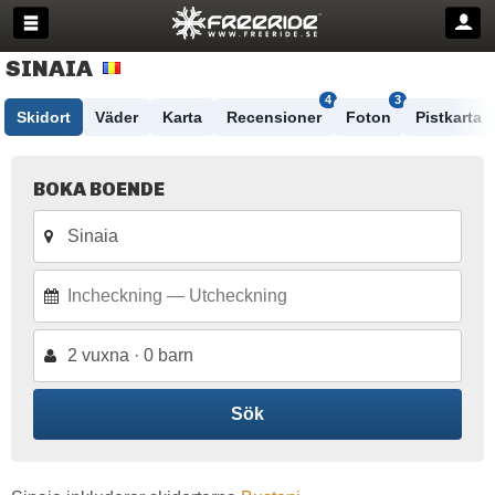
SINAIA
4
3
Skidort
Väder
Karta
Recensioner
Foton
Pistkarta
BOKA BOENDE
2 vuxna · 0 barn
Sök