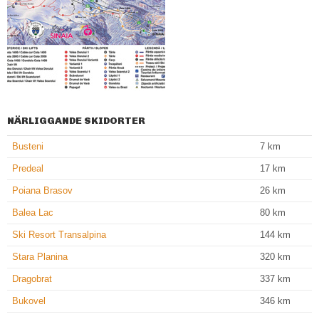
NÄRLIGGANDE SKIDORTER
Busteni
7
km
Predeal
17
km
Poiana Brasov
26
km
Balea Lac
80
km
Ski Resort Transalpina
144
km
Stara Planina
320
km
Dragobrat
337
km
Bukovel
346
km