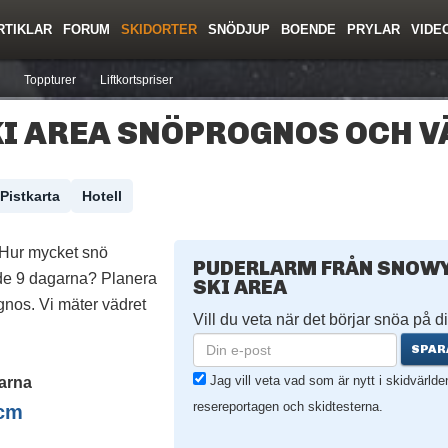
RTIKLAR
FORUM
SKIDORTER
SNÖDJUP
BOENDE
PRYLAR
VIDE
ing
Regler/Hjälp
Resor
Film
Skolor
Lavinsäkerhet
Tricktips
Krönika
Ny
Toppturer
Liftkortspriser
I AREA SNÖPROGNOS OCH V
Pistkarta
Hotell
 Hur mycket snö
PUDERLARM FRÅN SNOWY
de 9 dagarna? Planera
SKI AREA
nos. Vi mäter vädret
Vill du veta när det börjar snöa på di
SPAR
Jag vill veta vad som är nytt i skidvärld
arna
resereportagen och skidtesterna.
cm