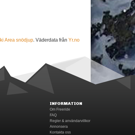
i Area snödjup
. Väderdata från
Yr.no
INFORMATION
Om Freeride
FAQ
Regler & användarvillkor
Annonsera
Kontakta oss