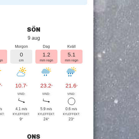
SÖN
9 aug
Morgon
Dag
Kväll
1
0
1.2
5.1
gn
cm
mm regn
mm regn
7
10.7
23.2
21.6
°
°
°
°
:
VIND:
VIND:
VIND:
4.1
5.9
0.6
/s
m/s
m/s
m/s
KT:
KYLEFFEKT:
KYLEFFEKT:
KYLEFFEKT:
9
24
23
°
°
°
ONS