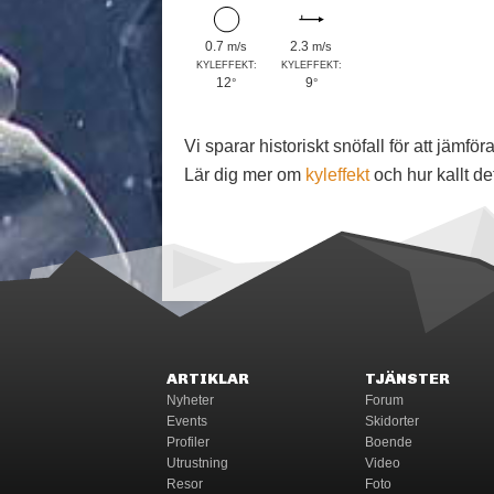
0.7
2.3
m/s
m/s
KYLEFFEKT:
KYLEFFEKT:
12
9
°
°
Vi sparar historiskt snöfall för att jäm
Lär dig mer om
kyleffekt
och hur kallt de
ARTIKLAR
TJÄNSTER
Nyheter
Forum
Events
Skidorter
Profiler
Boende
Utrustning
Video
Resor
Foto