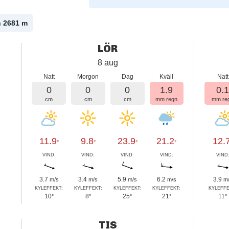
n 2681
m
LÖR
8 aug
Natt
Morgon
Dag
Kväll
Natt
0
0
0
1.9
0.
cm
cm
cm
mm regn
mm re
11.9
9.8
23.9
21.2
12.
°
°
°
°
VIND:
VIND:
VIND:
VIND:
VIND
3.7
3.4
5.9
6.2
3.9
m/s
m/s
m/s
m/s
m
KYLEFFEKT:
KYLEFFEKT:
KYLEFFEKT:
KYLEFFEKT:
KYLEFFE
10
8
25
21
11
°
°
°
°
°
TIS