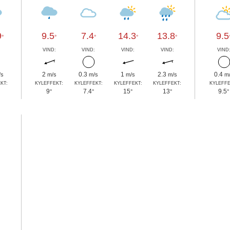
9
9.5
7.4
14.3
13.8
9.5
°
°
°
°
°
:
VIND:
VIND:
VIND:
VIND:
VIND
2
0.3
1
2.3
0.4
/s
m/s
m/s
m/s
m/s
m
KT:
KYLEFFEKT:
KYLEFFEKT:
KYLEFFEKT:
KYLEFFEKT:
KYLEFFE
9
7.4
15
13
9.5
°
°
°
°
°