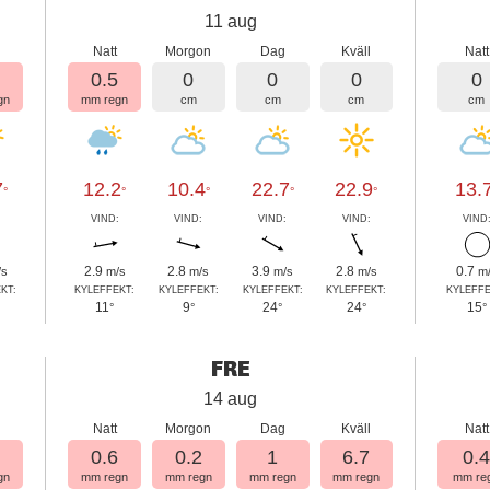
11 aug
l
Natt
Morgon
Dag
Kväll
Natt
4
0.5
0
0
0
0
gn
mm regn
cm
cm
cm
cm
7
12.2
10.4
22.7
22.9
13.
°
°
°
°
°
:
VIND:
VIND:
VIND:
VIND:
VIND
2.9
2.8
3.9
2.8
0.7
/s
m/s
m/s
m/s
m/s
m
KT:
KYLEFFEKT:
KYLEFFEKT:
KYLEFFEKT:
KYLEFFEKT:
KYLEFFE
11
9
24
24
15
°
°
°
°
°
FRE
14 aug
l
Natt
Morgon
Dag
Kväll
Natt
1
0.6
0.2
1
6.7
0.
gn
mm regn
mm regn
mm regn
mm regn
mm re