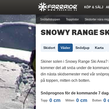
KÖP & SÄLJ
A
Nyheter
Nya inlägg
Skidor
Årets Krasch
Pjäxor
Quiz
Forumlista
Events
Sök
Profiler
Medlemmar
Utrustn
Snöfallstoppen
Topplistor
Skidorter nära mig
SNOWY RANGE SK
Skidort
Väder
Snödjup
Karta
Skiner solen i Snowy Range Ski Area?
kommer det att snöa under de komman
din nästa skidsemester med vår snöprog
på toppen, mitten och botten.
Snöprognos för de kommande 7 dag
0
cm
0
cm
0
Topp
Mitten
Botten