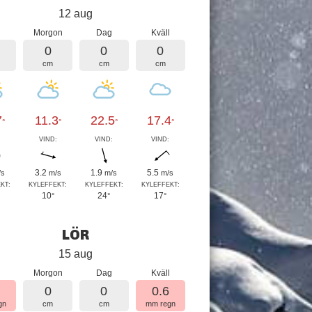
12 aug
Morgon
Dag
Kväll
0
0
0
cm
cm
cm
7
11.3
22.5
17.4
°
°
°
°
:
VIND:
VIND:
VIND:
3.2
1.9
5.5
/s
m/s
m/s
m/s
KT:
KYLEFFEKT:
KYLEFFEKT:
KYLEFFEKT:
10
24
17
°
°
°
LÖR
15 aug
Morgon
Dag
Kväll
4
0
0
0.6
gn
cm
cm
mm regn