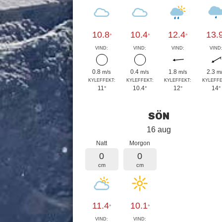
10.8
10.4
12.4
13.
°
°
°
VIND:
VIND:
VIND:
VIND
0.8
0.4
1.8
2.3
m/s
m/s
m/s
m
KYLEFFEKT:
KYLEFFEKT:
KYLEFFEKT:
KYLEFFE
11
10.4
12
14
°
°
°
°
SÖN
16 aug
Natt
Morgon
0
0
cm
cm
11.4
10.1
°
°
VIND:
VIND: