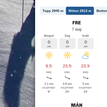
Topp 2945
m
Mitten 2813
m
Botte
FRE
7 aug
Morgon
Dag
Kväll
0
0
0
cm
cm
cm
9.5
23.5
23.3
°
°
°
VIND:
VIND:
VIND:
2.1
4.8
5
m/s
m/s
m/s
KYLEFFEKT:
KYLEFFEKT:
KYLEFFEKT:
9
24
24
°
°
°
MÅN