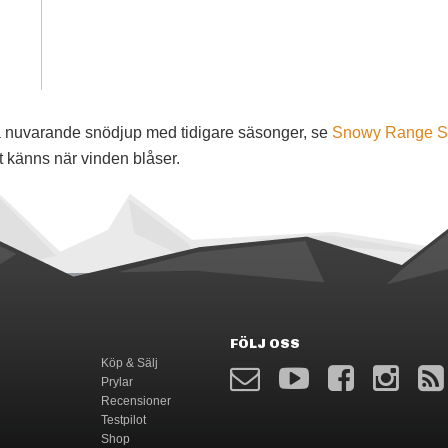
föra nuvarande snödjup med tidigare säsonger, se
Snowy Range Sk
t känns när vinden blåser.
FÖLJ OSS
Köp & Sälj
Prylar
Recensioner
Testpilot
Shop