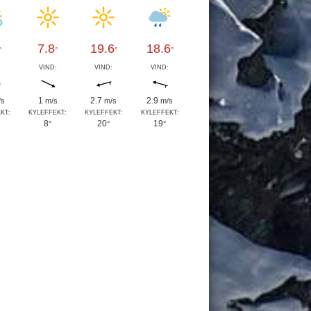
7.8
19.6
18.6
°
°
°
°
:
VIND:
VIND:
VIND:
1
2.7
2.9
/s
m/s
m/s
m/s
KT:
KYLEFFEKT:
KYLEFFEKT:
KYLEFFEKT:
8
20
19
°
°
°