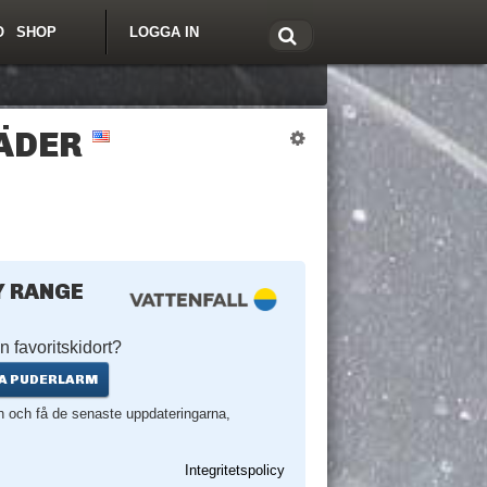
O
SHOP
LOGGA IN
tt om Freeride.se
ÄDER
 RANGE
n favoritskidort?
A PUDERLARM
en och få de senaste uppdateringarna,
Integritetspolicy