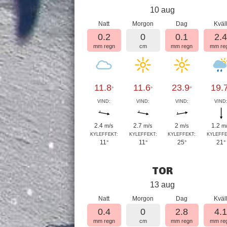
10 aug
Natt
Morgon
Dag
Kväl
0.2
0
0.1
2.
mm regn
cm
mm regn
mm re
11.8
11.6
23.9
19.
°
°
°
VIND:
VIND:
VIND:
VIND
2.4
2.7
2
1.2
m/s
m/s
m/s
m
KYLEFFEKT:
KYLEFFEKT:
KYLEFFEKT:
KYLEFFE
11
11
25
21
°
°
°
°
TOR
13 aug
Natt
Morgon
Dag
Kväl
0.4
0
2.8
4.
mm regn
cm
mm regn
mm re