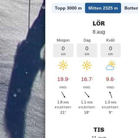
Topp 3000
m
Mitten 2325
m
Botte
LÖR
8 aug
Morgon
Dag
Kväll
0
0
0
cm
cm
cm
19.9
16.7
9.6
°
°
°
VIND:
VIND:
VIND:
1.8
1.1
1.3
m/s
m/s
m/s
KYLEFFEKT:
KYLEFFEKT:
KYLEFFEKT:
21
18
9
°
°
°
TIS