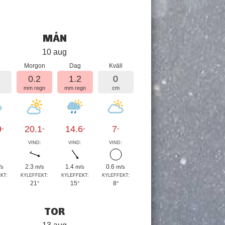
MÅN
10 aug
Morgon
Dag
Kväll
0.2
1.2
0
mm regn
mm regn
cm
9
20.1
14.6
7
°
°
°
°
:
VIND:
VIND:
VIND:
2.3
1.4
0.6
/s
m/s
m/s
m/s
KT:
KYLEFFEKT:
KYLEFFEKT:
KYLEFFEKT:
21
15
8
°
°
°
TOR