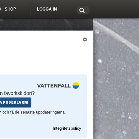
O
SHOP
LOGGA IN
tt om Freeride.se
n favoritskidort?
A PUDERLARM
en och få de senaste uppdateringarna,
Integritetspolicy