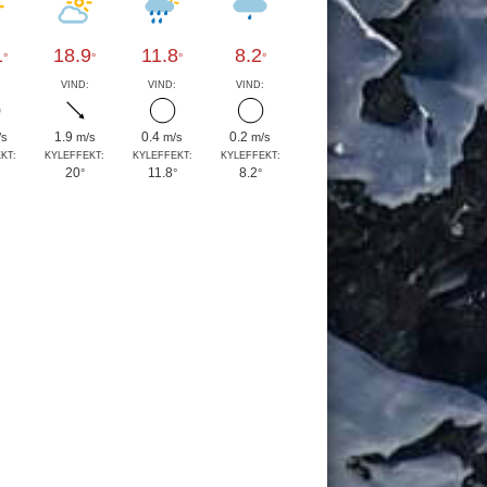
1
18.9
11.8
8.2
°
°
°
°
:
VIND:
VIND:
VIND:
1.9
0.4
0.2
/s
m/s
m/s
m/s
KT:
KYLEFFEKT:
KYLEFFEKT:
KYLEFFEKT:
20
11.8
8.2
°
°
°