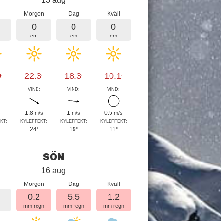
13 aug
Morgon
Dag
Kväll
0
0
0
cm
cm
cm
9
22.3
18.3
10.1
°
°
°
°
:
VIND:
VIND:
VIND:
1.8
1
0.5
s
m/s
m/s
m/s
KT:
KYLEFFEKT:
KYLEFFEKT:
KYLEFFEKT:
24
19
11
°
°
°
SÖN
16 aug
Morgon
Dag
Kväll
0.2
5.5
1.2
mm regn
mm regn
mm regn