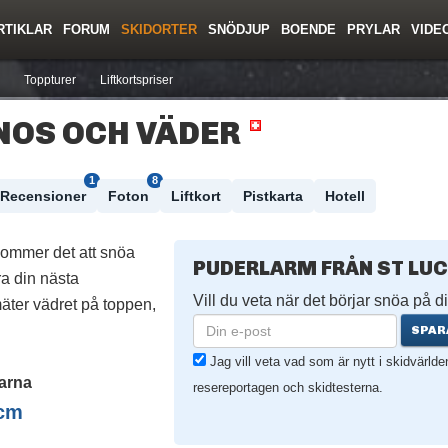
RTIKLAR
FORUM
SKIDORTER
SNÖDJUP
BOENDE
PRYLAR
VIDE
ing
Regler/Hjälp
Resor
Film
Skolor
Lavinsäkerhet
Tricktips
Krönika
Ny
Toppturer
Liftkortspriser
NOS OCH VÄDER
1
8
Recensioner
Foton
Liftkort
Pistkarta
Hotell
kommer det att snöa
PUDERLARM FRÅN ST LUC
a din nästa
Vill du veta när det börjar snöa på di
äter vädret på toppen,
SPAR
Jag vill veta vad som är nytt i skidvärld
arna
resereportagen och skidtesterna.
cm