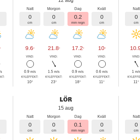
12 aug
l
Natt
Morgon
Dag
Kväll
Natt
0
0
0.2
0
0
cm
cm
mm regn
cm
cm
9.6
21.8
17.2
10
10.
°
°
°
°
°
:
VIND:
VIND:
VIND:
VIND:
VIND
0.9
1.5
0.9
0.6
1
/s
m/s
m/s
m/s
m/s
m/
KT:
KYLEFFEKT:
KYLEFFEKT:
KYLEFFEKT:
KYLEFFEKT:
KYLEFFE
10
23
18
11
11
°
°
°
°
°
LÖR
15 aug
l
Natt
Morgon
Dag
Kväll
Natt
0
0
0.1
0
0
cm
cm
mm regn
cm
cm