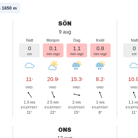
n 1650
m
SÖN
9 aug
Natt
Morgon
Dag
Kväll
Natt
0
0.1
1.1
0.8
0
cm
mm regn
mm regn
mm regn
cm
11
20.9
15.3
8.2
10.
°
°
°
°
VIND:
VIND:
VIND:
VIND:
VIND
1.3
2.5
2
1
1.1
m/s
m/s
m/s
m/s
m
KYLEFFEKT:
KYLEFFEKT:
KYLEFFEKT:
KYLEFFEKT:
KYLEFFE
11
22
15
8
11
°
°
°
°
°
ONS