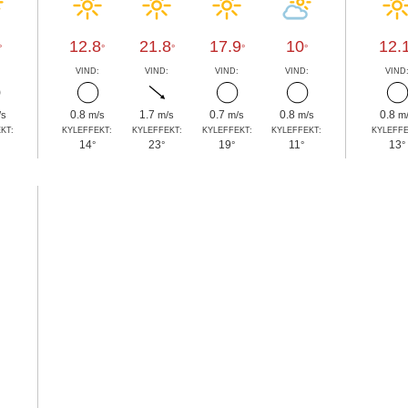
12.8
21.8
17.9
10
12.
°
°
°
°
°
:
VIND:
VIND:
VIND:
VIND:
VIND
0.8
1.7
0.7
0.8
0.8
/s
m/s
m/s
m/s
m/s
m
KT:
KYLEFFEKT:
KYLEFFEKT:
KYLEFFEKT:
KYLEFFEKT:
KYLEFFE
14
23
19
11
13
°
°
°
°
°