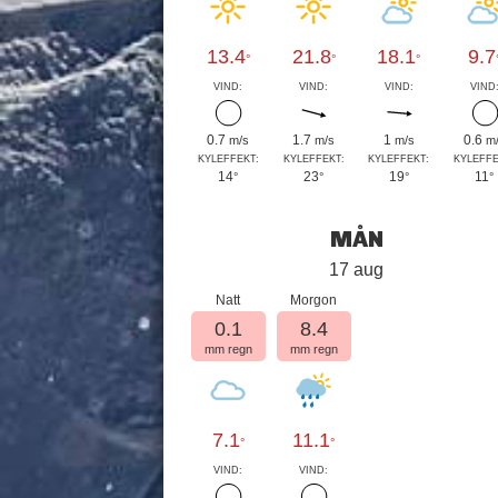
13.4
21.8
18.1
9.7
°
°
°
VIND:
VIND:
VIND:
VIND
0.7
1.7
1
0.6
m/s
m/s
m/s
m
KYLEFFEKT:
KYLEFFEKT:
KYLEFFEKT:
KYLEFFE
14
23
19
11
°
°
°
°
MÅN
17 aug
Natt
Morgon
0.1
8.4
mm regn
mm regn
7.1
11.1
°
°
VIND:
VIND: