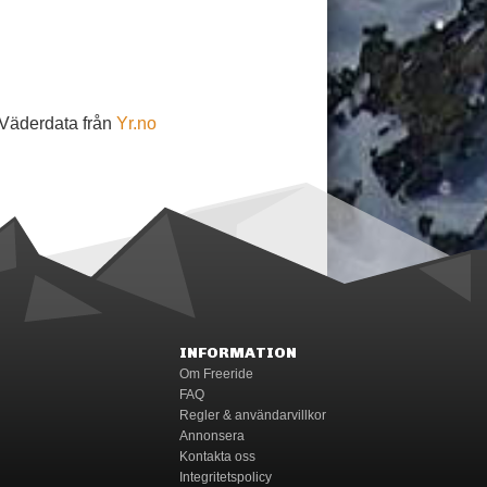
 Väderdata från
Yr.no
INFORMATION
Om Freeride
FAQ
Regler & användarvillkor
Annonsera
Kontakta oss
Integritetspolicy