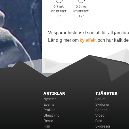
0.7
0.9
m/s
m/s
KYLEFFEKT:
KYLEFFEKT:
8
12
°
°
Vi sparar historiskt snöfall för att jäm
Lär dig mer om
kyleffekt
och hur kallt de
ARTIKLAR
TJÄNSTER
Nyheter
Forum
Events
Skidorter
Profiler
Boende
Utrustning
Video
Resor
Foto
Film
Skidresor