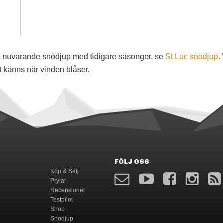
föra nuvarande snödjup med tidigare säsonger, se
St Luc snödjup
.
t känns när vinden blåser.
FÖLJ OSS
Köp & Sälj
Prylar
Recensioner
Testpilot
Shop
Snödjup