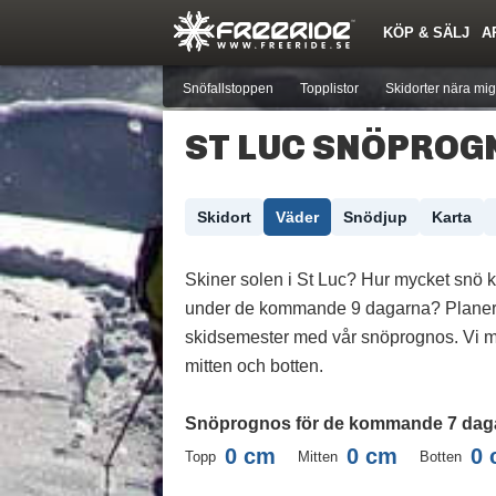
KÖP & SÄLJ
A
Nyheter
Nya inlägg
Skidor
Årets Krasch
Pjäxor
Quiz
Forumlista
Events
Sök
Profiler
Medlemmar
Utrustn
Snöfallstoppen
Topplistor
Skidorter nära mig
ST LUC SNÖPROG
Skidort
Väder
Snödjup
Karta
Skiner solen i St Luc? Hur mycket snö 
under de kommande 9 dagarna? Planer
skidsemester med vår snöprognos. Vi m
mitten och botten.
Snöprognos för de kommande 7 dag
0
cm
0
cm
0
Topp
Mitten
Botten