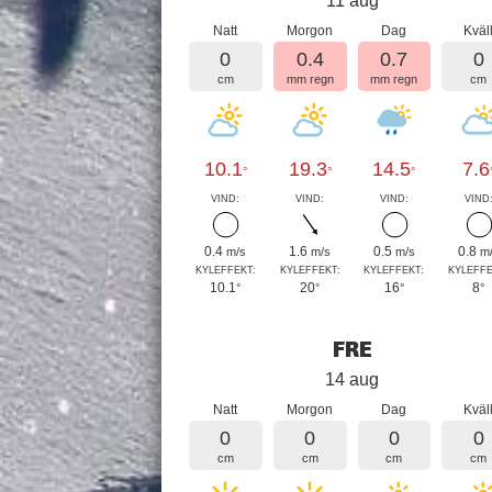
11 aug
Natt
Morgon
Dag
Kväl
0
0.4
0.7
0
cm
mm regn
mm regn
cm
10.1
19.3
14.5
7.6
°
°
°
VIND:
VIND:
VIND:
VIND
0.4
1.6
0.5
0.8
m/s
m/s
m/s
m
KYLEFFEKT:
KYLEFFEKT:
KYLEFFEKT:
KYLEFFE
10.1
20
16
8
°
°
°
°
FRE
14 aug
Natt
Morgon
Dag
Kväl
0
0
0
0
cm
cm
cm
cm