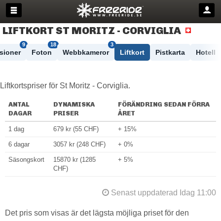
LIFTKORT ST MORITZ - CORVIGLIA
9
18
3
sioner
Foton
Webbkameror
Liftkort
Pistkarta
Hotell
Liftkortspriser för St Moritz - Corviglia.
ANTAL
DYNAMISKA
FÖRÄNDRING SEDAN FÖRRA
DAGAR
PRISER
ÅRET
1 dag
679 kr (55 CHF)
+ 15%
6 dagar
3057 kr (248 CHF)
+ 0%
Säsongskort
15870 kr (1285
+ 5%
CHF)
Senast uppdaterad Idag 11:00
Det pris som visas är det lägsta möjliga priset för den