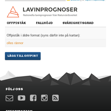
OFFPISTÅK
FALLHÖJD
SVÅRIGHETSGRAD
Offpiståk i äldre format (syns därför inte på kartan):
olles rännor
LÄGG TILL OFFPIST
FÖLJ OSS