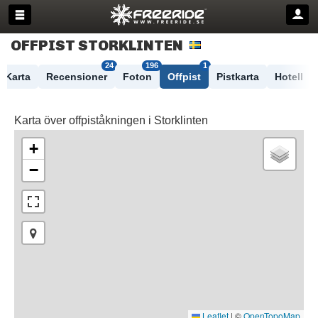
OFFPIST STORKLINTEN
24
196
1
Karta
Recensioner
Foton
Offpist
Pistkarta
Hotell
Karta över offpiståkningen i Storklinten
+
−
Leaflet
|
©
OpenTopoMap