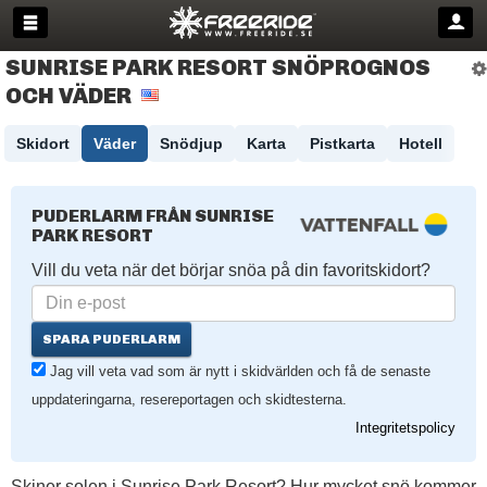
SUNRISE PARK RESORT SNÖPROGNOS
OCH VÄDER
Skidort
Väder
Snödjup
Karta
Pistkarta
Hotell
PUDERLARM FRÅN SUNRISE
PARK RESORT
Vill du veta när det börjar snöa på din favoritskidort?
SPARA PUDERLARM
Jag vill veta vad som är nytt i skidvärlden och få de senaste
uppdateringarna, resereportagen och skidtesterna.
Integritetspolicy
Skiner solen i Sunrise Park Resort? Hur mycket snö kommer