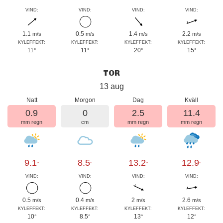
VIND:
VIND:
VIND:
VIND:
1.1
0.5
1.4
2.2
m/s
m/s
m/s
m/s
KYLEFFEKT:
KYLEFFEKT:
KYLEFFEKT:
KYLEFFEKT:
11
11
20
15
°
°
°
°
TOR
13 aug
Natt
Morgon
Dag
Kväll
0.9
0
2.5
11.4
mm regn
cm
mm regn
mm regn
9.1
8.5
13.2
12.9
°
°
°
°
VIND:
VIND:
VIND:
VIND:
0.5
0.4
2
2.6
m/s
m/s
m/s
m/s
KYLEFFEKT:
KYLEFFEKT:
KYLEFFEKT:
KYLEFFEKT:
10
8.5
13
12
°
°
°
°