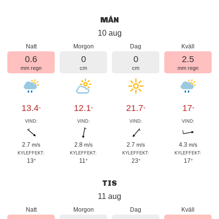
MÅN
10 aug
Natt
Morgon
Dag
Kväll
0.6
0
0
2.5
mm regn
cm
cm
mm regn
13.4
12.1
21.7
17
°
°
°
°
VIND:
VIND:
VIND:
VIND:
2.7
2.8
2.7
4.3
m/s
m/s
m/s
m/s
KYLEFFEKT:
KYLEFFEKT:
KYLEFFEKT:
KYLEFFEKT:
13
11
23
17
°
°
°
°
TIS
11 aug
Natt
Morgon
Dag
Kväll