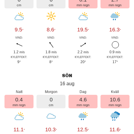
cm
cm
mm regn
mm regn
9.5
8.6
19.5
16.3
°
°
°
°
VIND:
VIND:
VIND:
VIND:
1.2
1.8
2.2
0.9
m/s
m/s
m/s
m/s
KYLEFFEKT:
KYLEFFEKT:
KYLEFFEKT:
KYLEFFEKT:
9
8
20
17
°
°
°
°
SÖN
16 aug
Natt
Morgon
Dag
Kväll
0.4
0
4.6
10.6
mm regn
cm
mm regn
mm regn
11.1
10.3
12.5
11.6
°
°
°
°