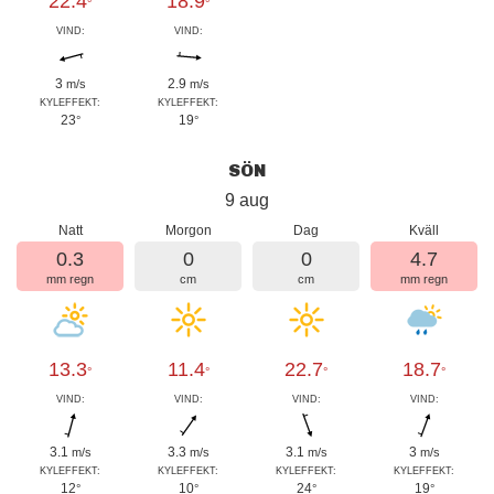
22.4
18.9
°
°
VIND:
VIND:
3
2.9
m/s
m/s
KYLEFFEKT:
KYLEFFEKT:
23
19
°
°
SÖN
9 aug
Natt
Morgon
Dag
Kväll
0.3
0
0
4.7
mm regn
cm
cm
mm regn
13.3
11.4
22.7
18.7
°
°
°
°
VIND:
VIND:
VIND:
VIND:
3.1
3.3
3.1
3
m/s
m/s
m/s
m/s
KYLEFFEKT:
KYLEFFEKT:
KYLEFFEKT:
KYLEFFEKT:
12
10
24
19
°
°
°
°