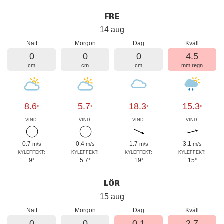
FRE
14 aug
Natt
Morgon
Dag
Kväll
0
0
0
4.5
cm
cm
cm
mm regn
8.6
5.7
18.3
15.3
°
°
°
°
VIND:
VIND:
VIND:
VIND:
0.7
0.4
1.7
3.1
m/s
m/s
m/s
m/s
KYLEFFEKT:
KYLEFFEKT:
KYLEFFEKT:
KYLEFFEKT:
9
5.7
19
15
°
°
°
°
LÖR
15 aug
Natt
Morgon
Dag
Kväll
0
0
0.1
2.7