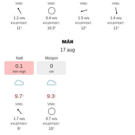
VIND:
VIND:
VIND:
VIND:
1.2
0.4
1.5
1.4
m/s
m/s
m/s
m/s
KYLEFFEKT:
KYLEFFEKT:
KYLEFFEKT:
KYLEFFEKT:
11
10.3
12
12
°
°
°
°
MÅN
17 aug
Natt
Morgon
0.1
0
mm regn
cm
9.7
9.3
°
°
VIND:
VIND:
1.7
0.7
m/s
m/s
KYLEFFEKT:
KYLEFFEKT:
9
10
°
°