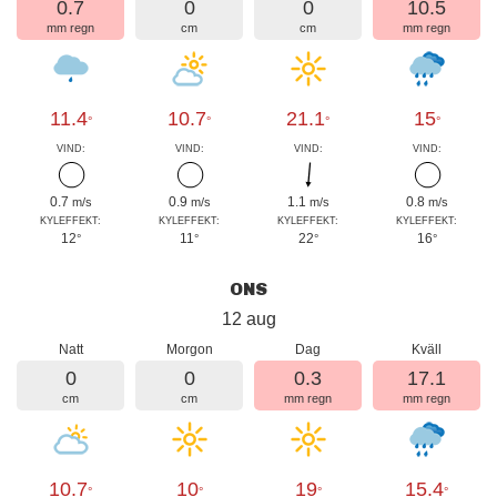
0.7
0
0
10.5
mm regn
cm
cm
mm regn
11.4
10.7
21.1
15
°
°
°
°
VIND:
VIND:
VIND:
VIND:
0.7
0.9
1.1
0.8
m/s
m/s
m/s
m/s
KYLEFFEKT:
KYLEFFEKT:
KYLEFFEKT:
KYLEFFEKT:
12
11
22
16
°
°
°
°
ONS
12 aug
Natt
Morgon
Dag
Kväll
0
0
0.3
17.1
cm
cm
mm regn
mm regn
10.7
10
19
15.4
°
°
°
°