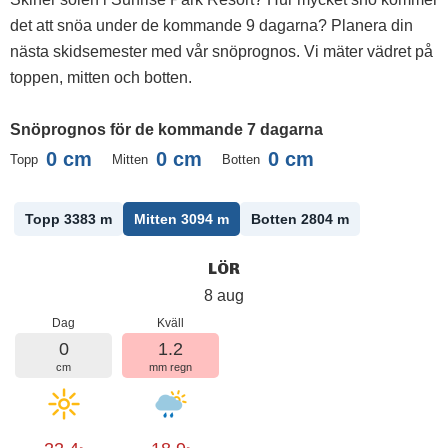
det att snöa under de kommande 9 dagarna? Planera din
nästa skidsemester med vår snöprognos. Vi mäter vädret på
toppen, mitten och botten.
Snöprognos för de kommande 7 dagarna
0
cm
0
cm
0
cm
Topp
Mitten
Botten
Topp 3383
m
Mitten 3094
m
Botten 2804
m
LÖR
8 aug
Dag
Kväll
0
1.2
cm
mm regn