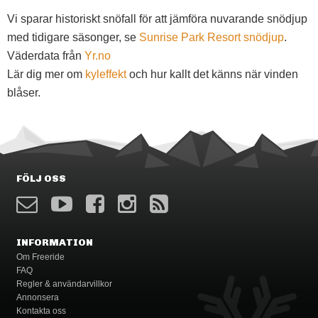
Vi sparar historiskt snöfall för att jämföra nuvarande snödjup
med tidigare säsonger, se
Sunrise Park Resort snödjup
.
Väderdata från
Yr.no
Lär dig mer om
kyleffekt
och hur kallt det känns när vinden
blåser.
FÖLJ OSS
INFORMATION
Om Freeride
FAQ
Regler & användarvillkor
Annonsera
Kontakta oss