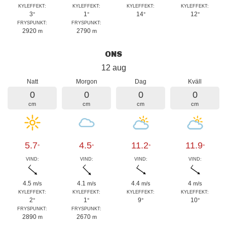
KYLEFFEKT:
KYLEFFEKT:
KYLEFFEKT:
KYLEFFEKT:
3
1
14
12
°
°
°
°
FRYSPUNKT:
FRYSPUNKT:
2920
2790
m
m
ONS
12 aug
Natt
Morgon
Dag
Kväll
0
0
0
0
cm
cm
cm
cm
5.7
4.5
11.2
11.9
°
°
°
°
VIND:
VIND:
VIND:
VIND:
4.5
4.1
4.4
4
m/s
m/s
m/s
m/s
KYLEFFEKT:
KYLEFFEKT:
KYLEFFEKT:
KYLEFFEKT:
2
1
9
10
°
°
°
°
FRYSPUNKT:
FRYSPUNKT:
2890
2670
m
m