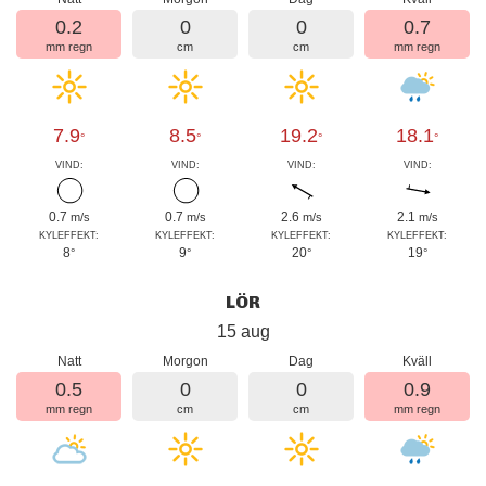
0.2
0
0
0.7
mm regn
cm
cm
mm regn
7.9
8.5
19.2
18.1
°
°
°
°
VIND:
VIND:
VIND:
VIND:
0.7
0.7
2.6
2.1
m/s
m/s
m/s
m/s
KYLEFFEKT:
KYLEFFEKT:
KYLEFFEKT:
KYLEFFEKT:
8
9
20
19
°
°
°
°
LÖR
15 aug
Natt
Morgon
Dag
Kväll
0.5
0
0
0.9
mm regn
cm
cm
mm regn