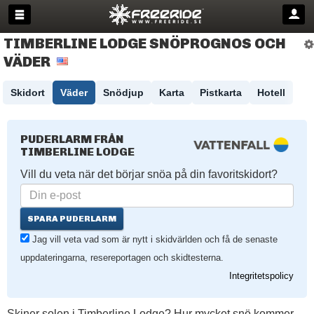
TIMBERLINE LODGE SNÖPROGNOS OCH
VÄDER
Skidort
Väder
Snödjup
Karta
Pistkarta
Hotell
PUDERLARM FRÅN
TIMBERLINE LODGE
Vill du veta när det börjar snöa på din favoritskidort?
SPARA PUDERLARM
Jag vill veta vad som är nytt i skidvärlden och få de senaste
uppdateringarna, resereportagen och skidtesterna.
Integritetspolicy
Skiner solen i Timberline Lodge? Hur mycket snö kommer