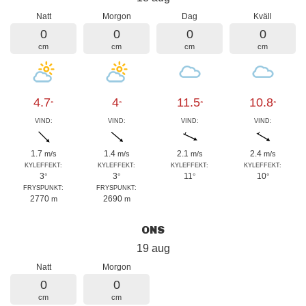
Natt
Morgon
Dag
Kväll
0
0
0
0
cm
cm
cm
cm
4.7
4
11.5
10.8
°
°
°
°
VIND:
VIND:
VIND:
VIND:
1.7
1.4
2.1
2.4
m/s
m/s
m/s
m/s
KYLEFFEKT:
KYLEFFEKT:
KYLEFFEKT:
KYLEFFEKT:
3
3
11
10
°
°
°
°
FRYSPUNKT:
FRYSPUNKT:
2770
2690
m
m
ONS
19 aug
Natt
Morgon
0
0
cm
cm