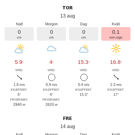
TOR
13 aug
Natt
Morgon
Dag
Kväll
0
0
0
0.1
cm
cm
cm
mm regn
5.9
4
15.3
16.8
°
°
°
°
VIND:
VIND:
VIND:
VIND:
1.8
0.9
0.4
2.3
m/s
m/s
m/s
m/s
KYLEFFEKT:
KYLEFFEKT:
KYLEFFEKT:
KYLEFFEKT:
5
4
15.3
17
°
°
°
°
FRYSPUNKT:
FRYSPUNKT:
2940
2620
m
m
FRE
14 aug
Natt
Morgon
Dag
Kväll