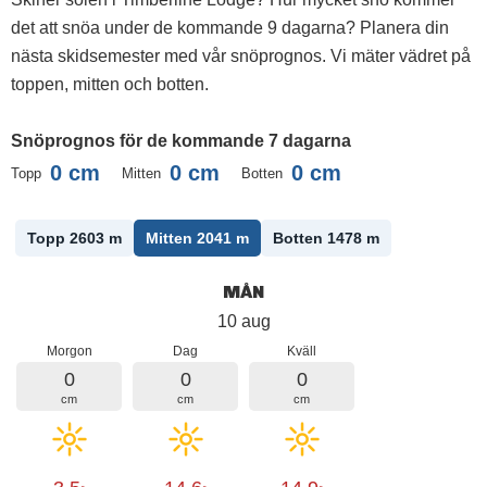
det att snöa under de kommande 9 dagarna? Planera din
nästa skidsemester med vår snöprognos. Vi mäter vädret på
toppen, mitten och botten.
Snöprognos för de kommande 7 dagarna
0
cm
0
cm
0
cm
Topp
Mitten
Botten
Topp 2603
m
Mitten 2041
m
Botten 1478
m
MÅN
10 aug
Morgon
Dag
Kväll
0
0
0
cm
cm
cm