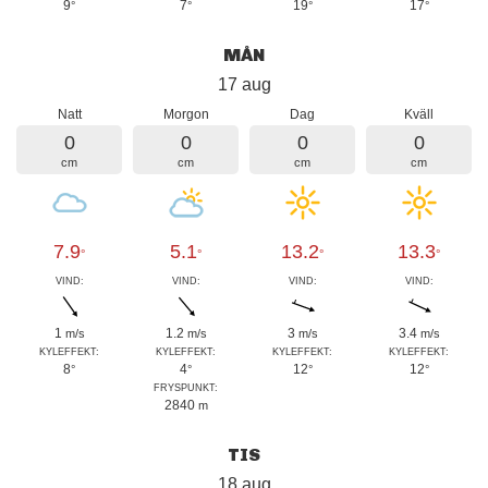
9
7
19
17
°
°
°
°
MÅN
17 aug
Natt
Morgon
Dag
Kväll
0
0
0
0
cm
cm
cm
cm
7.9
5.1
13.2
13.3
°
°
°
°
VIND:
VIND:
VIND:
VIND:
1
1.2
3
3.4
m/s
m/s
m/s
m/s
KYLEFFEKT:
KYLEFFEKT:
KYLEFFEKT:
KYLEFFEKT:
8
4
12
12
°
°
°
°
FRYSPUNKT:
2840
m
TIS
18 aug