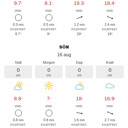
9.7
8.1
19.3
18.4
°
°
°
°
VIND:
VIND:
VIND:
VIND:
0.3
0.5
1.2
2.4
m/s
m/s
m/s
m/s
KYLEFFEKT:
KYLEFFEKT:
KYLEFFEKT:
KYLEFFEKT:
9.7
9
20
19
°
°
°
°
SÖN
16 aug
Natt
Morgon
Dag
Kväll
0
0
0
0
cm
cm
cm
cm
8.8
7
18
16.9
°
°
°
°
VIND:
VIND:
VIND:
VIND:
0.8
0.8
1.6
2.7
m/s
m/s
m/s
m/s
KYLEFFEKT:
KYLEFFEKT:
KYLEFFEKT:
KYLEFFEKT: