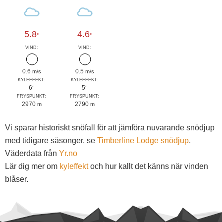
5.8
4.6
°
°
VIND:
VIND:
0.6
0.5
m/s
m/s
KYLEFFEKT:
KYLEFFEKT:
6
5
°
°
FRYSPUNKT:
FRYSPUNKT:
2970
2790
m
m
Vi sparar historiskt snöfall för att jämföra nuvarande snödjup
med tidigare säsonger, se
Timberline Lodge snödjup
.
Väderdata från
Yr.no
Lär dig mer om
kyleffekt
och hur kallt det känns när vinden
blåser.