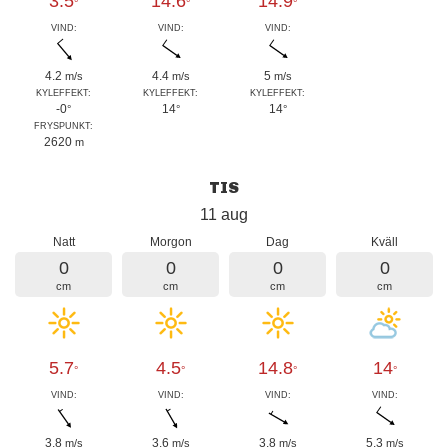
3.5
14.6
14.9
°
°
°
VIND:
VIND:
VIND:
4.2
4.4
5
m/s
m/s
m/s
KYLEFFEKT:
KYLEFFEKT:
KYLEFFEKT:
-0
14
14
°
°
°
FRYSPUNKT:
2620
m
TIS
11 aug
Natt
Morgon
Dag
Kväll
0
0
0
0
cm
cm
cm
cm
5.7
4.5
14.8
14
°
°
°
°
VIND:
VIND:
VIND:
VIND:
3.8
3.6
3.8
5.3
m/s
m/s
m/s
m/s