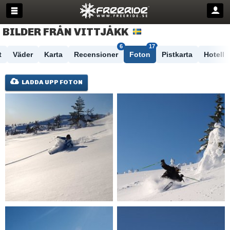
BILDER FRÅN VITTJÅKK
6
17
t
Väder
Karta
Recensioner
Foton
Pistkarta
Hotell
LADDA UPP FOTON