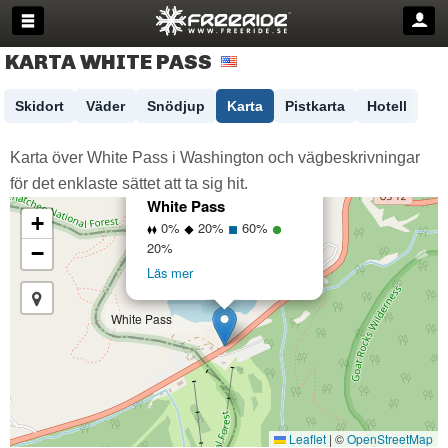
KARTA WHITE PASS
Skidort
Väder
Snödjup
Karta
Pistkarta
Hotell
Karta över White Pass i Washington och vägbeskrivningar
för det enklaste sättet att ta sig hit.
×
White Pass
+
0%
20%
60%
20%
−
Läs mer
White Pass
Leaflet
|
©
OpenStreetMap