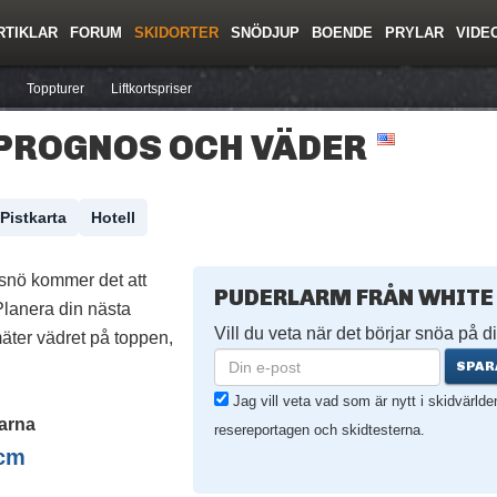
RTIKLAR
FORUM
SKIDORTER
SNÖDJUP
BOENDE
PRYLAR
VIDE
ing
Regler/Hjälp
Resor
Film
Skolor
Lavinsäkerhet
Tricktips
Krönika
Ny
Toppturer
Liftkortspriser
PROGNOS OCH VÄDER
Pistkarta
Hotell
snö kommer det att
PUDERLARM FRÅN WHITE
lanera din nästa
Vill du veta när det börjar snöa på di
äter vädret på toppen,
SPAR
Jag vill veta vad som är nytt i skidvärld
arna
resereportagen och skidtesterna.
cm