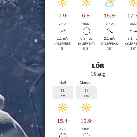
7.9
6.8
15.8
17.
°
°
°
VIND:
VIND:
VIND:
VIND
1.1
0.3
2.1
3.1
m/s
m/s
m/s
m
KYLEFFEKT:
KYLEFFEKT:
KYLEFFEKT:
KYLEFFE
8
6.8
16
18
°
°
°
°
LÖR
15 aug
Natt
Morgon
0
0
cm
cm
15.4
13.9
°
°
VIND:
VIND: