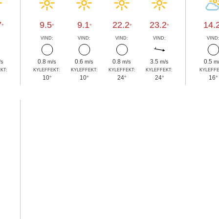
7
9.5
9.1
22.2
23.2
14.
°
°
°
°
°
:
VIND:
VIND:
VIND:
VIND:
VIND
0.8
0.6
0.8
3.5
0.5
/s
m/s
m/s
m/s
m/s
m
KT:
KYLEFFEKT:
KYLEFFEKT:
KYLEFFEKT:
KYLEFFEKT:
KYLEFFE
10
10
24
24
16
°
°
°
°
°