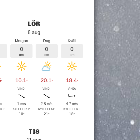
LÖR
8 aug
Morgon
Dag
Kväll
0
0
0
cm
cm
cm
5
10.1
20.1
18.4
°
°
°
°
:
VIND:
VIND:
VIND:
1
2.8
4.7
/s
m/s
m/s
m/s
KT:
KYLEFFEKT:
KYLEFFEKT:
KYLEFFEKT:
10
21
18
°
°
°
TIS