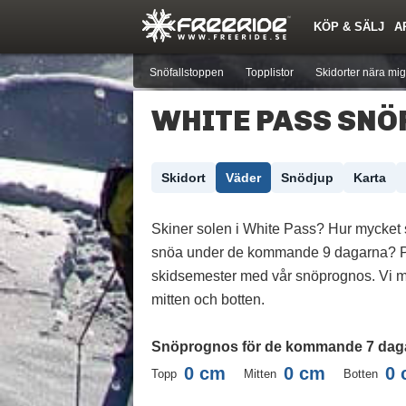
KÖP & SÄLJ
A
Nyheter
Nya inlägg
Skidor
Årets Krasch
Pjäxor
Quiz
Forumlista
Events
Sök
Profiler
Medlemmar
Utrustn
Snöfallstoppen
Topplistor
Skidorter nära mig
WHITE PASS SNÖ
Skidort
Väder
Snödjup
Karta
Skiner solen i White Pass? Hur mycket 
snöa under de kommande 9 dagarna? P
skidsemester med vår snöprognos. Vi m
mitten och botten.
Snöprognos för de kommande 7 dag
0
cm
0
cm
0
Topp
Mitten
Botten