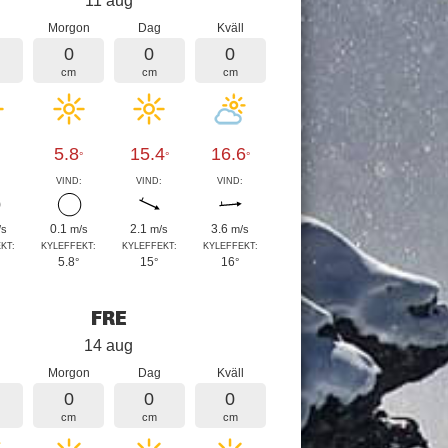
11 aug
Morgon
Dag
Kväll
0
0
0
cm
cm
cm
5.8
15.4
16.6
°
°
°
:
VIND:
VIND:
VIND:
0.1
2.1
3.6
/s
m/s
m/s
m/s
KT:
KYLEFFEKT:
KYLEFFEKT:
KYLEFFEKT:
5.8
15
16
°
°
°
FRE
14 aug
Morgon
Dag
Kväll
0
0
0
cm
cm
cm