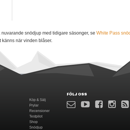
föra nuvarande snödjup med tidigare säsonger, se
White Pass snö
t känns när vinden blåser.
FÖLJ OSS
Köp & Sälj
Prylar
Recensioner
Testpilot
Shop
Snödjup