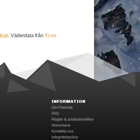
djup
. Väderdata från
Yr.no
INFORMATION
Om Freeride
FAQ
Regler & användarvillkor
Annonsera
Kontakta oss
Integritetspolicy