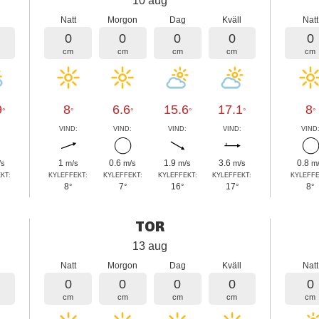
10 aug
l
Natt
Morgon
Dag
Kväll
Natt
0
0
0
0
0
cm
cm
cm
cm
cm
9
8
6.6
15.6
17.1
8
°
°
°
°
°
°
:
VIND:
VIND:
VIND:
VIND:
VIND
1
0.6
1.9
3.6
0.8
/s
m/s
m/s
m/s
m/s
m
KT:
KYLEFFEKT:
KYLEFFEKT:
KYLEFFEKT:
KYLEFFEKT:
KYLEFFE
8
7
16
17
8
°
°
°
°
°
TOR
13 aug
l
Natt
Morgon
Dag
Kväll
Natt
0
0
0
0
0
cm
cm
cm
cm
cm