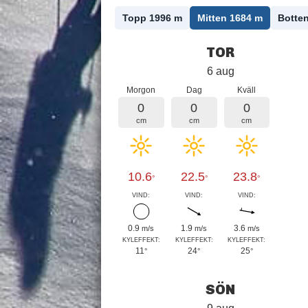
Topp 1996
m
Mitten 1684
m
Botte
TOR
6 aug
Morgon
Dag
Kväll
0
0
0
cm
cm
cm
10.6
22.5
23.8
°
°
°
VIND:
VIND:
VIND:
0.9
1.9
3.6
m/s
m/s
m/s
KYLEFFEKT:
KYLEFFEKT:
KYLEFFEKT:
11
24
25
°
°
°
SÖN