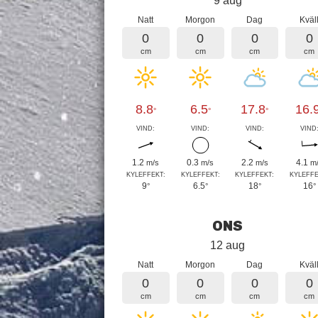
9 aug
Natt
Morgon
Dag
Kväl
0
0
0
0
cm
cm
cm
cm
8.8
6.5
17.8
16.
°
°
°
VIND:
VIND:
VIND:
VIND
1.2
0.3
2.2
4.1
m/s
m/s
m/s
m
KYLEFFEKT:
KYLEFFEKT:
KYLEFFEKT:
KYLEFFE
9
6.5
18
16
°
°
°
°
ONS
12 aug
Natt
Morgon
Dag
Kväl
0
0
0
0
cm
cm
cm
cm