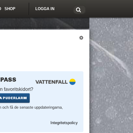
O
SHOP
LOGGA IN
tt om Freeride.se
 PASS
n favoritskidort?
A PUDERLARM
en och få de senaste uppdateringarna,
Integritetspolicy