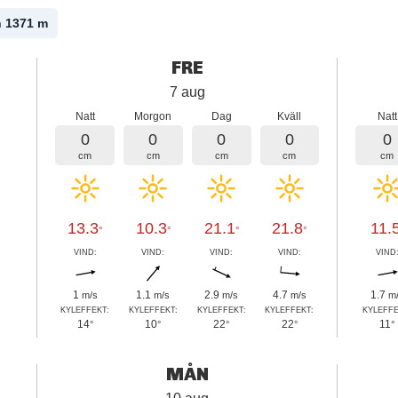
n 1371
m
FRE
7 aug
Natt
Morgon
Dag
Kväll
Natt
0
0
0
0
0
cm
cm
cm
cm
cm
13.3
10.3
21.1
21.8
11.
°
°
°
°
VIND:
VIND:
VIND:
VIND:
VIND
1
1.1
2.9
4.7
1.7
m/s
m/s
m/s
m/s
m
KYLEFFEKT:
KYLEFFEKT:
KYLEFFEKT:
KYLEFFEKT:
KYLEFFE
14
10
22
22
11
°
°
°
°
°
MÅN