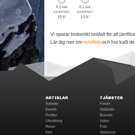
0.1
0.1
m/s
m/s
KYLEFFEKT:
KYLEFFEKT:
15.4
13.9
°
°
Vi sparar historiskt snöfall för att jäm
Lär dig mer om
kyleffekt
och hur kallt de
ARTIKLAR
TJÄNSTER
Nyheter
Forum
Events
Skidorter
Profiler
Boende
Utrustning
Video
Resor
Foto
Film
Skidresor