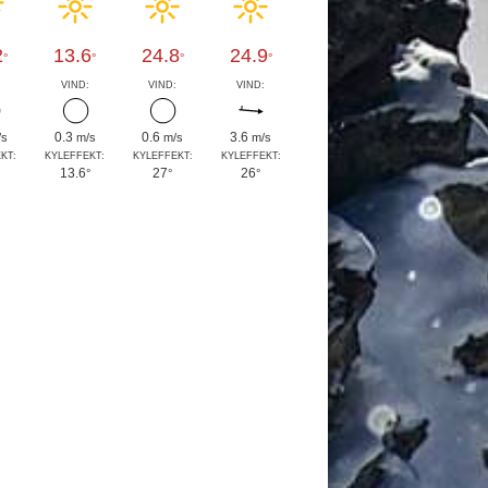
2
13.6
24.8
24.9
°
°
°
°
:
VIND:
VIND:
VIND:
0.3
0.6
3.6
/s
m/s
m/s
m/s
KT:
KYLEFFEKT:
KYLEFFEKT:
KYLEFFEKT:
13.6
27
26
°
°
°