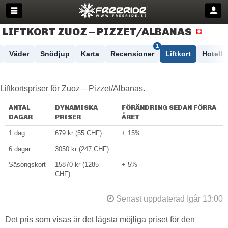
LIFTKORT ZUOZ – PIZZET/​ALBANAS
1
Väder
Snödjup
Karta
Recensioner
Liftkort
Hotell
Liftkortspriser för Zuoz – Pizzet/​Albanas.
ANTAL
DYNAMISKA
FÖRÄNDRING SEDAN FÖRRA
DAGAR
PRISER
ÅRET
1 dag
679 kr (55 CHF)
+ 15%
6 dagar
3050 kr (247 CHF)
Säsongskort
15870 kr (1285
+ 5%
CHF)
Senast uppdaterad Igår 13:00
Det pris som visas är det lägsta möjliga priset för den