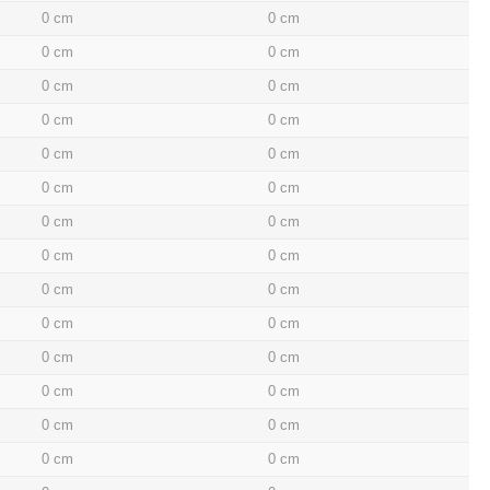
0
cm
0
cm
0
cm
0
cm
0
cm
0
cm
0
cm
0
cm
0
cm
0
cm
0
cm
0
cm
0
cm
0
cm
0
cm
0
cm
0
cm
0
cm
0
cm
0
cm
0
cm
0
cm
0
cm
0
cm
0
cm
0
cm
0
cm
0
cm