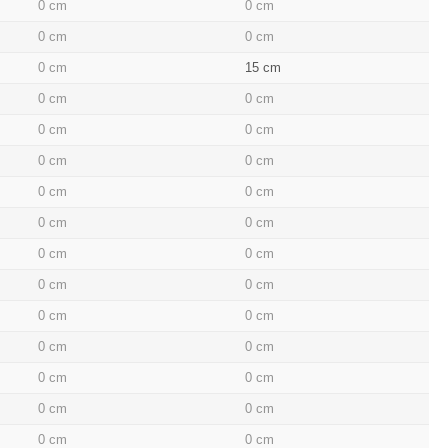
0
cm
0
cm
0
cm
0
cm
0
cm
15
cm
0
cm
0
cm
0
cm
0
cm
0
cm
0
cm
0
cm
0
cm
0
cm
0
cm
0
cm
0
cm
0
cm
0
cm
0
cm
0
cm
0
cm
0
cm
0
cm
0
cm
0
cm
0
cm
0
cm
0
cm