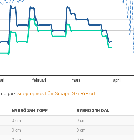
ari
februari
mars
april
9-dagars
snöprognos från Sipapu Ski Resort
NYSNÖ 24H TOPP
NYSNÖ 24H DAL
0
cm
0
cm
0
cm
0
cm
0
cm
0
cm