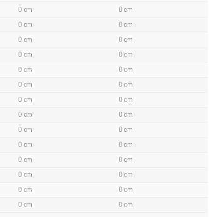
0
cm
0
cm
0
cm
0
cm
0
cm
0
cm
0
cm
0
cm
0
cm
0
cm
0
cm
0
cm
0
cm
0
cm
0
cm
0
cm
0
cm
0
cm
0
cm
0
cm
0
cm
0
cm
0
cm
0
cm
0
cm
0
cm
0
cm
0
cm