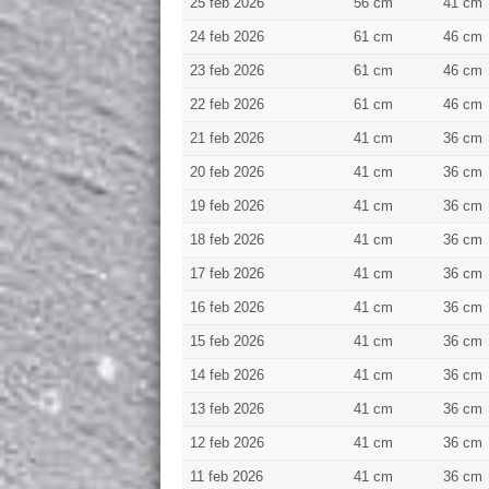
25 feb 2026
56
cm
41
cm
24 feb 2026
61
cm
46
cm
23 feb 2026
61
cm
46
cm
22 feb 2026
61
cm
46
cm
21 feb 2026
41
cm
36
cm
20 feb 2026
41
cm
36
cm
19 feb 2026
41
cm
36
cm
18 feb 2026
41
cm
36
cm
17 feb 2026
41
cm
36
cm
16 feb 2026
41
cm
36
cm
15 feb 2026
41
cm
36
cm
14 feb 2026
41
cm
36
cm
13 feb 2026
41
cm
36
cm
12 feb 2026
41
cm
36
cm
11 feb 2026
41
cm
36
cm