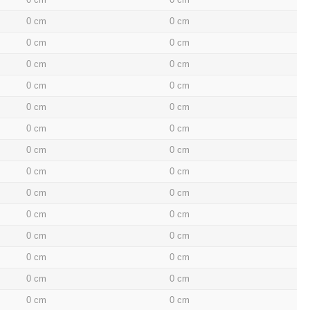
0
cm
0
cm
0
cm
0
cm
0
cm
0
cm
0
cm
0
cm
0
cm
0
cm
0
cm
0
cm
0
cm
0
cm
0
cm
0
cm
0
cm
0
cm
0
cm
0
cm
0
cm
0
cm
0
cm
0
cm
0
cm
0
cm
0
cm
0
cm