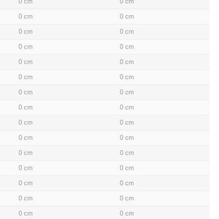
0
cm
0
cm
0
cm
0
cm
0
cm
0
cm
0
cm
0
cm
0
cm
0
cm
0
cm
0
cm
0
cm
0
cm
0
cm
0
cm
0
cm
0
cm
0
cm
0
cm
0
cm
0
cm
0
cm
0
cm
0
cm
0
cm
0
cm
0
cm
0
cm
0
cm