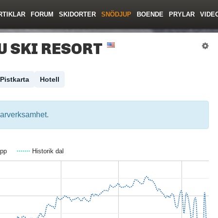
RTIKLAR
FORUM
SKIDORTER
SNÖDJUP
BOENDE
PRYLAR
VIDE
ing
Regler/Hjälp
Toppturer
Resor
Film
Liftkortspriser
Skolor
Lavinsäkerhet
Tricktips
Krönika
Ny
U SKI RESORT
Pistkarta
Hotell
marverksamhet.
opp
Historik dal