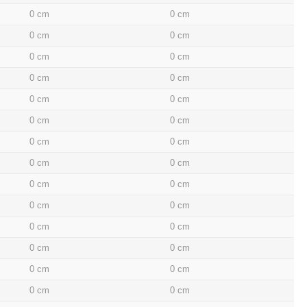
0
cm
0
cm
0
cm
0
cm
0
cm
0
cm
0
cm
0
cm
0
cm
0
cm
0
cm
0
cm
0
cm
0
cm
0
cm
0
cm
0
cm
0
cm
0
cm
0
cm
0
cm
0
cm
0
cm
0
cm
0
cm
0
cm
0
cm
0
cm