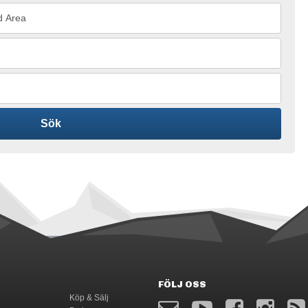
Sök
FÖLJ OSS
Köp & Sälj