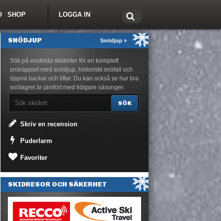
O
SHOP
LOGGA IN
tt om Freeride.se
SNÖDJUP
Snödjup »
Sök på enskilda skidorter för en komplett
snörapport med snödjup, historiskt snöfall och
öppna backar och liftar. Du kan också se hur bra
snölagret är jämfört med tidigare säsonger.
Skriv en recension
Puderlarm
Favoriter
SKIDRESOR OCH SÄKERHET