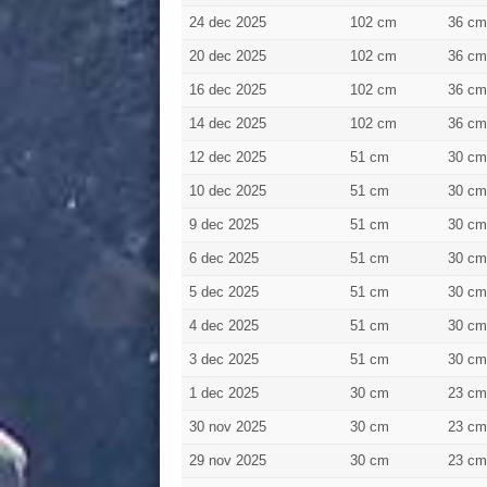
24 dec 2025
102
cm
36
cm
20 dec 2025
102
cm
36
cm
16 dec 2025
102
cm
36
cm
14 dec 2025
102
cm
36
cm
12 dec 2025
51
cm
30
cm
10 dec 2025
51
cm
30
cm
9 dec 2025
51
cm
30
cm
6 dec 2025
51
cm
30
cm
5 dec 2025
51
cm
30
cm
4 dec 2025
51
cm
30
cm
3 dec 2025
51
cm
30
cm
1 dec 2025
30
cm
23
cm
30 nov 2025
30
cm
23
cm
29 nov 2025
30
cm
23
cm