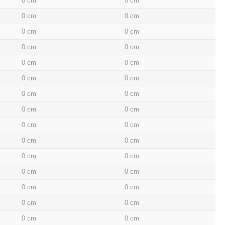
0
cm
0
cm
0
cm
0
cm
0
cm
0
cm
0
cm
0
cm
0
cm
0
cm
0
cm
0
cm
0
cm
0
cm
0
cm
0
cm
0
cm
0
cm
0
cm
0
cm
0
cm
0
cm
0
cm
0
cm
0
cm
0
cm
0
cm
0
cm
0
cm
0
cm