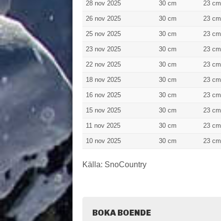
28 nov 2025
30
cm
23
cm
26 nov 2025
30
cm
23
cm
25 nov 2025
30
cm
23
cm
23 nov 2025
30
cm
23
cm
22 nov 2025
30
cm
23
cm
18 nov 2025
30
cm
23
cm
16 nov 2025
30
cm
23
cm
15 nov 2025
30
cm
23
cm
11 nov 2025
30
cm
23
cm
10 nov 2025
30
cm
23
cm
Källa: SnoCountry
BOKA BOENDE