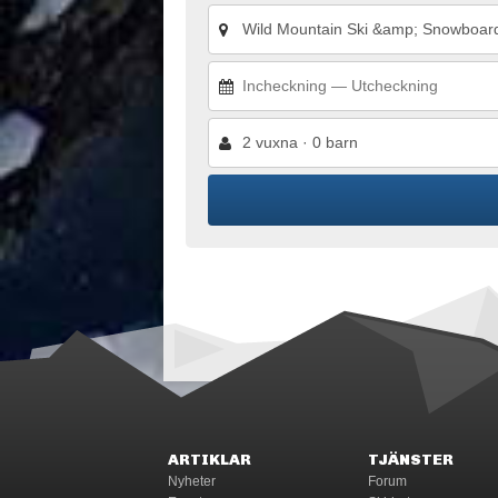
2 vuxna · 0 barn
ARTIKLAR
TJÄNSTER
Nyheter
Forum