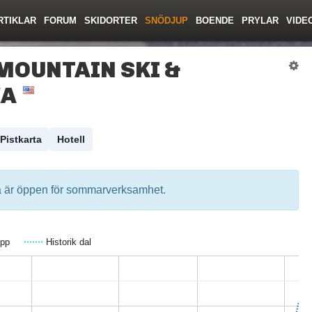
RTIKLAR
FORUM
SKIDORTER
SNÖDJUP
BOENDE
PRYLAR
VIDE
ing
Regler/Hjälp
Toppturer
Resor
Film
Liftkortspriser
Skolor
Lavinsäkerhet
Tricktips
Krönika
Ny
MOUNTAIN SKI &
EA
Pistkarta
Hotell
 är öppen för sommarverksamhet.
opp
Historik dal