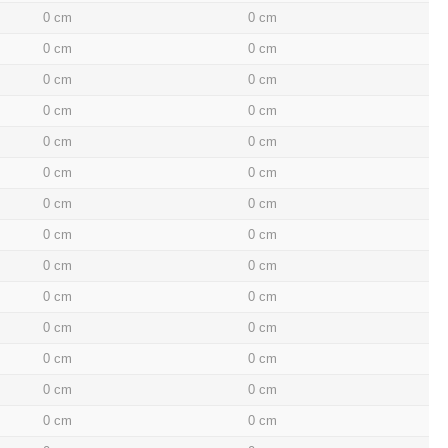
0
cm
0
cm
0
cm
0
cm
0
cm
0
cm
0
cm
0
cm
0
cm
0
cm
0
cm
0
cm
0
cm
0
cm
0
cm
0
cm
0
cm
0
cm
0
cm
0
cm
0
cm
0
cm
0
cm
0
cm
0
cm
0
cm
0
cm
0
cm