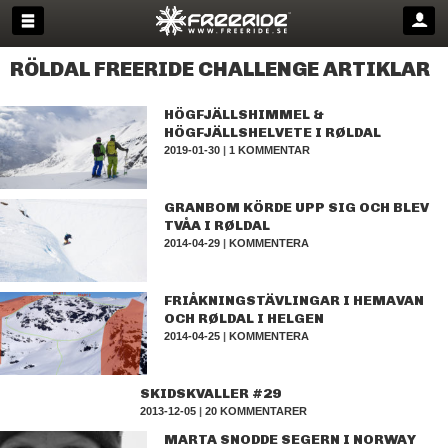
RÖLDAL FREERIDE CHALLENGE ARTIKLAR
HÖGFJÄLLSHIMMEL &
HÖGFJÄLLSHELVETE I RØLDAL
2019-01-30
|
1 KOMMENTAR
GRANBOM KÖRDE UPP SIG OCH BLEV
TVÅA I RØLDAL
2014-04-29
|
KOMMENTERA
FRIÅKNINGSTÄVLINGAR I HEMAVAN
OCH RØLDAL I HELGEN
2014-04-25
|
KOMMENTERA
SKIDSKVALLER #29
2013-12-05
|
20 KOMMENTARER
MARTA SNODDE SEGERN I NORWAY