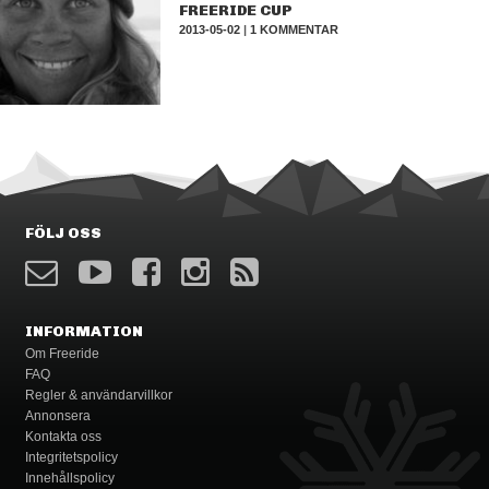
FREERIDE CUP
2013-05-02
|
1 KOMMENTAR
FÖLJ OSS
INFORMATION
Om Freeride
FAQ
Regler & användarvillkor
Annonsera
Kontakta oss
Integritetspolicy
Innehållspolicy