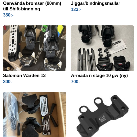
Oanvända bromsar (90mm)
Jiggar/bindningsmallar
till Shift-bindning
123:-
350:-
Salomon Warden 13
Armada n stage 10 gw (ny)
300:-
700:-