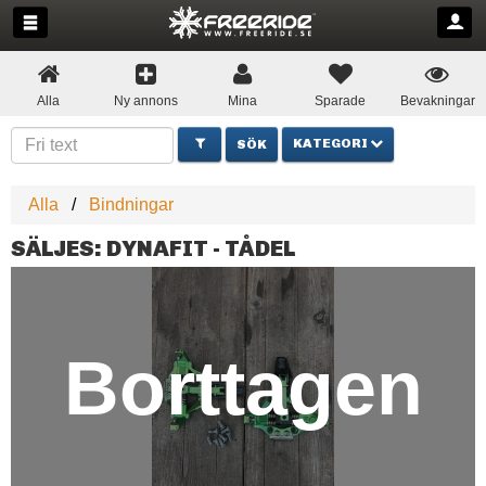
Alla
Ny annons
Mina
Sparade
Bevakningar
KATEGORI
Alla
Bindningar
SÄLJES: DYNAFIT - TÅDEL
Borttagen