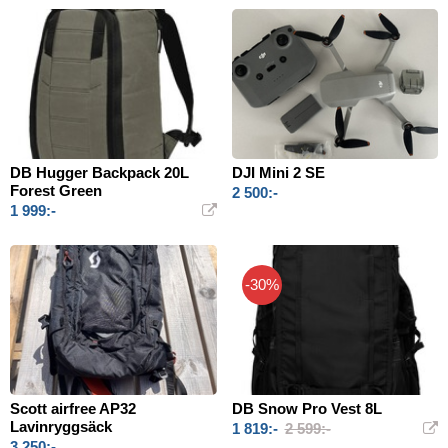
DB Hugger Backpack 20L
DJI Mini 2 SE
Forest Green
2 500:-
1 999:-
-30%
Scott airfree AP32
DB Snow Pro Vest 8L
Lavinryggsäck
1 819:-
2 599:-
3 250:-