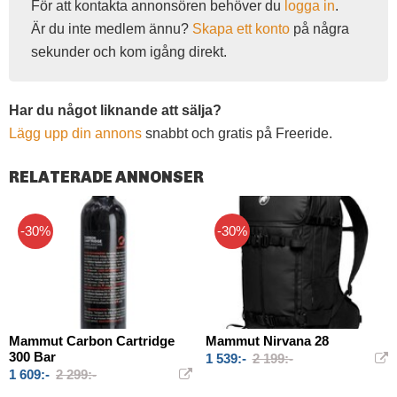
För att kontakta annonsören behöver du
logga in
.
Är du inte medlem ännu?
Skapa ett konto
på några
sekunder och kom igång direkt.
Har du något liknande att sälja?
Lägg upp din annons
snabbt och gratis på Freeride.
RELATERADE ANNONSER
-30%
-30%
Mammut Carbon Cartridge
Mammut Nirvana 28
300 Bar
1 539:-
2 199:-
1 609:-
2 299:-