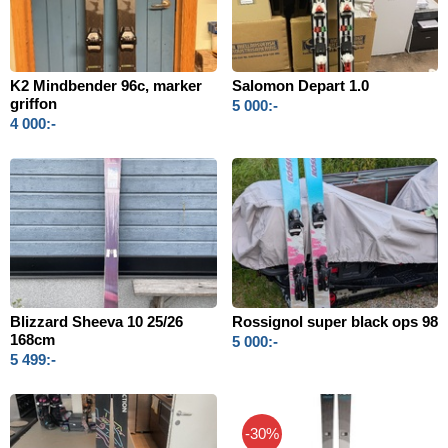
K2 Mindbender 96c, marker
Salomon Depart 1.0
griffon
5 000:-
4 000:-
Blizzard Sheeva 10 25/26
Rossignol super black ops 98
168cm
5 000:-
5 499:-
-30%