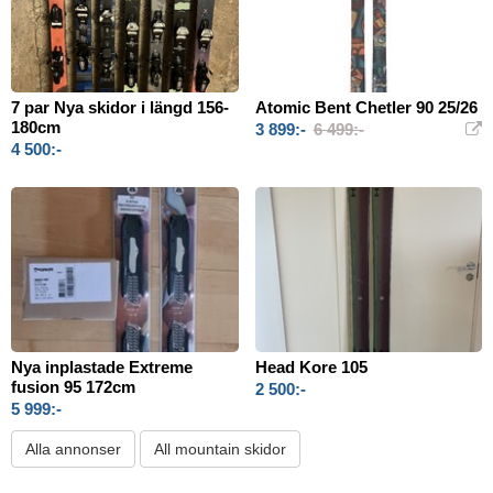
7 par Nya skidor i längd 156-
Atomic Bent Chetler 90 25/26
180cm
3 899:-
6 499:-
4 500:-
Nya inplastade Extreme
Head Kore 105
fusion 95 172cm
2 500:-
5 999:-
Alla annonser
All mountain skidor