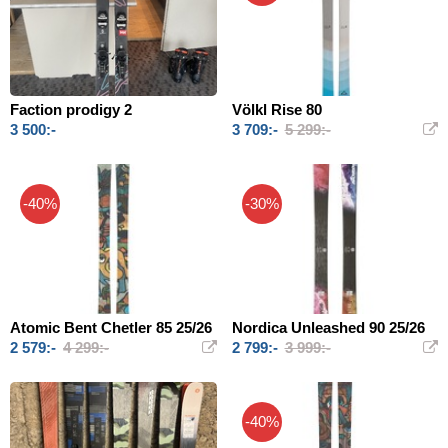
Faction prodigy 2
Völkl Rise 80
3 500:-
3 709:-
5 299:-
-40%
-30%
Atomic Bent Chetler 85 25/26
Nordica Unleashed 90 25/26
2 579:-
4 299:-
2 799:-
3 999:-
-40%