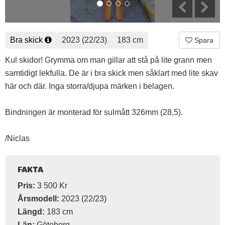
Bra skick
2023 (22/23)
183 cm
Spara
Kul skidor! Grymma om man gillar att stå på lite grann men
samtidigt lekfulla. De är i bra skick men såklart med lite skav
här och där. Inga storra/djupa märken i belagen.
Bindningen är monterad för sulmått 326mm (28,5).
/Niclas
FAKTA
Pris:
3 500 Kr
Årsmodell:
2023 (22/23)
Längd:
183 cm
Län:
Göteborg